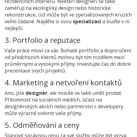
rezidenčních interiérů. Někteří designéři se také
zaměřují na ekologický design nebo historické
rekonstrukce, což může být ve specializovaných kruzích
velmi žádané. Najděte si svou
specializaci
a buďte v ní
nejlepší.
3. Portfolio a reputace
Vaše práce mluví za vás. Bohaté portfolio a doporučení
od předchozích klientů mohou být tím rozdílem mezi
průměrnými a vysokými příjmy. Investujte čas do dobré
prezentace svých projektů.
4. Marketing a netvoření kontaktů
Ano, jste
designér
, ale musíte se také umět prodat.
Přítomnost na sociálních médiích, účast na
designérských akcích nebo partnerství s developery
může výrazně ovlivnit vaše příjmy.
5. Odměňování a ceny
Stanovit správnou cenu za své služby může být výzva.