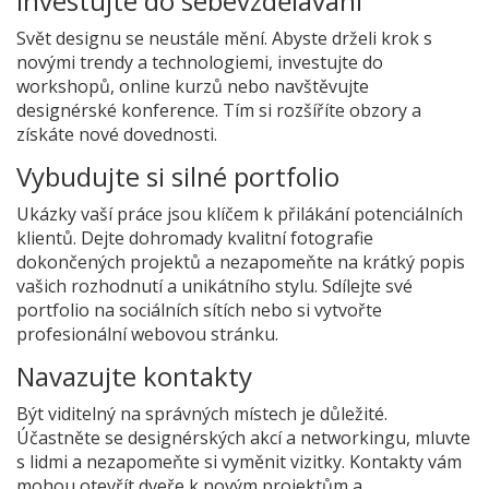
Investujte do sebevzdělávání
Svět designu se neustále mění. Abyste drželi krok s
novými trendy a technologiemi, investujte do
workshopů, online kurzů nebo navštěvujte
designérské konference. Tím si rozšíříte obzory a
získáte nové dovednosti.
Vybudujte si silné portfolio
Ukázky vaší práce jsou klíčem k přilákání potenciálních
klientů. Dejte dohromady kvalitní fotografie
dokončených projektů a nezapomeňte na krátký popis
vašich rozhodnutí a unikátního stylu. Sdílejte své
portfolio na sociálních sítích nebo si vytvořte
profesionální webovou stránku.
Navazujte kontakty
Být viditelný na správných místech je důležité.
Účastněte se designérských akcí a networkingu, mluvte
s lidmi a nezapomeňte si vyměnit vizitky. Kontakty vám
mohou otevřít dveře k novým projektům a