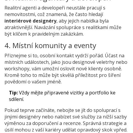
Realitní agenti a developeři neustále pracují s
nemovitostmi, což znamená, že často hledají
interiérové designéry
, aby jejich nabídka byla
atraktivnější. Navázání spolupráce s realitkami může
být klíčem k pravidelným zakázkám.
4. Místní komunity a eventy
Přiznejme si to, osobní kontakt vydrží pořád. Účast na
místních událostech, jako jsou designové veletrhy nebo
workshopy, vám umožní oslovit nové klienty osobně.
Kromě toho to může být skvělá příležitost pro šíření
povědomí o vašem jméně.
Tip:
Vždy mějte připravené vizitky a portfolio ke
sdílení.
Pokud teprve začínáte, nebojte se jít do spoluprací s
jinými designéry nebo nabízet své služby za nižší sazby
výměnou za doporučení a recenze. Správná strategie a
úsilí mohou z vaší kariéry udělat opravdový skok vpřed.