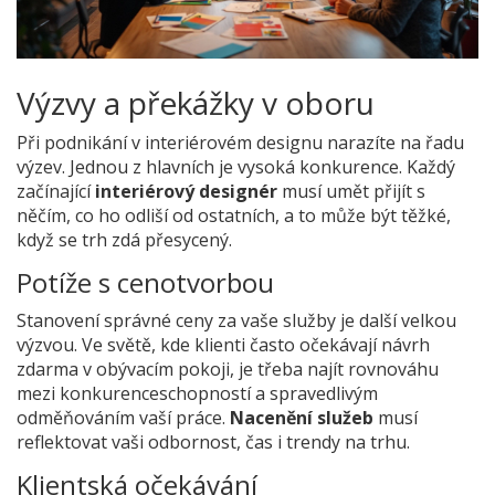
Výzvy a překážky v oboru
Při podnikání v interiérovém designu narazíte na řadu
výzev. Jednou z hlavních je vysoká konkurence. Každý
začínající
interiérový designér
musí umět přijít s
něčím, co ho odliší od ostatních, a to může být těžké,
když se trh zdá přesycený.
Potíže s cenotvorbou
Stanovení správné ceny za vaše služby je další velkou
výzvou. Ve světě, kde klienti často očekávají návrh
zdarma v obývacím pokoji, je třeba najít rovnováhu
mezi konkurenceschopností a spravedlivým
odměňováním vaší práce.
Nacenění služeb
musí
reflektovat vaši odbornost, čas i trendy na trhu.
Klientská očekávání