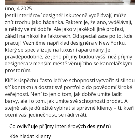
úno, 4 2025
Jestli interiéroví designéři skutečně vydělávají, může
znít trochu jako hádanka. Faktem je, že ano, vydělávají,
a někdy velmi dobře. Ale jako v jakékoli jiné profesi,
záleží na několika faktorech. Od specializace po to, kde
pracují. Vezměme například designéra v New Yorku,
který se specializuje na luxusní apartmány. Je
pravděpodobné, že jeho příjmy budou vyšší než příjmy
designéra v menším městě věnujícího se kancelářským
prostorům.
Klíč k úspěchu často leží ve schopnosti vytvořit si silnou
síť kontaktů a dostat své portfolio do povědomí široké
veřejnosti. Není to jen o tom, jak dobře umíte ladit
barvy, ale i o tom, jak umíte své schopnosti prodat. A
stejně tak je důležité vybírat si správné klienty – ti, kteří
ocení vaši jedinečnost, se rádi vrátí.
Co ovlivňuje příjmy interiérových designérů
Kde hledat klienty