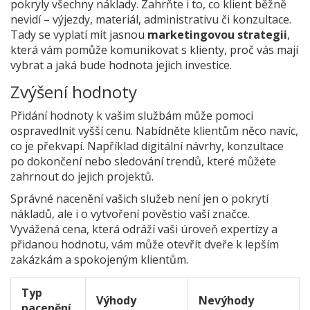
pokryly všechny náklady. Zahrňte i to, co klient běžně
nevidí – výjezdy, materiál, administrativu či konzultace.
Tady se vyplatí mít jasnou
marketingovou strategii
,
která vám pomůže komunikovat s klienty, proč vás mají
vybrat a jaká bude hodnota jejich investice.
Zvýšení hodnoty
Přidání hodnoty k vašim službám může pomoci
ospravedlnit vyšší cenu. Nabídněte klientům něco navíc,
co je překvapí. Například digitální návrhy, konzultace
po dokončení nebo sledování trendů, které můžete
zahrnout do jejich projektů.
Správné nacenění vašich služeb není jen o pokrytí
nákladů, ale i o vytvoření pověstio vaší značce.
Vyvážená cena, která odráží vaši úroveň expertízy a
přidanou hodnotu, vám může otevřít dveře k lepším
zakázkám a spokojeným klientům.
Typ
Výhody
Nevýhody
nacenění