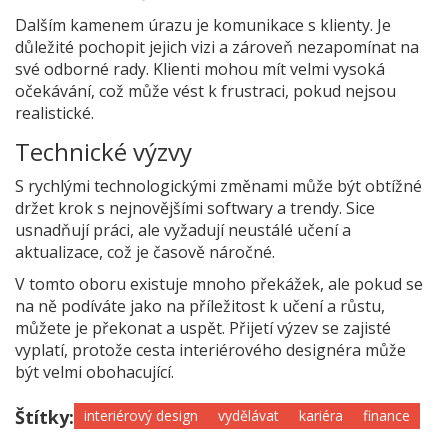
Dalším kamenem úrazu je komunikace s klienty. Je
důležité pochopit jejich vizi a zároveň nezapomínat na
své odborné rady. Klienti mohou mít velmi vysoká
očekávání, což může vést k frustraci, pokud nejsou
realistické.
Technické výzvy
S rychlými technologickými změnami může být obtížné
držet krok s nejnovějšími softwary a trendy. Sice
usnadňují práci, ale vyžadují neustálé učení a
aktualizace, což je časově náročné.
V tomto oboru existuje mnoho překážek, ale pokud se
na ně podíváte jako na příležitost k učení a růstu,
můžete je překonat a uspět. Přijetí výzev se zajisté
vyplatí, protože cesta interiérového designéra může
být velmi obohacující.
Štítky:
interiérový design
vydělávat
kariéra
finance