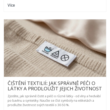
starý dům.
Více
ČIŠTĚNÍ TEXTILIÍ: JAK SPRÁVNĚ PÉČI O
LÁTKY A PRODLOUŽIT JEJICH ŽIVOTNOST
Zjistěte, jak správně čistit a péči o různé látky - od vlny a hedvábí
po bavlnu a syntetiky. Naučte se číst symboly na etiketách a
prodlužte životnost svých textilií o 30-50 %.