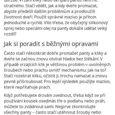
strašného. Stačí vědět, jak a kdy dveře promazat,
abyste předešli dalším problémům a prodloužili
životnost dveří. Použít správné mazivo je přitom
jednoduché a rychlé. Víte třeba, že obyčejný silikonový
sprej nebo speciální olej na panty dokáže udělat velký
rozdíl?
Jak si poradit s běžnými opravami
Často stačí několikrát dobře promažet panty a kliky a
dveře se začnou znovu otvírat hladce bez štěkání. V
případě vrzajících klik je většinou problém v uvolněných
šroubech nebo prachu uvnitř mechanismu. Jak na to?
Stačí rozebrat kliku, očistit ji, trochu namazat a znovu
pevně přišroubovat. Pro lepší výsledek použijte mazivo,
které nepřitahuje prach.
Když potřebujete drzvám zvednout, třeba když se při
používání kousek osedmás tře o podlahu nebo práh,
můžete to zvládnout sami. Nejprve zkontrolujte
všechny panty – často stačí utáhnout šrouby nebo