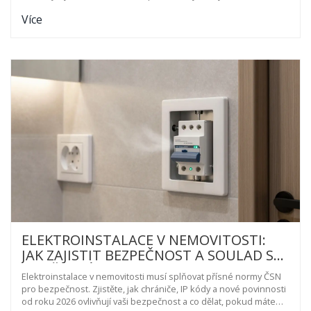
Zjistěte, co se děje pod vaší střechou a jak to zastavit.
Více
ELEKTROINSTALACE V NEMOVITOSTI:
JAK ZAJISTIT BEZPEČNOST A SOULAD SE
SOUČASNÝMI STANDARDY
Elektroinstalace v nemovitosti musí splňovat přísné normy ČSN
pro bezpečnost. Zjistěte, jak chrániče, IP kódy a nové povinnosti
od roku 2026 ovlivňují vaši bezpečnost a co dělat, pokud máte