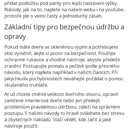
přidat podložku pod panty pro lepší nastavení výšky.
Návody, jak na to, najdete na našem webu i na youtube,
protože jde o velmi častý a jednoduchý zásah.
Základní tipy pro bezpečnou údržbu a
opravy
Pokud máte dveře se skleněnou výplní a potřebujete
sklo vyměnit, dejte si pozor na bezpečnost. Použijte
ochranné rukavice a vhodné nástroje, abyste předešli
zranění. Postupujte pomalu a pečlivě podle přesného
návodu, který najdete například v našich článcích. Při
jakýchkoliv pochybnostech neváhejte požádat o pomoc
zkušeného truhláře.
Ať už chcete změnit velikost dveřního otvoru, opravit
zamčené interiérové dveře nebo jen předejít
problémům pravidelnou údržbou, záleží na správném
postupu. S našimi návody to hravě zvládnete bez stresu
a zbytečných nákladů. Stačí vědět, kde začít a jaké
nástroje použít.