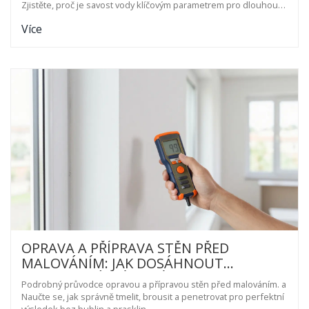
Zjistěte, proč je savost vody klíčovým parametrem pro dlouhou
životnost vaší terasy.
Více
OPRAVA A PŘÍPRAVA STĚN PŘED
MALOVÁNÍM: JAK DOSÁHNOUT
PROFESIONÁLNÍHO VÝSLEDKU
Podrobný průvodce opravou a přípravou stěn před malováním. a
Naučte se, jak správně tmelit, brousit a penetrovat pro perfektní
výsledek bez bublin a prasklin.