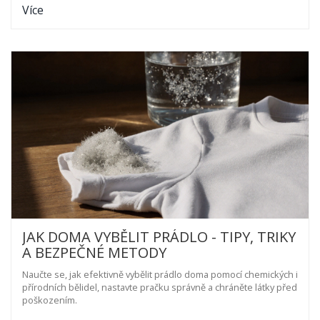
Více
JAK DOMA VYBĚLIT PRÁDLO - TIPY, TRIKY
A BEZPEČNÉ METODY
Naučte se, jak efektivně vybělit prádlo doma pomocí chemických i
přírodních bělidel, nastavte pračku správně a chráněte látky před
poškozením.