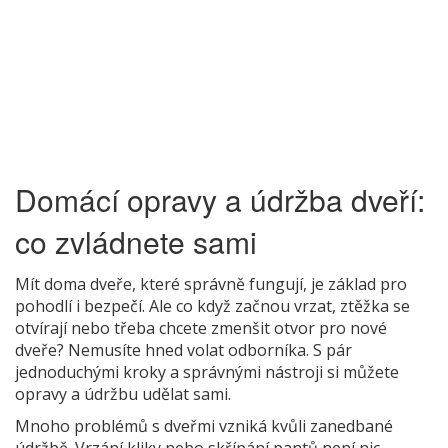
Domácí opravy a údržba dveří:
co zvládnete sami
Mít doma dveře, které správně fungují, je základ pro
pohodlí i bezpečí. Ale co když začnou vrzat, ztěžka se
otvírají nebo třeba chcete zmenšit otvor pro nové
dveře? Nemusíte hned volat odborníka. S pár
jednoduchými kroky a správnými nástroji si můžete
opravy a údržbu udělat sami.
Mnoho problémů s dveřmi vzniká kvůli zanedbané
údržbě. Vrzání kliky nebo skřípání pantů není nic