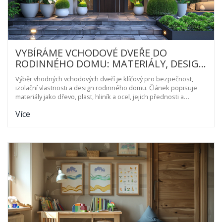
VYBÍRÁME VCHODOVÉ DVEŘE DO
RODINNÉHO DOMU: MATERIÁLY, DESIGN
A BEZPEČNOST
Výběr vhodných vchodových dveří je klíčový pro bezpečnost,
izolační vlastnosti a design rodinného domu. Článek popisuje
materiály jako dřevo, plast, hliník a ocel, jejich přednosti a
nedostatky, a radí konzultovat s odborníky.
Více