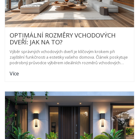
OPTIMÁLNÍ ROZMĚRY VCHODOVÝCH
DVEŘÍ: JAK NA TO?
Výběr správných vchodových dveří je klíčovým krokem při
zajištění funkčnosti a estetiky vašeho domova. Článek poskytuje
podrobný průvodce výběrem ideálních rozměrů vchodových
dveří, včetně aspektů, které je třeba zvážit při nákupu. Zahrnuje
Více
také praktické tipy pro instalaci a údržbu dveří, aby sloužily co
nejlépe a co nejdéle.