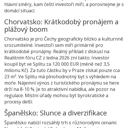
hlavní směry, kam čeští investoři míří, a porovnejme je s
domácí situací.
Chorvatsko: Krátkodobý pronájem a
plážový boom
Chorvatsko je pro Čechy geograficky blízko a kulturnně
srozumitelné. Investoři sem míří primárně pro
krátkodobé pronájmy. Reálný příklad z diskusí na
Realitním fóru CZ z ledna 2026 zní takto: Investor
koupil byt ve Splitu za 120 000 EUR (méně než 3,5
milionu Kč). Za tuto částku by v Praze získal pouze cca
23 m². Ve Splitu má plnohodnotný byt s výhledem na
moře. Nájemní výnos z turistického pronájmu se here
drží na 8-10 %. Je to atraktivní nabídka, ale pozor na
regulace. Místní úřady mohou být byrokratické a
procesy delší.
Španělsko: Slunce a diverzifikace
Španělsko nabízí rozsáhlý trh s různorodými cenami.