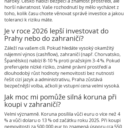
nároky. Česko nabízí bezpečí a známost prostředí, ale
horší návratnost. Vaše rozhodnutí by mělo vycházet z
toho, kolik času chcete věnovat správě investice a jakou
toleranci k riziku máte.
Je v roce 2026 lepší investovat do
Prahy nebo do zahraničí?
Záleží na vašem cíli. Pokud hledáte vysoký okamžitý
nájemní výnos (cashflow), zahraničí (např. Chorvatsko,
Španělsko) nabízí 8-10 % proti pražským 3-4 %. Pokud
preferujete nízké riziko, známé právní prostředí a
dlouhodobý růst hodnoty nemovitosti bez nutnosti
řešit cizí jazyk a administrativu, Praha zůstává
bezpečnější volba, ačkoli je vstupní cena velmi vysoká.
Jak moc mi pomůže silná koruna při
koupi v zahraničí?
Velmi významně. Koruna posílila vůči euru o více než 4
% a vůči dolaru o 13 % od začátku roku 2025. Při koupi
nemovitosti za 500 000 eur to znamená úsporu cca 550