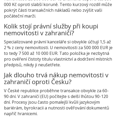
000 Kč oproti slabší koruně. Tento kurzový rozdíl může
pokrýt části transakčních nákladů nebo zvýšit vaši
počáteční marži.
Kolik stojí právní služby při koupi
nemovitosti v zahraničí?
Specializované právní kanceláře si obvykle účtují 1,5 až
2 % z ceny nemovitosti. U nemovitosti za 500 000 EUR je
to tedy 7 500 až 10 000 EUR. Tato položka je nezbytná
pro ověření čistoty titulu vlastnictví a dodržení místních
předpisů, nikdy ji neušetřete.
Jak dlouho trvá nákup nemovitosti v
zahraničí oproti Česku?
V České republice proběhne transakce obvykle za 60-
90 dní. V zahraničí (EU) počítejte s delší lhůtou 90-120
dní. Procesy jsou často pomalejší kvůli jazykovým
bariérám, byrokracii a nutnosti ověřování dokumentů
napříč hranicemi.