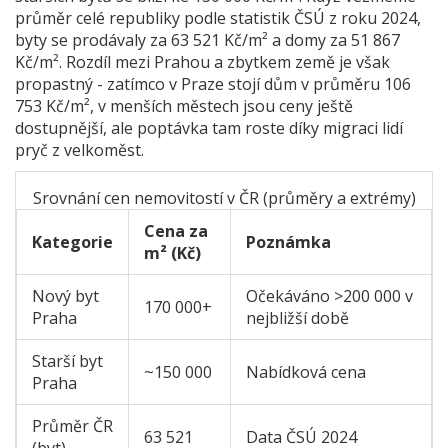
průměr celé republiky podle statistik ČSÚ z roku 2024,
byty se prodávaly za 63 521 Kč/m² a domy za 51 867
Kč/m². Rozdíl mezi Prahou a zbytkem země je však
propastný - zatímco v Praze stojí dům v průměru 106
753 Kč/m², v menších městech jsou ceny ještě
dostupnější, ale poptávka tam roste díky migraci lidí
pryč z velkoměst.
Srovnání cen nemovitostí v ČR (průměry a extrémy)
Cena za
Kategorie
Poznámka
m² (Kč)
Nový byt
Očekáváno >200 000 v
170 000+
Praha
nejbližší době
Starší byt
~150 000
Nabídková cena
Praha
Průměr ČR
63 521
Data ČSÚ 2024
(byt)