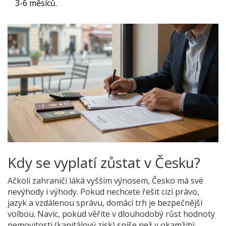
3-6 měsíců.
Kdy se vyplatí zůstat v Česku?
Ačkoli zahraničí láká vyšším výnosem, Česko má své
nevýhody i výhody. Pokud nechcete řešit cizí právo,
jazyk a vzdálenou správu, domácí trh je bezpečnější
volbou. Navíc, pokud věříte v dlouhodobý růst hodnoty
nemovitosti (kapitálový zisk) spíše než v okamžitý