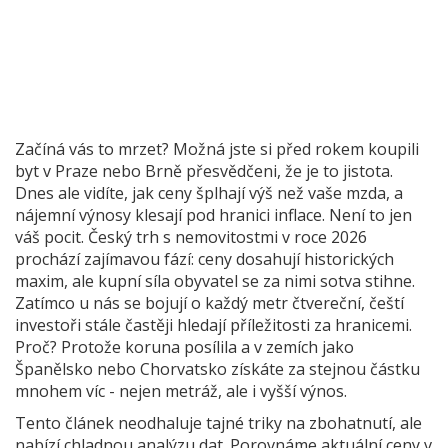
Začíná vás to mrzet? Možná jste si před rokem koupili
byt v Praze nebo Brně přesvědčeni, že je to jistota.
Dnes ale vidíte, jak ceny šplhají výš než vaše mzda, a
nájemní výnosy klesají pod hranici inflace. Není to jen
váš pocit. Český trh s nemovitostmi v roce 2026
prochází zajímavou fází: ceny dosahují historických
maxim, ale kupní síla obyvatel se za nimi sotva stihne.
Zatímco u nás se bojují o každý metr čtvereční, čeští
investoři stále častěji hledají příležitosti za hranicemi.
Proč? Protože koruna posílila a v zemích jako
Španělsko nebo Chorvatsko získáte za stejnou částku
mnohem víc - nejen metráž, ale i vyšší výnos.
Tento článek neodhaluje tajné triky na zbohatnutí, ale
nabízí chladnou analýzu dat. Porovnáme aktuální ceny v