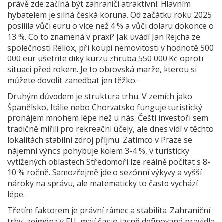
právě zde začíná být zahraničí atraktivní. Hlavním
hybatelem je silná česká koruna. Od začátku roku 2025
posílila vůči euru o více než 4 % a vůči dolaru dokonce o
13 %. Co to znamená v praxi? Jak uvádí Jan Rejcha ze
společnosti Rellox, při koupi nemovitosti v hodnotě 500
000 eur ušetříte díky kurzu zhruba 550 000 Kč oproti
situaci před rokem. Je to obrovská marže, kterou si
můžete dovolit zanedbat jen těžko.
Druhým důvodem je struktura trhu. V zemích jako
Španělsko, Itálie nebo Chorvatsko funguje turistický
pronájem mnohem lépe než u nás. Čeští investoři sem
tradičně mířili pro rekreační účely, ale dnes vidí v těchto
lokalitách stabilní zdroj příjmu. Zatímco v Praze se
nájemní výnos pohybuje kolem 3-4 %, v turisticky
vytížených oblastech Středomoří lze reálně počítat s 8-
10 % ročně. Samozřejmě jde o sezónní výkyvy a vyšší
nároky na správu, ale matematicky to často vychází
lépe.
Třetím faktorem je právní rámec a stabilita. Zahraniční
trhy, zejména v EU, mají často jasně definovaná pravidla