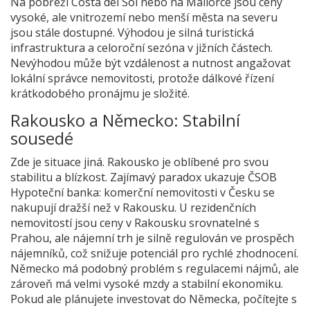
Na pobřeží Costa del Sol nebo na Mallorce jsou ceny
vysoké, ale vnitrozemí nebo menší města na severu
jsou stále dostupné. Výhodou je silná turistická
infrastruktura a celoroční sezóna v jižních částech.
Nevýhodou může být vzdálenost a nutnost angažovat
lokální správce nemovitosti, protože dálkové řízení
krátkodobého pronájmu je složité.
Rakousko a Německo: Stabilní
sousedé
Zde je situace jiná. Rakousko je oblíbené pro svou
stabilitu a blízkost. Zajímavý paradox ukazuje ČSOB
Hypoteční banka: komerční nemovitosti v Česku se
nakupují dražší než v Rakousku. U rezidenčních
nemovitostí jsou ceny v Rakousku srovnatelné s
Prahou, ale nájemní trh je silně regulován ve prospěch
nájemníků, což snižuje potenciál pro rychlé zhodnocení.
Německo má podobný problém s regulacemi nájmů, ale
zároveň má velmi vysoké mzdy a stabilní ekonomiku.
Pokud ale plánujete investovat do Německa, počítejte s