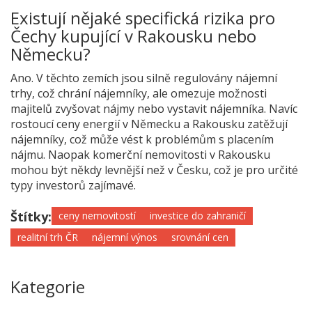
Existují nějaké specifická rizika pro
Čechy kupující v Rakousku nebo
Německu?
Ano. V těchto zemích jsou silně regulovány nájemní
trhy, což chrání nájemníky, ale omezuje možnosti
majitelů zvyšovat nájmy nebo vystavit nájemníka. Navíc
rostoucí ceny energií v Německu a Rakousku zatěžují
nájemníky, což může vést k problémům s placením
nájmu. Naopak komerční nemovitosti v Rakousku
mohou být někdy levnější než v Česku, což je pro určité
typy investorů zajímavé.
Štítky:
ceny nemovitostí
investice do zahraničí
realitní trh ČR
nájemní výnos
srovnání cen
Kategorie