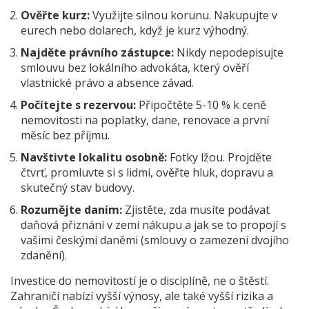
Ověřte kurz:
Využijte silnou korunu. Nakupujte v
eurech nebo dolarech, když je kurz výhodný.
Najděte právního zástupce:
Nikdy nepodepisujte
smlouvu bez lokálního advokáta, který ověří
vlastnické právo a absence závad.
Počítejte s rezervou:
Připočtěte 5-10 % k ceně
nemovitosti na poplatky, dane, renovace a první
měsíc bez příjmu.
Navštivte lokalitu osobně:
Fotky lžou. Projděte
čtvrť, promluvte si s lidmi, ověřte hluk, dopravu a
skutečný stav budovy.
Rozumějte daním:
Zjistěte, zda musíte podávat
daňová přiznání v zemi nákupu a jak se to propojí s
vašimi českými daněmi (smlouvy o zamezení dvojího
zdanění).
Investice do nemovitostí je o disciplíně, ne o štěstí.
Zahraničí nabízí vyšší výnosy, ale také vyšší rizika a