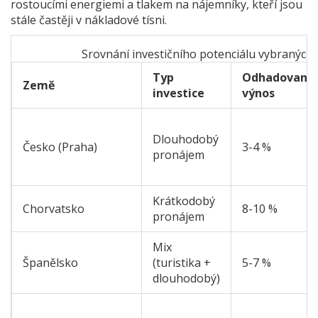
rostoucími energiemi a tlakem na nájemníky, kteří jsou
stále častěji v nákladové tísni.
Srovnání investičního potenciálu vybraných 
Typ
Odhadovaný
Země
investice
výnos
Dlouhodobý
Česko (Praha)
3-4 %
pronájem
Krátkodobý
Chorvatsko
8-10 %
pronájem
Mix
Španělsko
(turistika +
5-7 %
dlouhodobý)