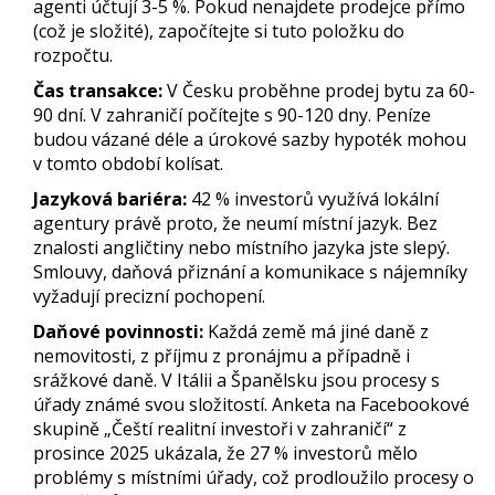
agenti účtují 3-5 %. Pokud nenajdete prodejce přímo
(což je složité), započítejte si tuto položku do
rozpočtu.
Čas transakce:
V Česku proběhne prodej bytu za 60-
90 dní. V zahraničí počítejte s 90-120 dny. Peníze
budou vázané déle a úrokové sazby hypoték mohou
v tomto období kolísat.
Jazyková bariéra:
42 % investorů využívá lokální
agentury právě proto, že neumí místní jazyk. Bez
znalosti angličtiny nebo místního jazyka jste slepý.
Smlouvy, daňová přiznání a komunikace s nájemníky
vyžadují precizní pochopení.
Daňové povinnosti:
Každá země má jiné daně z
nemovitosti, z příjmu z pronájmu a případně i
srážkové daně. V Itálii a Španělsku jsou procesy s
úřady známé svou složitostí. Anketa na Facebookové
skupině „Čeští realitní investoři v zahraničí“ z
prosince 2025 ukázala, že 27 % investorů mělo
problémy s místními úřady, což prodloužilo procesy o