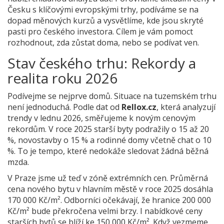
Česku s klíčovými evropskými trhy, podíváme se na
dopad měnových kurzů a vysvětlíme, kde jsou skryté
pasti pro českého investora. Cílem je vám pomoct
rozhodnout, zda zůstat doma, nebo se podívat ven.
Stav českého trhu: Rekordy a
realita roku 2026
Podívejme se nejprve domů. Situace na tuzemském trhu
není jednoduchá. Podle dat od
Rellox.cz
, která analyzují
trendy v lednu 2026, směřujeme k novým cenovým
rekordům. V roce 2025 starší byty podražily o 15 až 20
%, novostavby o 15 % a rodinné domy včetně chat o 10
%. To je tempo, které nedokáže sledovat žádná běžná
mzda.
V Praze jsme už teď v zóně extrémních cen. Průměrná
cena nového bytu v hlavním městě v roce 2025 dosáhla
170 000 Kč/m²
. Odborníci očekávají, že hranice 200 000
Kč/m² bude překročena velmi brzy. I nabídkové ceny
starších bytů se blíží ke 150 000 Kč/m². Když vezmeme