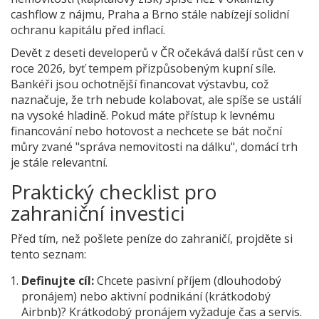
cashflow z nájmu, Praha a Brno stále nabízejí solidní
ochranu kapitálu před inflací.
Devět z deseti developerů v ČR očekává další růst cen v
roce 2026, byť tempem přizpůsobeným kupní síle.
Bankéři jsou ochotnější financovat výstavbu, což
naznačuje, že trh nebude kolabovat, ale spíše se ustálí
na vysoké hladině. Pokud máte přístup k levnému
financování nebo hotovost a nechcete se bát noční
můry zvané "správa nemovitosti na dálku", domácí trh
je stále relevantní.
Praktický checklist pro
zahraniční investici
Před tím, než pošlete peníze do zahraničí, projděte si
tento seznam:
Definujte cíl:
Chcete pasivní příjem (dlouhodobý
pronájem) nebo aktivní podnikání (krátkodobý
Airbnb)? Krátkodobý pronájem vyžaduje čas a servis.