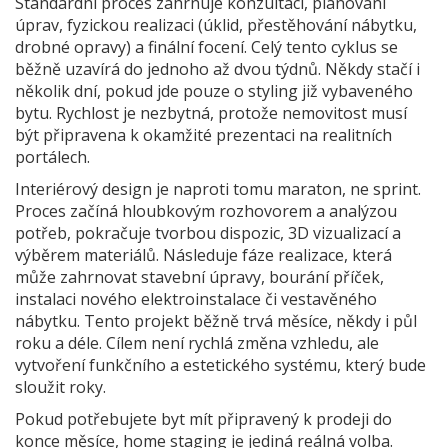
Standardní proces zahrnuje konzultaci, plánování
úprav, fyzickou realizaci (úklid, přestěhování nábytku,
drobné opravy) a finální focení. Celý tento cyklus se
běžně uzavírá do jednoho až dvou týdnů. Někdy stačí i
několik dní, pokud jde pouze o styling již vybaveného
bytu. Rychlost je nezbytná, protože nemovitost musí
být připravena k okamžité prezentaci na realitních
portálech.
Interiérový design je naproti tomu maraton, ne sprint.
Proces začíná hloubkovým rozhovorem a analýzou
potřeb, pokračuje tvorbou dispozic, 3D vizualizací a
výběrem materiálů. Následuje fáze realizace, která
může zahrnovat stavební úpravy, bourání příček,
instalaci nového elektroinstalace či vestavěného
nábytku. Tento projekt běžně trvá měsíce, někdy i půl
roku a déle. Cílem není rychlá změna vzhledu, ale
vytvoření funkčního a estetického systému, který bude
sloužit roky.
Pokud potřebujete byt mít připravený k prodeji do
konce měsíce, home staging je jediná reálná volba.