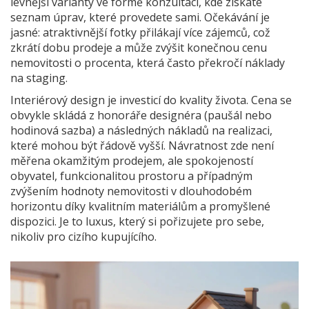
levnější varianty ve formě konzultací, kde získáte
seznam úprav, které provedete sami. Očekávání je
jasné: atraktivnější fotky přilákají více zájemců, což
zkrátí dobu prodeje a může zvýšit konečnou cenu
nemovitosti o procenta, která často překročí náklady
na staging.
Interiérový design je investicí do kvality života. Cena se
obvykle skládá z honoráře designéra (paušál nebo
hodinová sazba) a následných nákladů na realizaci,
které mohou být řádově vyšší. Návratnost zde není
měřena okamžitým prodejem, ale spokojeností
obyvatel, funkcionalitou prostoru a případným
zvýšením hodnoty nemovitosti v dlouhodobém
horizontu díky kvalitním materiálům a promyšlené
dispozici. Je to luxus, který si pořizujete pro sebe,
nikoliv pro cizího kupujícího.