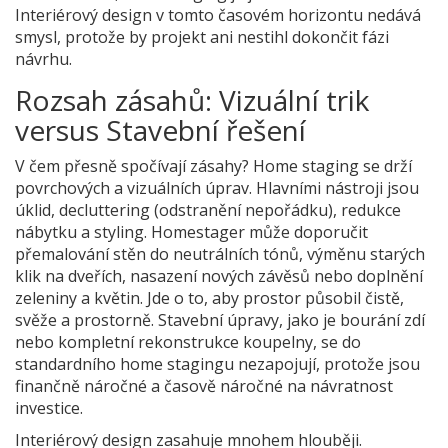
Interiérový design v tomto časovém horizontu nedává
smysl, protože by projekt ani nestihl dokončit fázi
návrhu.
Rozsah zásahů: Vizuální trik
versus Stavební řešení
V čem přesně spočívají zásahy? Home staging se drží
povrchových a vizuálních úprav. Hlavními nástroji jsou
úklid, decluttering (odstranění nepořádku), redukce
nábytku a styling. Homestager může doporučit
přemalování stěn do neutrálních tónů, výměnu starých
klik na dveřích, nasazení nových závěsů nebo doplnění
zeleniny a květin. Jde o to, aby prostor působil čistě,
svěže a prostorně. Stavební úpravy, jako je bourání zdí
nebo kompletní rekonstrukce koupelny, se do
standardního home stagingu nezapojují, protože jsou
finančně náročné a časově náročné na návratnost
investice.
Interiérový design zasahuje mnohem hlouběji.