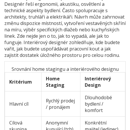
Designér řeší ergonomii, akustiku, osvětlení a
technické aspekty bydlení. Často spolupracuje s
architekty, truhláři a elektrikáři. Návrh může zahrnovat
změnu dispozice místností, vytvoření vestavěných skříní
na míru, výběr specifických dlažeb nebo kuchyňských
linek. Zde nejde jen o to, jak to vypadá, ale jak to
funguje. Interiérový designér zohledňuje, kde budete
vařit, jak budete uspořádávat pracovní kout a jak
zajistit dostatek úložného prostoru pro celou rodinu.
Srovnání home stagingu a interiérového designu
Home
Interiérový
Kritérium
Staging
Design
Dlouhodobé
Rychlý prodej
Hlavní cíl
bydlení /
/ pronájem
komfort
Cílová
Anonymní
Konkrétní
skupina
kupující (trh)
majitel (jedinec)