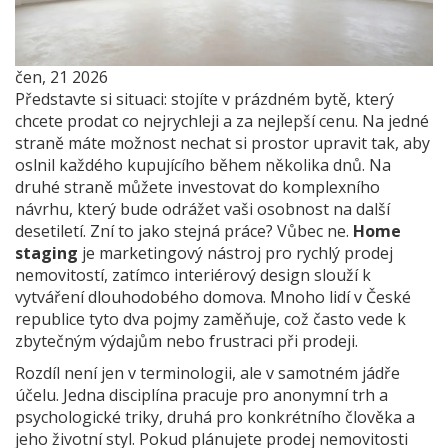
čen, 21 2026
Představte si situaci: stojíte v prázdném bytě, který
chcete prodat co nejrychleji a za nejlepší cenu. Na jedné
straně máte možnost nechat si prostor upravit tak, aby
oslnil každého kupujícího během několika dnů. Na
druhé straně můžete investovat do komplexního
návrhu, který bude odrážet vaši osobnost na další
desetiletí. Zní to jako stejná práce? Vůbec ne.
Home
staging
je
marketingový nástroj pro rychlý prodej
nemovitostí
, zatímco
interiérový design
slouží k
vytváření dlouhodobého domova.
Mnoho lidí v České
republice tyto dva pojmy zaměňuje, což často vede k
zbytečným výdajům nebo frustraci při prodeji.
Rozdíl není jen v terminologii, ale v samotném jádře
účelu. Jedna disciplína pracuje pro anonymní trh a
psychologické triky, druhá pro konkrétního člověka a
jeho životní styl. Pokud plánujete prodej nemovitosti