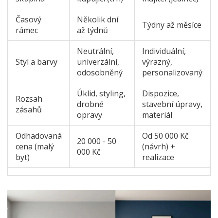
Časový
Několik dní
Týdny až měsíce
rámec
až týdnů
Neutrální,
Individuální,
Styl a barvy
univerzální,
výrazný,
odosobněný
personalizovaný
Úklid, styling,
Dispozice,
Rozsah
drobné
stavební úpravy,
zásahů
opravy
materiál
Odhadovaná
Od 50 000 Kč
20 000 - 50
cena (malý
(návrh) +
000 Kč
byt)
realizace