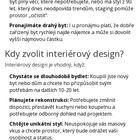
byt plný věcí, které nepotřebujete, nebo má styl z 90.
let, který dnes neodpovídá trendům, staging pomůže
prostor „očistit".
Pronajímáte drahý byt:
I u pronájmu platí, že dobře
zařízený byt rychleji najde nájemce a může si dovolit
vyšší nájmovou částku.
Kdy zvolit interiérový design?
Interiérový design je vhodný, když:
Chystáte se dlouhodobě bydlet:
Koupili jste nový
byt nebo dům a chcete ho přizpůsobit svým
potřebám na dalších 10-20 let.
Plánujete rekonstrukci:
Potřebujete změnit
dispozici, přestavět kuchyni nebo koupelnu a
potřebujete odborný dohled nad projektem.
Chtějte unikátní styl:
Neuspokojuje vás masový
vkus a chcete prostor, který bude odrážet vaši
osobnost a status.