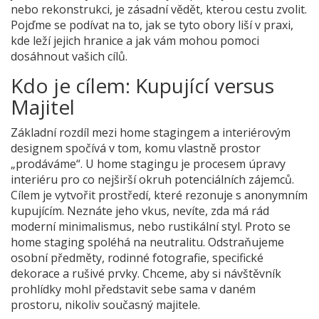
nebo rekonstrukci, je zásadní vědět, kterou cestu zvolit.
Pojďme se podívat na to, jak se tyto obory liší v praxi,
kde leží jejich hranice a jak vám mohou pomoci
dosáhnout vašich cílů.
Kdo je cílem: Kupující versus
Majitel
Základní rozdíl mezi home stagingem a interiérovým
designem spočívá v tom, komu vlastně prostor
„prodáváme“. U
home stagingu
je
procesem úpravy
interiéru pro co nejširší okruh potenciálních zájemců
.
Cílem je vytvořit prostředí, které rezonuje s anonymním
kupujícím. Neznáte jeho vkus, nevíte, zda má rád
moderní minimalismus, nebo rustikální styl. Proto se
home staging spoléhá na neutralitu. Odstraňujeme
osobní předměty, rodinné fotografie, specifické
dekorace a rušivé prvky. Chceme, aby si návštěvník
prohlídky mohl představit sebe sama v daném
prostoru, nikoliv současný majitele.