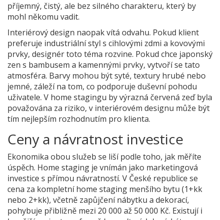
příjemný, čistý, ale bez silného charakteru, který by
mohl někomu vadit.
Interiérový design naopak vítá odvahu. Pokud klient
preferuje industriální styl s cihlovými zdmi a kovovými
prvky, designér toto téma rozvine. Pokud chce japonský
zen s bambusem a kamennými prvky, vytvoří se tato
atmosféra. Barvy mohou být syté, textury hrubé nebo
jemné, záleží na tom, co podporuje duševní pohodu
uživatele. V home stagingu by výrazná červená zeď byla
považována za riziko, v interiérovém designu může být
tím nejlepším rozhodnutím pro klienta.
Ceny a návratnost investice
Ekonomika obou služeb se liší podle toho, jak měříte
úspěch. Home staging je vnímán jako marketingová
investice s přímou návratností. V České republice se
cena za kompletní home staging menšího bytu (1+kk
nebo 2+kk), včetně zapůjčení nábytku a dekorací,
pohybuje přibližně mezi 20 000 až 50 000 Kč. Existují i