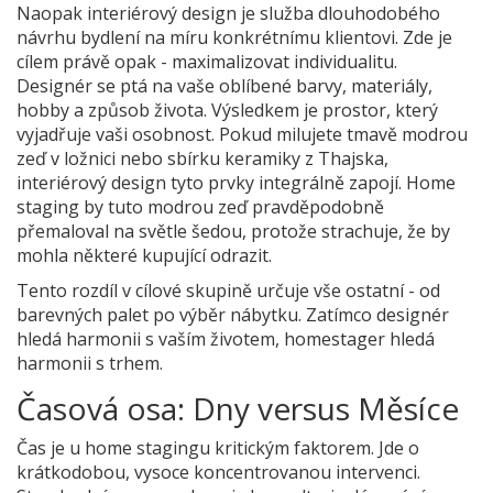
Naopak
interiérový design
je
služba dlouhodobého
návrhu bydlení na míru konkrétnímu klientovi
.
Zde je
cílem právě opak - maximalizovat individualitu.
Designér se ptá na vaše oblíbené barvy, materiály,
hobby a způsob života. Výsledkem je prostor, který
vyjadřuje vaši osobnost. Pokud milujete tmavě modrou
zeď v ložnici nebo sbírku keramiky z Thajska,
interiérový design tyto prvky integrálně zapojí. Home
staging by tuto modrou zeď pravděpodobně
přemaloval na světle šedou, protože strachuje, že by
mohla některé kupující odrazit.
Tento rozdíl v cílové skupině určuje vše ostatní - od
barevných palet po výběr nábytku. Zatímco designér
hledá harmonii s vaším životem, homestager hledá
harmonii s trhem.
Časová osa: Dny versus Měsíce
Čas je u home stagingu kritickým faktorem. Jde o
krátkodobou, vysoce koncentrovanou intervenci.