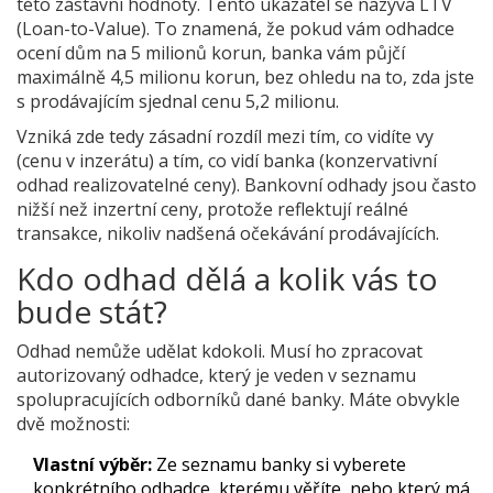
této zástavní hodnoty
. Tento ukazatel se nazývá LTV
(Loan-to-Value). To znamená, že pokud vám odhadce
ocení dům na 5 milionů korun, banka vám půjčí
maximálně 4,5 milionu korun, bez ohledu na to, zda jste
s prodávajícím sjednal cenu 5,2 milionu.
Vzniká zde tedy zásadní rozdíl mezi tím, co vidíte vy
(cenu v inzerátu) a tím, co vidí banka (konzervativní
odhad realizovatelné ceny). Bankovní odhady jsou často
nižší než inzertní ceny, protože reflektují reálné
transakce, nikoliv nadšená očekávání prodávajících.
Kdo odhad dělá a kolik vás to
bude stát?
Odhad nemůže udělat kdokoli. Musí ho zpracovat
autorizovaný odhadce
, který je veden v seznamu
spolupracujících odborníků dané banky. Máte obvykle
dvě možnosti:
Vlastní výběr:
Ze seznamu banky si vyberete
konkrétního odhadce, kterému věříte, nebo který má