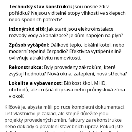
Technický stav konstrukcí:
Jsou nosné zdi v
pořádku? Nejsou viditelné stopy vlhkosti ve sklepech
nebo spodních patrech?
Inženýrské sítě:
Jak staré jsou elektroinstalace,
rozvody vody a kanalizace? Je dům napojen na plyn?
Způsob vytápění:
Dálkové teplo, lokální kotel, nebo
moderní tepelné čerpadlo? Efektivita vytápění silně
ovlivňuje atraktivitu nemovitosti.
Rekonstrukce:
Byly provedeny zákrokům, které
zvyšují hodnotu? Nová okna, zateplení, nová střecha?
Lokalita a vybavenost:
Blízkost škol, MHD,
obchodů, ale i rušná doprava nebo průmyslová zóna
v okolí.
Klíčové je, abyste měli po ruce kompletní dokumentaci.
List vlastnictví je základ, ale stejně důležité jsou
projekty provedených změn, faktury za rekonstrukce
nebo doklady o povolení stavebních úprav. Pokud jste