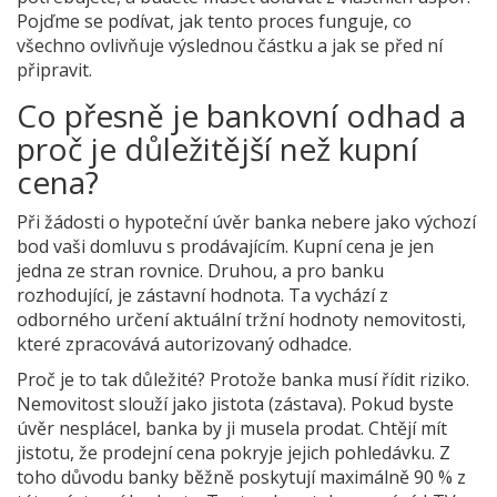
Pojďme se podívat, jak tento proces funguje, co
všechno ovlivňuje výslednou částku a jak se před ní
připravit.
Co přesně je bankovní odhad a
proč je důležitější než kupní
cena?
Při žádosti o
hypoteční úvěr
banka nebere jako výchozí
bod vaši domluvu s prodávajícím. Kupní cena je jen
jedna ze stran rovnice. Druhou, a pro banku
rozhodující, je
zástavní hodnota
. Ta vychází z
odborného určení aktuální tržní hodnoty nemovitosti,
které zpracovává autorizovaný odhadce.
Proč je to tak důležité? Protože banka musí řídit riziko.
Nemovitost slouží jako jistota (zástava). Pokud byste
úvěr nesplácel, banka by ji musela prodat. Chtějí mít
jistotu, že prodejní cena pokryje jejich pohledávku. Z
toho důvodu banky běžně poskytují maximálně
90 % z