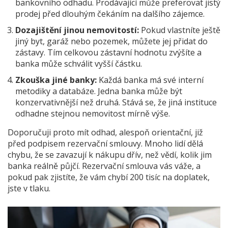
bankovního odhadu. Prodávající může preferovat jistý
prodej před dlouhým čekáním na dalšího zájemce.
Dozajištění jinou nemovitostí:
Pokud vlastníte ještě
jiný byt, garáž nebo pozemek, můžete jej přidat do
zástavy. Tím celkovou zástavní hodnotu zvýšíte a
banka může schválit vyšší částku.
Zkouška jiné banky:
Každá banka má své interní
metodiky a databáze. Jedna banka může být
konzervativnější než druhá. Stává se, že jiná instituce
odhadne stejnou nemovitost mírně výše.
Doporučuji proto mít odhad, alespoň orientační, již
před podpisem rezervační smlouvy. Mnoho lidí dělá
chybu, že se zavazují k nákupu dřív, než vědí, kolik jim
banka reálně půjčí. Rezervační smlouva vás váže, a
pokud pak zjistíte, že vám chybí 200 tisíc na doplatek,
jste v tlaku.