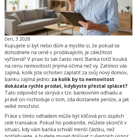
čen, 3 2026
Kupujete si byt nebo dům a myslíte si, že pokud se
dohodnete na ceně s prodávajícím, je záležitost
vyřízená? V praxi to tak často není. Banka totiž kouká
na cenu nemovitosti jinýma očima než vy. Zatímco vás
zajímá, kolik jste ochoten zaplatit za svůj nový domov,
banku zajímá jedno:
za kolik by tu nemovitost
dokázala rychle prodat, kdybyste přestal splácet?
Tato odpověď se skrývá v tzv. bankovním odhadu a
právě on rozhoduje o tom, zda dostanete peníze, a jak
velké množství.
Práce s tímto odhadem může být klíčová pro úspěch
celé transakce. Pokud ho podceníte, můžete skončit v
situaci, kdy vám banka schválí menší částku, než
potřebujete, a budete muset dolůvat z vlastních úspor.