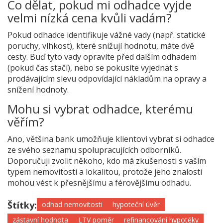
Co dělat, pokud mi odhadce vyjde
velmi nízká cena kvůli vadám?
Pokud odhadce identifikuje vážné vady (např. statické
poruchy, vlhkost), které snižují hodnotu, máte dvě
cesty. Buď tyto vady opravíte před dalším odhadem
(pokud čas stačí), nebo se pokusíte vyjednat s
prodávajícím slevu odpovídající nákladům na opravy a
snížení hodnoty.
Mohu si vybrat odhadce, kterému
věřím?
Ano, většina bank umožňuje klientovi vybrat si odhadce
ze svého seznamu spolupracujících odborníků.
Doporučuji zvolit někoho, kdo má zkušenosti s vaším
typem nemovitosti a lokalitou, protože jeho znalosti
mohou vést k přesnějšímu a férovějšímu odhadu.
Štítky:
odhad nemovitosti
hypoteční úvěr
zástavní hodnota
LTV poměr
refinancování hypotéky