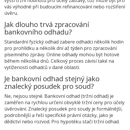
vyšší tržní hodnotu pro účely zástavy, což může být pro
vás výhodné při budoucím refinancování nebo rozšíření
úvěru.
Jak dlouho trvá zpracování
bankovního odhadu?
Standardní fyzický odhad zabere odhadci několik hodin
pro prohlídku a několik dní až týden pro zpracování
písemného zprávy. Online odhady mohou být hotové
během několika dnů. Celkový proces závisí také na
vytíženosti odhadců v dané oblasti.
Je bankovní odhad stejný jako
znalecký posudek pro soud?
Ne, nejsou stejné. Bankovní odhad (tržní odhad) je
zaměřen na rychlou určení obvyklé tržní ceny pro účely
úvěrování. Znalecký posudek pro soudy je formálnější,
podrobnější a řeší specifické právní otázky, jako je
dědictví nebo rozvod. Pro hypotéku stačí tržní odhad.