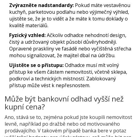
Zvýrazněte nadstandardy:
Pokud máte vestavěnou
kuchyň, parketovou podlahu nebo výjimečný výhled,
ujistěte se, že je to vidět a že máte k tomu doklady o
kvalitě materiálů.
Fyzický vzhled:
Ačkoliv odhadce nehodnotí design,
čistý a udržovaný objekt působí důvěryhodněji.
Opravené praskliny ve fasádě nebo vyčištěná střecha
mohou signalizovat, že majitel dbal na údržbu.
Ujistěte se o přístupu:
Odhadce musí mít volný
přístup ke všem částem nemovitosti, včetně sklepa,
podkroví a technických místností. Zablokovaný
přístup může vést k nepřesnostem.
Může být bankovní odhad vyšší než
kupní cena?
Ano, stává se to, zejména pokud jste koupili nemovitost
levně, například po dražbě nebo od motivovaného
prodávajícího. V takovém případě banka bere v potaz