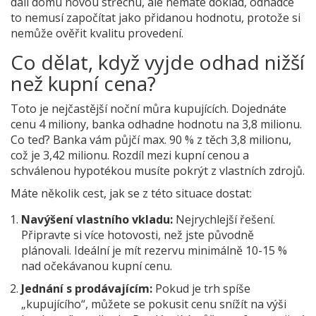
dali domu novou střechu, ale nemáte doklad, odhadce
to nemusí započítat jako přidanou hodnotu, protože si
nemůže ověřit kvalitu provedení.
Co dělat, když vyjde odhad nižší
než kupní cena?
Toto je nejčastější noční můra kupujících. Dojednáte
cenu 4 miliony, banka odhadne hodnotu na 3,8 milionu.
Co teď? Banka vám půjčí max. 90 % z těch 3,8 milionu,
což je 3,42 milionu. Rozdíl mezi kupní cenou a
schválenou hypotékou musíte pokrýt z vlastních zdrojů.
Máte několik cest, jak se z této situace dostat:
Navýšení vlastního vkladu:
Nejrychlejší řešení.
Připravte si více hotovosti, než jste původně
plánovali. Ideální je mít rezervu minimálně 10-15 %
nad očekávanou kupní cenu.
Jednání s prodávajícím:
Pokud je trh spíše
„kupujícího“, můžete se pokusit cenu snížít na výši