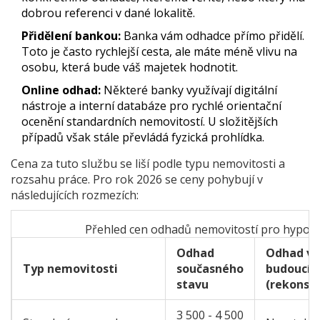
dobrou referenci v dané lokalitě.
Přidělení bankou:
Banka vám odhadce přímo přidělí.
Toto je často rychlejší cesta, ale máte méně vlivu na
osobu, která bude váš majetek hodnotit.
Online odhad:
Některé banky využívají digitální
nástroje a interní databáze pro rychlé orientační
ocenění standardních nemovitostí. U složitějších
případů však stále převládá fyzická prohlídka.
Cena za tuto službu se liší podle typu nemovitosti a
rozsahu práce. Pro rok 2026 se ceny pohybují v
následujících rozmezích:
Přehled cen odhadů nemovitostí pro hypot
Odhad
Odhad vč
Typ nemovitosti
současného
budoucíh
stavu
(rekonst
3 500 - 4 500