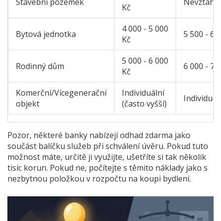
Stavební pozemek
Nevztahuj
Kč
4 000 - 5 000
Bytová jednotka
5 500 - 6 
Kč
5 000 - 6 000
Rodinný dům
6 000 - 7 
Kč
Komerční/Vícegenerační
Individuální
Individuál
objekt
(často vyšší)
Pozor, některé banky nabízejí odhad zdarma jako
součást balíčku služeb při schválení úvěru. Pokud tuto
možnost máte, určitě ji využijte, ušetříte si tak několik
tisíc korun. Pokud ne, počítejte s těmito náklady jako s
nezbytnou položkou v rozpočtu na koupi bydlení.