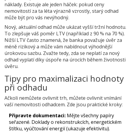
náklady. Existuje ale jeden háček: pokud ceny
nemovitostí za ta léta výrazně vzrostly, starý odhad
může být pro vás nevýhodný.
Nový, aktuální odhad může ukázat vyšší tržní hodnotu.
To zlepšuje váš poměr LTV (například z 90 % na 70 %).
Nižší LTV často znamená, že banka považuje úvěr za
méně rizikový a může vám nabídnout výhodnější
úrokovou sazbu. Zvažte tedy, zda se neplatí za nový
odhad vyplatí díky úspoře na úrocích během životnosti
úvěru.
Tipy pro maximalizaci hodnoty
při odhadu
Ačkoli nemůžete ovlivnit trh, můžete ovlivnit vnímání
vaší nemovitosti odhadcem. Zde jsou praktické kroky:
Připravte dokumentaci:
Mějte všechny papíry
seřazené. Doklady o rekonstrukcích, energetickém
štítku, vyúčtování energií (ukazuje efektivitu).