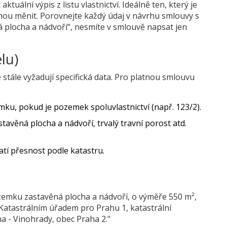
t aktuální
výpis z listu vlastnictví
. Ideálně ten, který je
ohou měnit. Porovnejte každý údaj v návrhu smlouvy s
á plocha a nádvoří“, nesmíte v smlouvě napsat jen
lu)
 stále vyžadují specifická data. Pro platnou smlouvu
ku, pokud je pozemek spoluvlastnictví (např. 123/2).
tavěná plocha a nádvoří, trvalý travní porost atd.
atí přesnost podle katastru.
zemku zastavěná plocha a nádvoří, o výměře 550 m²,
 Katastrálním úřadem pro Prahu 1, katastrální
a - Vinohrady, obec Praha 2."