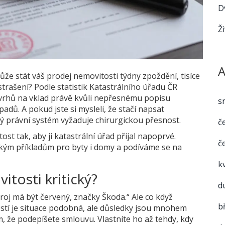
D
Ž
A
že stát váš prodej nemovitosti týdny zpoždění, tisíce
strašení? Podle statistik
Katastrálního úřadu ČR
ávrhů na vklad právě kvůli nepřesnému popisu
s
dů. A pokud jste si mysleli, že stačí napsat
ký právní systém vyžaduje chirurgickou přesnost.
č
t tak, aby ji katastrální úřad přijal napoprvé.
č
kým příkladům pro byty i domy a podíváme se na
k
itosti kritický?
d
troj má být červený, značky Škoda.“ Ale co když
b
tostí je situace podobná, ale důsledky jsou mnohem
m, že podepíšete smlouvu. Vlastníte ho až tehdy, kdy