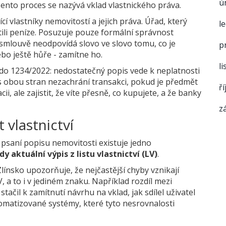
ú
Tento proces se nazývá vklad vlastnického práva.
ící vlastníky nemovitostí a jejich práva
. Úřad, který
l
atili peníze. Posuzuje pouze formální správnost
 smlouvě
neodpovídá slovo ve slovo tomu, co je
p
ebo ještě hůře - zamítne ho.
l
 Cdo 1234/2022: nedostatečný popis vede k neplatnosti
s obou stran nezachrání transakci, pokud je předmět
ř
ii, ale zajistit, že víte přesně, co kupujete, a že banky
z
t vlastnictví
i psaní popisu nemovitosti existuje jedno
y aktuální výpis z listu vlastnictví (LV)
.
ínsko upozorňuje, že nejčastější chyby vznikají
 a to i v jediném znaku. Například rozdíl mezi
tačil k zamítnutí návrhu na vklad, jak sdílel uživatel
utomatizované systémy, které tyto nesrovnalosti