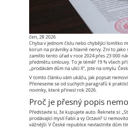
čen, 28 2026
Chyba v jednom číslu nebo chybějící lomítko mů
korun na právníky a hlavně nervy. Zní to jako 
zamítlo tento úřad v roce 2024 přes 23 000 n
předmětu smlouvy. To je téměř 19 % všech přípa
„prodávám dům na ulici X“, jste na omylu. Čes
V tomto článku vám ukážu, jak popsat nemovitos
Přeneseme se od suchých paragrafů k praktic
novinky, které přinesl rok 2026.
Proč je přesný popis nemov
Představte si, že kupujete auto. Řeknete si: „S
prodávající myslí Fabii a vy Octavii? U nemovi
vážnější. V České republice nevlastníte dům tí