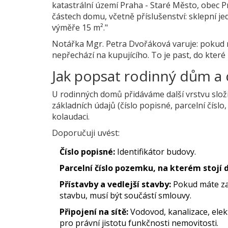
katastrální území Praha - Staré Město, obec P
částech domu, včetně příslušenství: sklepní je
výměře 15 m²."
Notářka Mgr. Petra Dvořáková varuje: pokud n
nepřechází na kupujícího. To je past, do kter
Jak popsat rodinný dům a
U rodinných domů přidáváme další vrstvu složi
základních údajů (číslo popisné, parcelní číslo,
kolaudaci.
Doporučuji uvést:
Číslo popisné:
Identifikátor budovy.
Parcelní číslo pozemku, na kterém stojí 
Přístavby a vedlejší stavby:
Pokud máte za
stavbu, musí být součástí smlouvy.
Připojení na sítě:
Vodovod, kanalizace, elekt
pro právní jistotu funkčnosti nemovitosti.