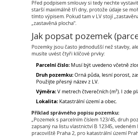
Před podpisem smlouvy si tedy nechte vystavi
starší maximálně tři dny, protože údaje se m
tímto výpisem. Pokud tam v LV stojí „zastavěn
„zastavěná plocha".
Jak popsat pozemek (parce
Pozemky jsou často jednodušší než stavby, ale
musíte uvést čtyři klíčové prvky:
Parcelní číslo:
Musí být uvedeno včetně zlom
Druh pozemku:
Orná půda, lesní porost, zas
Použijte přesný název z LV.
Výměra:
V metrech čtverečních (m²). I zde pl
Lokalita:
Katastrální území a obec.
Příklad správného popisu pozemku:
„Pozemek s parcelním číslem 123/45, druh po
zapsaný na listu vlastnictví B 12345, vedeném
pracoviště Praha 2, pro katastrální území Prah