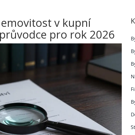
nemovitost v kupní
K
průvodce pro rok 2026
B
B
B
N
F
B
D
S