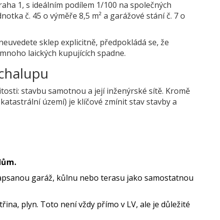
raha 1, s ideálním podílem 1/100 na společných
dnotka č. 45 o výměře 8,5 m² a garážové stání č. 7 o
euvedete sklep explicitně, předpokládá se, že
é mnoho laických kupujících spadne.
 chalupu
tosti: stavbu samotnou a její inženýrské sítě. Kromě
 katastrální území) je klíčové zmínit stav stavby a
dům.
psanou garáž, kůlnu nebo terasu jako samostatnou
řina, plyn. Toto není vždy přímo v LV, ale je důležité