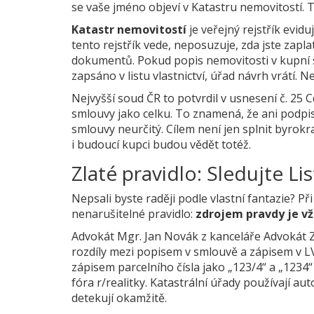
se vaše jméno objeví v
Katastru nemovitostí
. 
Katastr nemovitostí
je
veřejný rejstřík eviduj
tento rejstřík vede, neposuzuje, zda jste zapl
dokumentů. Pokud popis nemovitosti v
kupní
zapsáno v
listu vlastnictví
, úřad návrh vrátí. N
Nejvyšší soud ČR to potvrdil v usnesení č. 25
smlouvy jako celku. To znamená, že ani podpi
smlouvy neurčitý. Cílem není jen splnit byrokrac
i budoucí kupci budou vědět totéž.
Zlaté pravidlo: Sledujte Lis
Nepsali byste raději podle vlastní fantazie? Př
nenarušitelné pravidlo:
zdrojem pravdy je vžd
Advokát Mgr. Jan Novák z kanceláře Advokát Zl
rozdíly mezi popisem v smlouvě a zápisem v LV,
zápisem parcelního čísla jako „123/4“ a „1234“ s
fóra r/realitky. Katastrální úřady používají a
detekují okamžitě.