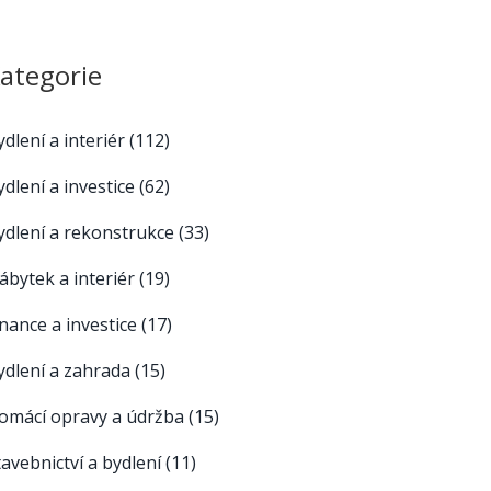
ategorie
ydlení a interiér
(112)
ydlení a investice
(62)
ydlení a rekonstrukce
(33)
ábytek a interiér
(19)
inance a investice
(17)
ydlení a zahrada
(15)
omácí opravy a údržba
(15)
tavebnictví a bydlení
(11)