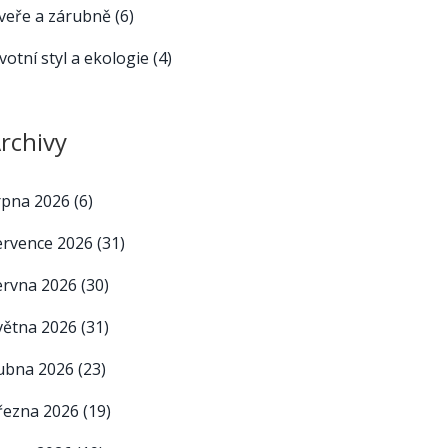
veře a zárubně
(6)
ivotní styl a ekologie
(4)
rchivy
rpna 2026
(6)
ervence 2026
(31)
ervna 2026
(30)
větna 2026
(31)
ubna 2026
(23)
řezna 2026
(19)