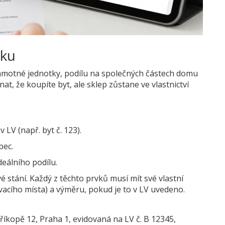
tku
 samotné jednotky, podílu na společných částech domu
at, že koupíte byt, ale sklep zůstane ve vlastnictví
.
 LV (např. byt č. 123).
bec.
deálního podílu.
é stání. Každý z těchto prvků musí mít své vlastní
kovacího místa) a výměru, pokud je to v LV uvedeno.
říkopě 12, Praha 1, evidovaná na LV č. B 12345,