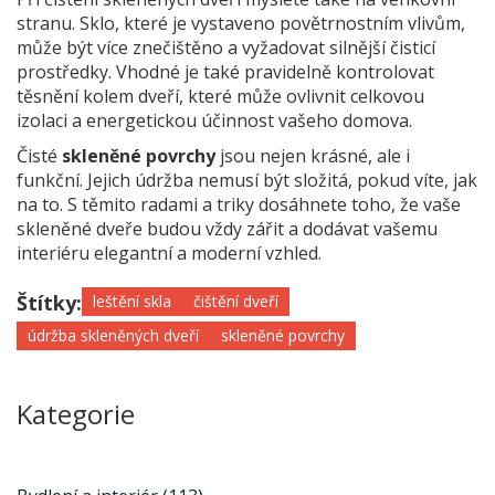
stranu. Sklo, které je vystaveno povětrnostním vlivům,
může být více znečištěno a vyžadovat silnější čisticí
prostředky. Vhodné je také pravidelně kontrolovat
těsnění kolem dveří, které může ovlivnit celkovou
izolaci a energetickou účinnost vašeho domova.
Čisté
skleněné povrchy
jsou nejen krásné, ale i
funkční. Jejich údržba nemusí být složitá, pokud víte, jak
na to. S těmito radami a triky dosáhnete toho, že vaše
skleněné dveře budou vždy zářit a dodávat vašemu
interiéru elegantní a moderní vzhled.
Štítky:
leštění skla
čištění dveří
údržba skleněných dveří
skleněné povrchy
Kategorie