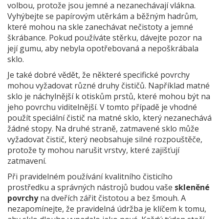
volbou, protože jsou jemné a nezanechávají vlákna.
Vyhýbejte se papírovým utěrkám a běžným hadrům,
které mohou na skle zanechávat nečistoty a jemné
škrábance. Pokud používáte stěrku, dávejte pozor na
její gumu, aby nebyla opotřebovaná a nepoškrábala
sklo.
Je také dobré vědět, že některé specifické povrchy
mohou vyžadovat různé druhy čističů. Například matné
sklo je náchylnější k otiskům prstů, které mohou být na
jeho povrchu viditelnější. V tomto případě je vhodné
použít speciální čistič na matné sklo, který nezanechává
žádné stopy. Na druhé straně, zatmavené sklo může
vyžadovat čistič, který neobsahuje silné rozpouštěče,
protože ty mohou narušit vrstvy, které zajišťují
zatmavení.
Při pravidelném používání kvalitního čisticího
prostředku a správných nástrojů budou vaše
skleněné
povrchy
na dveřích zářit čistotou a bez šmouh. A
nezapomínejte, že pravidelná údržba je klíčem k tomu,