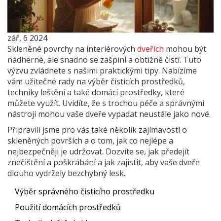
zář, 6 2024
Skleněné povrchy na interiérových
dveřích
mohou být
nádherné, ale snadno se zašpiní a obtížně čistí. Tuto
výzvu zvládnete s našimi praktickými tipy. Nabízíme
vám užitečné rady na výběr čisticích prostředků,
techniky leštění a také domácí prostředky, které
můžete využít. Uvidíte, že s trochou péče a správnými
nástroji mohou vaše dveře vypadat neustále jako nové.
Připravili jsme pro vás také několik zajímavostí o
skleněných površích a o tom, jak co nejlépe a
nejbezpečněji je udržovat. Dozvíte se, jak předejít
znečištění a poškrábání a jak zajistit, aby vaše dveře
dlouho vydržely bezchybný lesk.
Výběr správného čisticího prostředku
Použití domácích prostředků