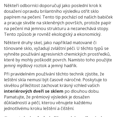
Někteří odborníci doporučují jako poslední krok k
dosažení opravdu brilantního výsledku otřít sklo
papírem na pečení. Tento tip pochází od našich babiček
a pracuje skvěle na skleněných površích, protože papír
na pečení má jemnou strukturu a nezanechává stopy.
Tento způsob je rovněž ekologický a ekonomický.
Některé druhy skel, jako například matované či
tónované sklo, vyžadují zvláštní péči. U těchto typů se
vyhněte používání agresivních chemických prostředků,
které by mohly poškodit povrch. Namísto toho použijte
jemný mýdlový roztok a jemný hadřík.
Při pravidelném používání těchto technik zjistíte, že
leštění skla nemusí být časově náročné. Poskytuje to
skvělou příležitost zachovat krásný vzhled vašich
interiérových dveří se sklem
po dlouhou dobu.
Pamatujte, že prémiový výsledek je dosažen
důkladností a péčí, kterou věnujete každému
jednotlivému kroku leštění a čištění.