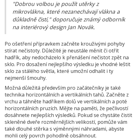
"Dobrou volbou je použít utěrky z
mikrovlákna, které nezanechávají vlákna a
důkladně čistí," doporučuje známý odborník
na interiérový design Jan Novák.
Po ošetření přípravkem začněte krouživými pohyby
stírat nečistoty. Důležité je neustále měnit či otřít
hadřík, aby nedocházelo k přenášení nečistot zpět na
sklo. Pro dosažení nejlepšího výsledku je vhodné leštit
sklo za stálého světla, které umožní odhalit i ty
nejmenší šmouhy.
Možná důležitá především pro začátečníky je také
technika horizontálních a vertikálních tahů. Začněte z
vrchu a táhněte hadříkem dolů ve vertikálních a poté
horizontálních pruzích. Mějte na paměti, že pečlivostí
dosáhnete nejlepších výsledků. Pokud se chystáte čistit
skleněné dveře rozměrnějších velikostí, pomůže vám
také dlouhé stěrka s výměnnými náhradami, abyste
mohli celý povrch pohodlně obsáhnout.