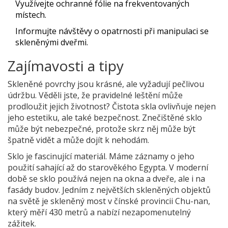
Využívejte ochranné fólie na frekventovaných
místech.
Informujte návštěvy o opatrnosti při manipulaci se
skleněnými dveřmi.
Zajímavosti a tipy
Skleněné povrchy jsou krásné, ale vyžadují pečlivou
údržbu. Věděli jste, že pravidelné leštění může
prodloužit jejich životnost? Čistota skla ovlivňuje nejen
jeho estetiku, ale také bezpečnost. Znečištěné sklo
může být nebezpečné, protože skrz něj může být
špatně vidět a může dojít k nehodám.
Sklo je fascinující materiál. Máme záznamy o jeho
použití sahající až do starověkého Egypta. V moderní
době se sklo používá nejen na okna a dveře, ale i na
fasády budov. Jedním z největších skleněných objektů
na světě je skleněný most v čínské provincii Chu-nan,
který měří 430 metrů a nabízí nezapomenutelný
zážitek.