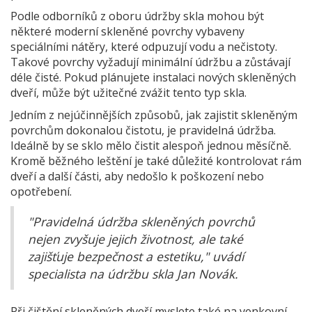
Podle odborníků z oboru údržby skla mohou být
některé moderní skleněné povrchy vybaveny
speciálními nátěry, které odpuzují vodu a nečistoty.
Takové povrchy vyžadují minimální údržbu a zůstávají
déle čisté. Pokud plánujete instalaci nových skleněných
dveří, může být užitečné zvážit tento typ skla.
Jedním z nejúčinnějších způsobů, jak zajistit skleněným
povrchům dokonalou čistotu, je pravidelná údržba.
Ideálně by se sklo mělo čistit alespoň jednou měsíčně.
Kromě běžného leštění je také důležité kontrolovat rám
dveří a další části, aby nedošlo k poškození nebo
opotřebení.
"Pravidelná údržba skleněných povrchů
nejen zvyšuje jejich životnost, ale také
zajišťuje bezpečnost a estetiku," uvádí
specialista na údržbu skla Jan Novák.
Při čištění skleněných dveří myslete také na venkovní