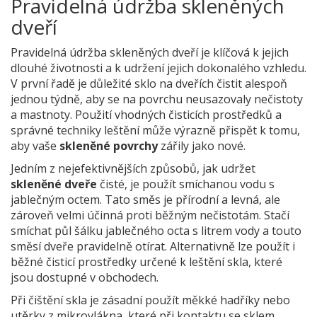
Pravidelná údržba skleněných
dveří
Pravidelná údržba skleněných dveří je klíčová k jejich
dlouhé životnosti a k udržení jejich dokonalého vzhledu.
V první řadě je důležité sklo na dveřích čistit alespoň
jednou týdně, aby se na povrchu neusazovaly nečistoty
a mastnoty. Použití vhodných čisticích prostředků a
správné techniky leštění může výrazně přispět k tomu,
aby vaše
skleněné povrchy
zářily jako nové.
Jedním z nejefektivnějších způsobů, jak udržet
skleněné dveře
čisté, je použít smíchanou vodu s
jablečným octem. Tato směs je přírodní a levná, ale
zároveň velmi účinná proti běžným nečistotám. Stačí
smíchat půl šálku jablečného octa s litrem vody a touto
směsí dveře pravidelně otírat. Alternativně lze použít i
běžné čisticí prostředky určené k leštění skla, které
jsou dostupné v obchodech.
Při čištění skla je zásadní použít měkké hadříky nebo
utěrky z mikrovlákna, které při kontaktu se sklem