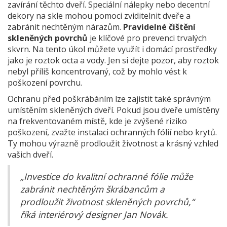
zavírání těchto dveří. Speciální nálepky nebo decentní
dekory na skle mohou pomoci zviditelnit dveře a
zabránit nechtěným nárazům.
Pravidelné čištění
skleněných povrchů
je klíčové pro prevenci trvalých
skvrn. Na tento úkol můžete využít i domácí prostředky
jako je roztok octa a vody. Jen si dejte pozor, aby roztok
nebyl příliš koncentrovaný, což by mohlo vést k
poškození povrchu.
Ochranu před poškrábáním lze zajistit také správným
umístěním skleněných dveří. Pokud jsou dveře umístěny
na frekventovaném místě, kde je zvýšené riziko
poškození, zvažte instalaci ochranných fólií nebo krytů.
Ty mohou výrazně prodloužit životnost a krásný vzhled
vašich dveří.
„Investice do kvalitní ochranné fólie může
zabránit nechtěným škrábancům a
prodloužit životnost skleněných povrchů,“
říká interiérový designer Jan Novák.