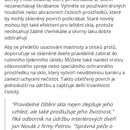
nezanechávají škrábance. Vyhněte se používání drsných
houbiček nebo abrazivních čisticích prostředků, které
by mohly skleněný povrch poškrábat. Staré noviny
mohou být také efektivní pro leštění skla, protože
neobsahují žádné chemikálie a skvrny laku dobře
odstraňují.
Aby se předešlo usazování mastnoty a otisků prstů,
doporučuje se skleněné dveře pravidelně zabírat do
rutinního týdenního úklidu. Můžete také nanést vrstvu
silikonového spreje nebo speciálního ochranného
prostředku na sklo, který vytvoří neviditelnou bariéru a
zamezí uchycení nečistot. Takto ošetřený povrch je
jednodušší na údržbu a zajišťuje delší trvanlivost
čistoty.
"Pravidelné čištění skla nejen zlepšuje jeho
vzhled, ale také prodlužuje jeho životnost,"
říká odborník na údržbu interiérových dveří
Jan Novák z firmy Petrov. "Správná péče o