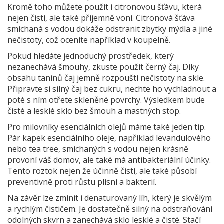
Kromě toho můžete použít i citronovou šťávu, která
nejen čistí, ale také příjemně voní. Citronová šťáva
smíchaná s vodou dokáže odstranit zbytky mýdla a jiné
nečistoty, což oceníte například v koupelně.
Pokud hledáte jednoduchý prostředek, který
nezanechává šmouhy, zkuste použít černý čaj. Díky
obsahu taninů čaj jemně rozpouští nečistoty na skle.
Připravte si silný čaj bez cukru, nechte ho vychladnout a
poté s ním otřete skleněné povrchy. Výsledkem bude
čisté a lesklé sklo bez šmouh a mastných stop.
Pro milovníky esenciálních olejů máme také jeden tip.
Pár kapek esenciálního oleje, například levandulového
nebo tea tree, smíchaných s vodou nejen krásně
provoní váš domov, ale také má antibakteriální účinky.
Tento roztok nejen že účinně čistí, ale také působí
preventivně proti růstu plísní a bakterií.
Na závěr lze zmínit i denaturovaný líh, který je skvělým
a rychlým čističem. Je dostatečně silný na odstraňování
odolných skvrn a zanechává sklo lesklé a čisté. Stačí