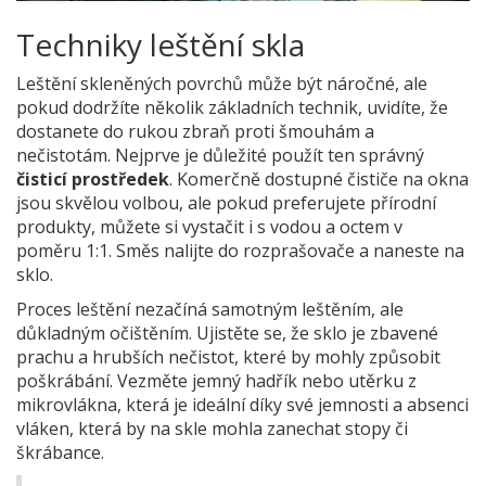
Techniky leštění skla
Leštění skleněných povrchů může být náročné, ale
pokud dodržíte několik základních technik, uvidíte, že
dostanete do rukou zbraň proti šmouhám a
nečistotám. Nejprve je důležité použít ten správný
čisticí prostředek
. Komerčně dostupné čističe na okna
jsou skvělou volbou, ale pokud preferujete přírodní
produkty, můžete si vystačit i s vodou a octem v
poměru 1:1. Směs nalijte do rozprašovače a naneste na
sklo.
Proces leštění nezačíná samotným leštěním, ale
důkladným očištěním. Ujistěte se, že sklo je zbavené
prachu a hrubších nečistot, které by mohly způsobit
poškrábání. Vezměte jemný hadřík nebo utěrku z
mikrovlákna, která je ideální díky své jemnosti a absenci
vláken, která by na skle mohla zanechat stopy či
škrábance.