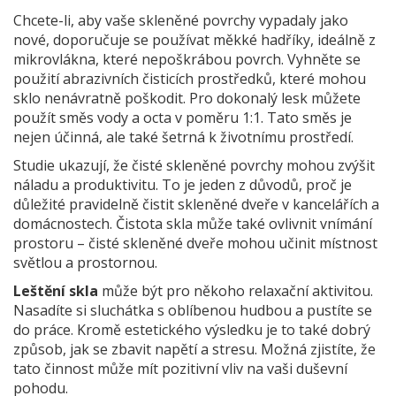
Chcete-li, aby vaše skleněné povrchy vypadaly jako
nové, doporučuje se používat měkké hadříky, ideálně z
mikrovlákna, které nepoškrábou povrch. Vyhněte se
použití abrazivních čisticích prostředků, které mohou
sklo nenávratně poškodit. Pro dokonalý lesk můžete
použít směs vody a octa v poměru 1:1. Tato směs je
nejen účinná, ale také šetrná k životnímu prostředí.
Studie ukazují, že čisté skleněné povrchy mohou zvýšit
náladu a produktivitu. To je jeden z důvodů, proč je
důležité pravidelně čistit skleněné dveře v kancelářích a
domácnostech. Čistota skla může také ovlivnit vnímání
prostoru – čisté skleněné dveře mohou učinit místnost
světlou a prostornou.
Leštění skla
může být pro někoho relaxační aktivitou.
Nasadíte si sluchátka s oblíbenou hudbou a pustíte se
do práce. Kromě estetického výsledku je to také dobrý
způsob, jak se zbavit napětí a stresu. Možná zjistíte, že
tato činnost může mít pozitivní vliv na vaši duševní
pohodu.