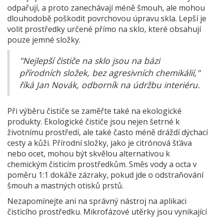
odpařují, a proto zanechávají méně šmouh, ale mohou
dlouhodobě poškodit povrchovou úpravu skla. Lepší je
volit prostředky určené přímo na sklo, které obsahují
pouze jemné složky.
"Nejlepší čističe na sklo jsou na bázi
přírodních složek, bez agresivních chemikálií,"
říká Jan Novák, odborník na údržbu interiéru.
Při výběru čističe se zaměřte také na ekologické
produkty. Ekologické čističe jsou nejen šetrné k
životnímu prostředí, ale také často méně dráždí dýchací
cesty a kůži. Přírodní složky, jako je citrónová šťáva
nebo ocet, mohou být skvělou alternativou k
chemickým čisticím prostředkům. Směs vody a octa v
poměru 1:1 dokáže zázraky, pokud jde o odstraňování
šmouh a mastných otisků prstů.
Nezapomínejte ani na správný nástroj na aplikaci
čisticího prostředku. Mikrofázové utěrky jsou vynikající