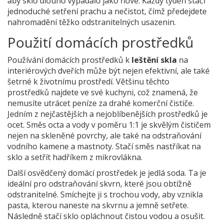
aby sklo dlouho vypadalo jako nové. Každý týden stačí
jednoduché setření prachu a nečistot, čímž předejdete
nahromadění těžko odstranitelných usazenin.
Použití domácích prostředků
Používání domácích prostředků k
leštění skla
na
interiérových dveřích může být nejen efektivní, ale také
šetrné k životnímu prostředí. Většinu těchto
prostředků najdete ve své kuchyni, což znamená, že
nemusíte utrácet peníze za drahé komerční čističe.
Jedním z nejčastějších a nejoblíbenějších prostředků je
ocet. Směs octa a vody v poměru 1:1 je skvělým čističem
nejen na skleněné povrchy, ale také na odstraňování
vodního kamene a mastnoty. Stačí směs nastříkat na
sklo a setřít hadříkem z mikrovlákna.
Další osvědčený domácí prostředek je jedlá soda. Ta je
ideální pro odstraňování skvrn, které jsou obtížně
odstranitelné. Smíchejte ji s trochou vody, aby vznikla
pasta, kterou naneste na skvrnu a jemně setřete.
Následně stačí sklo opláchnout čistou vodou a osušit.