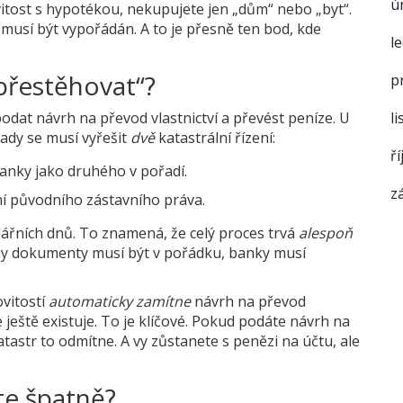
ú
itost s hypotékou, nekupujete jen „dům“ nebo „byt“.
musí být vypořádán. A to je přesně ten bod, kde
l
 přestěhovat“?
p
odat návrh na převod vlastnictví a převést peníze. U
l
Tady se musí vyřešit
dvě
katastrální řízení:
ř
banky jako druhého v pořadí.
z
ní původního zástavního práva.
dářních dnů
. To znamená, že celý proces trvá
alespoň
chny dokumenty musí být v pořádku, banky musí
ovitostí
automaticky zamítne
návrh na převod
 ještě existuje. To je klíčové. Pokud podáte návrh na
astr to odmítne. A vy zůstanete s penězi na účtu, ale
te špatně?