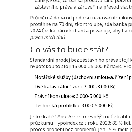
banky. Poté, co banka prodávajícího potvrd
zástavního práva a zároveň na převod vlastni
Průměrná doba od podpisu rezervační smlouvy
protáhne na 70 dní, zkontrolujte, zda banka p
2024 Česká národní banka požaduje, aby bank
pracovních dnů
.
Co vás to bude stát?
Standardní prodej bez zástavního práva stojí k
hypotékou to stojí
15 000-25 000 Kč navíc
. Pro
Notářské služby (úschovní smlouva, řízení p
Dvě katastrální řízení: 2 000-3 000 Kč
Právní konzultace: 3 000-5 000 Kč
Technická prohlídka: 3 000-5 000 Kč
Je to drahé? Ano. Ale je to levnější než ztratit 
průzkumu Hypoindex.cz z roku 2023: 85 % lidí, 
proces proběhl bez problémů. Jen 15 % mělo pot