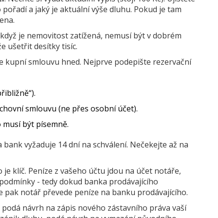
o pořadí a jaký je aktuální výše dluhu. Pokud je tam
ena.
I když je nemovitost zatížená, nemusí být v dobrém
 ušetřit desítky tisíc.
te kupní smlouvu hned. Nejprve podepište rezervační
ibližně“).
chovní smlouvu
(ne přes osobní účet).
o musí být písemně.
na bank vyžaduje 14 dní na schválení. Nečekejte až na
o je klíč. Peníze z vašeho účtu jdou na účet notáře,
y podmínky - tedy dokud banka prodávajícího
ve pak notář převede peníze na banku prodávajícího.
n podá návrh na zápis nového zástavního práva vaší