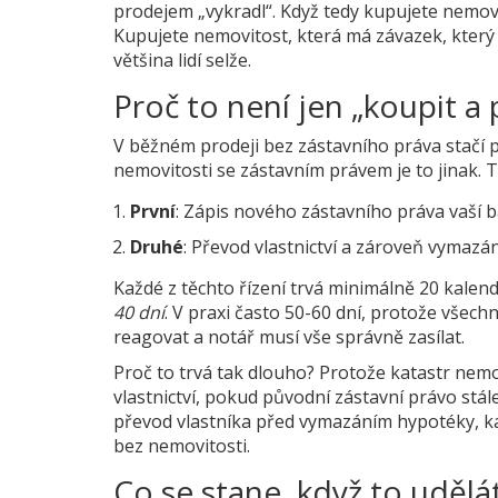
prodejem „vykradl“. Když tedy kupujete nemov
Kupujete nemovitost, která má závazek, který 
většina lidí selže.
Proč to není jen „koupit a
V běžném prodeji bez zástavního práva stačí p
nemovitosti se zástavním právem je to jinak. 
První
: Zápis nového zástavního práva vaší 
Druhé
: Převod vlastnictví a zároveň vymazá
Každé z těchto řízení trvá
minimálně 20 kalen
40 dní
. V praxi často 50-60 dní, protože vše
reagovat a notář musí vše správně zasílat.
Proč to trvá tak dlouho? Protože katastr nem
vlastnictví, pokud původní zástavní právo stále
převod vlastníka před vymazáním hypotéky, kat
bez nemovitosti.
Co se stane, když to udělá