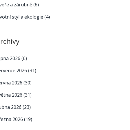
veře a zárubně
(6)
ivotní styl a ekologie
(4)
rchivy
rpna 2026
(6)
ervence 2026
(31)
ervna 2026
(30)
větna 2026
(31)
ubna 2026
(23)
řezna 2026
(19)