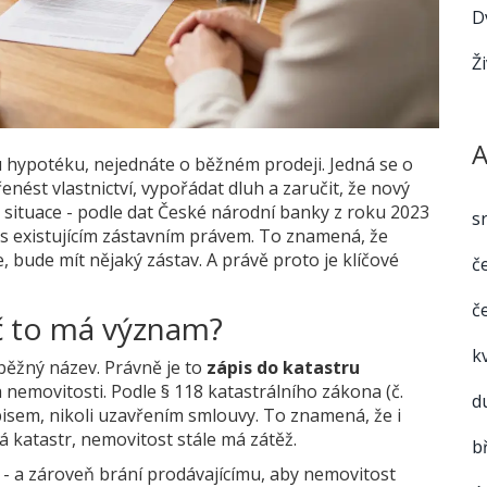
D
Ž
A
 hypotéku, nejednáte o běžném prodeji. Jedná se o
enést vlastnictví, vypořádat dluh a zaručit, že nový
á situace - podle dat České národní banky z roku 2023
s
s existujícím zástavním právem. To znamená, že
 bude mít nějaký zástav. A právě proto je klíčové
č
č
oč to má význam?
k
 běžný název. Právně je to
zápis do katastru
a nemovitosti
. Podle § 118 katastrálního zákona (č.
d
isem, nikoli uzavřením smlouvy. To znamená, že i
á katastr, nemovitost stále má zátěž.
b
 - a zároveň brání prodávajícímu, aby nemovitost