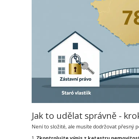
Jak to udělat správně - kr
Není to složité, ale musíte dodržovat přesný po
Zkontrolujte výpis z katastru nemovitos