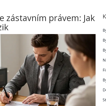
e zástavním právem: Jak
K
zik
B
B
B
N
F
B
D
S