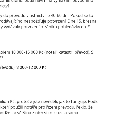
í zánik dluhu, podá návrh na vymazání původního
ctví.
 do převodu vlastnictví je
40-60 dní
. Pokud se to
rodávajícího nezpožďuje potvrzení. Dne 15. března
y vydávaly potvrzení o zániku pohledávky do
3
olem 10 000-15 000 Kč (notář, katastr, převod). S
č?
řevodu): 8 000-12 000 Kč
milion Kč, protože jste nevěděli, jak to funguje. Podle
kteří použili notáře pro řízení převodu, řeklo, že
íže - a většina z nich si to zkusila sama.