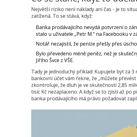
Největší riziko není náklady ani čas - je to
situ
zatížená
. To se stává, když:
Banka prodávajícího nevydá potvrzení o zán
stalo u uživatele „Petr M.“ na Facebooku v zá
Notář nezajistil, že peníze přešly přes úscho
Bylo převedeno méně peněz, než je skutečný 
Jiřího Švce z VŠE.
Tady je jednoduchý příklad: Kupujete byt za 3 
bankovní účet vám řekne, že „můžete převést 2
zkontroluje, že dluh je ve skutečnosti 2,85 mil
tisíc Kč nezaplaceno. A když se to zjistí až po 
banka prodávajícího má právo požadovat zapla