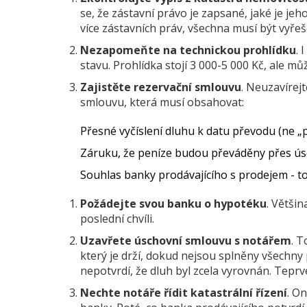
se, že zástavní právo je zapsané, jaké je jeh
více zástavních práv, všechna musí být vyřeš
Nezapomeňte na technickou prohlídku
. 
stavu. Prohlídka stojí 3 000-5 000 Kč, ale může
Zajistěte rezervační smlouvu
. Neuzavírej
smlouvu, která musí obsahovat:
Přesné vyčíslení dluhu k datu převodu (ne „př
Záruku, že peníze budou převáděny přes
ús
Souhlas banky prodávajícího s prodejem - t
Požádejte svou banku o hypotéku
. Větši
poslední chvíli.
Uzavřete úschovní smlouvu s notářem
. T
který je drží, dokud nejsou splněny všechn
nepotvrdí, že dluh byl zcela vyrovnán. Tepr
Nechte notáře řídit katastrální řízení
. O