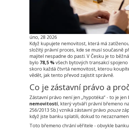
úno, 28 2026
Když kupujete nemovitost, která má zatíženou
složitý právní proces, kde se musí současně př
majitel nespadne do pasti. V Česku je to běžn
bylo
78,5 %
všech bytových transakcí spojeno 
skoro každá čtvrtá nemovitost, kterou koupíte,
vědět, jak tento převod zajistit správně.
Co je zástavní právo a pr
Zástavní právo není jen „hypotéka“ - to je jen
nemovitostí
, který vytváří právní břemeno n
256/2013 Sb.) vzniká zástavní právo
pouze
záp
když jste banku splatili, dokud to nezaznamen
Toto břemeno chrání věřitele - obvykle banku