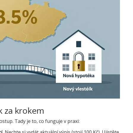
ok za krokem
stup. Tady je to, co funguje v praxi:
tí
. Nechte si vydát aktuální výpis (stojí 100 Kč). Ujistěte