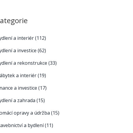
ategorie
ydlení a interiér
(112)
ydlení a investice
(62)
ydlení a rekonstrukce
(33)
ábytek a interiér
(19)
inance a investice
(17)
ydlení a zahrada
(15)
omácí opravy a údržba
(15)
tavebnictví a bydlení
(11)