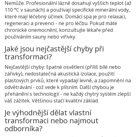
Nemůže. Profesionální lázně dosahují vyšších teplot (až
110 °C v saunách) a používají specifické minerální vody,
které mají léčebný účinek. Domácí spa je pro relaxaci,
regeneraci a prevenci - ne pro léčbu. Pokud máte
chronické onemocnění, konzultujte lékaře před
používáním sauny nebo vířivky.
Jaké jsou nejčastější chyby při
transformaci?
Nejčastější chyby: špatné osvětlení (příliš bílé nebo
zářivky), nedostatečná akustická izolace, použití
plastových prvků, které vypadají levně, a zapomnění na
odvětrávání - což vede k plísním. Další chybou je
přehánění s technologií - ne každý chytrý systém zlepší
váš zážitek. Většinou stačí kvalitní základ.
Je výhodnější dělat vlastní
transformaci nebo najmout
odborníka?