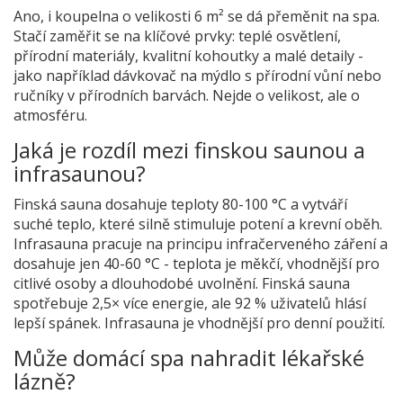
Ano, i koupelna o velikosti 6 m² se dá přeměnit na spa.
Stačí zaměřit se na klíčové prvky: teplé osvětlení,
přírodní materiály, kvalitní kohoutky a malé detaily -
jako například dávkovač na mýdlo s přírodní vůní nebo
ručníky v přírodních barvách. Nejde o velikost, ale o
atmosféru.
Jaká je rozdíl mezi finskou saunou a
infrasaunou?
Finská sauna dosahuje teploty 80-100 °C a vytváří
suché teplo, které silně stimuluje potení a krevní oběh.
Infrasauna pracuje na principu infračerveného záření a
dosahuje jen 40-60 °C - teplota je měkčí, vhodnější pro
citlivé osoby a dlouhodobé uvolnění. Finská sauna
spotřebuje 2,5× více energie, ale 92 % uživatelů hlásí
lepší spánek. Infrasauna je vhodnější pro denní použití.
Může domácí spa nahradit lékařské
lázně?