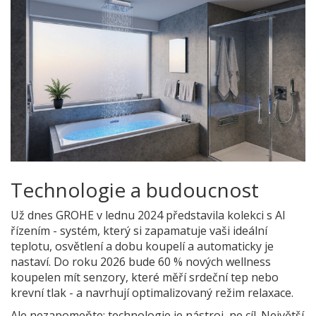
Technologie a budoucnost
Už dnes GROHE v lednu 2024 představila kolekci s AI
řízením - systém, který si zapamatuje vaši ideální
teplotu, osvětlení a dobu koupelí a automaticky je
nastaví. Do roku 2026 bude 60 % nových wellness
koupelen mít senzory, které měří srdeční tep nebo
krevní tlak - a navrhují optimalizovaný režim relaxace.
Ale nezapomeňte: technologie je nástroj, ne cíl. Největší