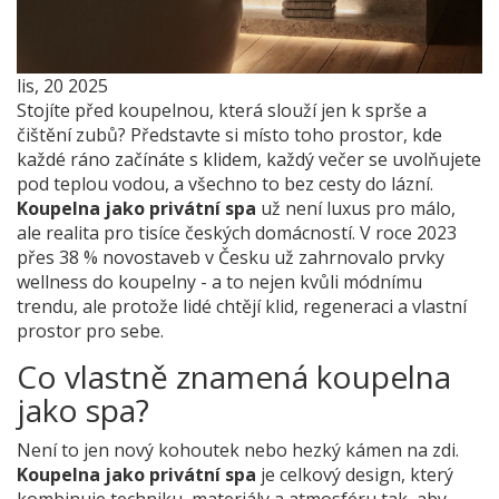
lis, 20 2025
Stojíte před koupelnou, která slouží jen k sprše a
čištění zubů? Představte si místo toho prostor, kde
každé ráno začínáte s klidem, každý večer se uvolňujete
pod teplou vodou, a všechno to bez cesty do lázní.
Koupelna jako privátní spa
už není luxus pro málo,
ale realita pro tisíce českých domácností. V roce 2023
přes 38 % novostaveb v Česku už zahrnovalo prvky
wellness do koupelny - a to nejen kvůli módnímu
trendu, ale protože lidé chtějí klid, regeneraci a vlastní
prostor pro sebe.
Co vlastně znamená koupelna
jako spa?
Není to jen nový kohoutek nebo hezký kámen na zdi.
Koupelna jako privátní spa
je celkový design, který
kombinuje techniku, materiály a atmosféru tak, aby