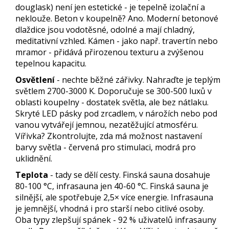
douglask) není jen estetické - je tepelně izolační a
neklouže. Beton v koupelně? Ano. Moderní betonové
dlaždice jsou vodotěsné, odolné a mají chladný,
meditativní vzhled. Kámen - jako např. travertín nebo
mramor - přidává přirozenou texturu a zvýšenou
tepelnou kapacitu.
Osvětlení
- nechte běžné zářivky. Nahraďte je teplým
světlem 2700-3000 K. Doporučuje se 300-500 luxů v
oblasti koupelny - dostatek světla, ale bez nátlaku.
Skryté LED pásky pod zrcadlem, v nárožích nebo pod
vanou vytvářejí jemnou, nezatěžující atmosféru.
Vířivka? Zkontrolujte, zda má možnost nastavení
barvy světla - červená pro stimulaci, modrá pro
uklidnění.
Teplota
- tady se dělí cesty. Finská sauna dosahuje
80-100 °C, infrasauna jen 40-60 °C. Finská sauna je
silnější, ale spotřebuje 2,5× více energie. Infrasauna
je jemnější, vhodná i pro starší nebo citlivé osoby.
Oba typy zlepšují spánek - 92 % uživatelů infrasauny