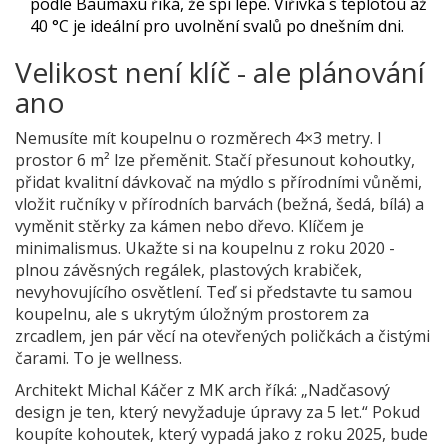
podle Baumaxu říká, že spí lépe. Vířivka s teplotou až
40 °C je ideální pro uvolnění svalů po dnešním dni.
Velikost není klíč - ale plánování
ano
Nemusíte mít koupelnu o rozměrech 4×3 metry. I
prostor 6 m² lze přeměnit. Stačí přesunout kohoutky,
přidat kvalitní dávkovač na mýdlo s přírodními vůněmi,
vložit ručníky v přírodních barvách (bežná, šedá, bílá) a
vyměnit stěrky za kámen nebo dřevo. Klíčem je
minimalismus. Ukažte si na koupelnu z roku 2020 -
plnou závěsných regálek, plastových krabiček,
nevyhovujícího osvětlení. Teď si představte tu samou
koupelnu, ale s ukrytým úložným prostorem za
zrcadlem, jen pár věcí na otevřených poličkách a čistými
čarami. To je wellness.
Architekt Michal Káčer z MK arch říká: „Nadčasový
design je ten, který nevyžaduje úpravy za 5 let.“ Pokud
koupíte kohoutek, který vypadá jako z roku 2025, bude