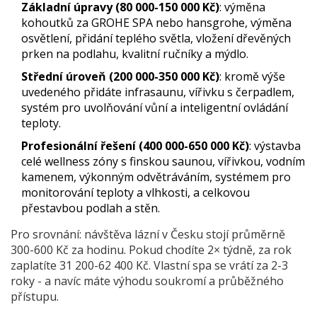
Základní úpravy (80 000-150 000 Kč)
: výměna
kohoutků za GROHE SPA nebo hansgrohe, výměna
osvětlení, přidání teplého světla, vložení dřevěných
prken na podlahu, kvalitní ručníky a mýdlo.
Střední úroveň (200 000-350 000 Kč)
: kromě výše
uvedeného přidáte infrasaunu, vířivku s čerpadlem,
systém pro uvolňování vůní a inteligentní ovládání
teploty.
Profesionální řešení (400 000-650 000 Kč)
: výstavba
celé wellness zóny s finskou saunou, vířivkou, vodním
kamenem, výkonným odvětráváním, systémem pro
monitorování teploty a vlhkosti, a celkovou
přestavbou podlah a stěn.
Pro srovnání: návštěva lázní v Česku stojí průměrně
300-600 Kč za hodinu. Pokud chodíte 2× týdně, za rok
zaplatíte 31 200-62 400 Kč. Vlastní spa se vrátí za 2-3
roky - a navíc máte výhodu soukromí a průběžného
přístupu.