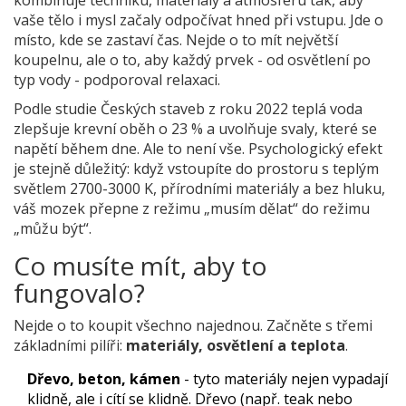
vaše tělo i mysl začaly odpočívat hned při vstupu. Jde o
místo, kde se zastaví čas. Nejde o to mít největší
koupelnu, ale o to, aby každý prvek - od osvětlení po
typ vody - podporoval relaxaci.
Podle studie Českých staveb z roku 2022 teplá voda
zlepšuje krevní oběh o 23 % a uvolňuje svaly, které se
napětí během dne. Ale to není vše. Psychologický efekt
je stejně důležitý: když vstoupíte do prostoru s teplým
světlem 2700-3000 K, přírodními materiály a bez hluku,
váš mozek přepne z režimu „musím dělat“ do režimu
„můžu být“.
Co musíte mít, aby to
fungovalo?
Nejde o to koupit všechno najednou. Začněte s třemi
základními pilíři:
materiály, osvětlení a teplota
.
Dřevo, beton, kámen
- tyto materiály nejen vypadají
klidně, ale i cítí se klidně. Dřevo (např. teak nebo