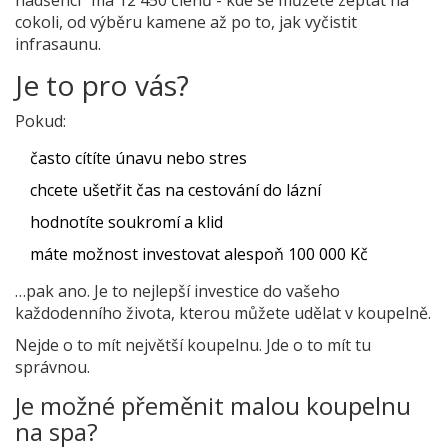
nadšenci“ má 12 450 členů - kde se můžete zeptat na
cokoli, od výběru kamene až po to, jak vyčistit
infrasaunu.
Je to pro vás?
Pokud:
často cítíte únavu nebo stres
chcete ušetřit čas na cestování do lázní
hodnotíte soukromí a klid
máte možnost investovat alespoň 100 000 Kč
…pak ano. Je to nejlepší investice do vašeho
každodenního života, kterou můžete udělat v koupelně.
Nejde o to mít největší koupelnu. Jde o to mít tu
správnou.
Je možné přeměnit malou koupelnu
na spa?