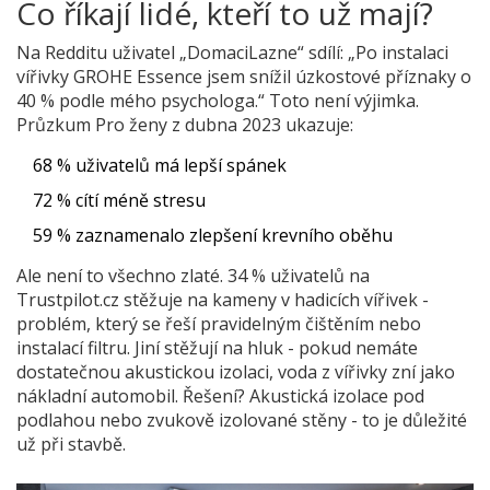
Co říkají lidé, kteří to už mají?
Na Redditu uživatel „DomaciLazne“ sdílí: „Po instalaci
vířivky GROHE Essence jsem snížil úzkostové příznaky o
40 % podle mého psychologa.“ Toto není výjimka.
Průzkum Pro ženy z dubna 2023 ukazuje:
68 % uživatelů má lepší spánek
72 % cítí méně stresu
59 % zaznamenalo zlepšení krevního oběhu
Ale není to všechno zlaté. 34 % uživatelů na
Trustpilot.cz stěžuje na kameny v hadicích vířivek -
problém, který se řeší pravidelným čištěním nebo
instalací filtru. Jiní stěžují na hluk - pokud nemáte
dostatečnou akustickou izolaci, voda z vířivky zní jako
nákladní automobil. Řešení? Akustická izolace pod
podlahou nebo zvukově izolované stěny - to je důležité
už při stavbě.