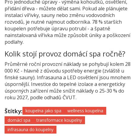
Pro jednoduché úpravy - výměna kohoutků, osvětlení,
přidání dřeva - můžete dělat sami. Pokud ale plánujete
instalaci vířivky, sauny nebo změnu vodovodních
rozvodů, je nutné najmout odborníka. 78 % starších
koupelen potřebuje úpravu potrubí - a špatně
nainstalovaná vířivka může způsobit úniky a poškození
podlahy.
Kolik stojí provoz domácí spa ročně?
Průměrné roční provozní náklady se pohybují kolem 28
000 Kč - hlavně z důvodu spotřeby energie (zvláště u
finské sauny). Infrasauna a LED osvětlení jsou mnohem
úspornější. Investice do tepelné izolace a energeticky
úsporných zařízení může snížit náklady o 25-30 % do
roku 2027, podle odhadů ČVUT.
Štítky:
koupelna jako spa
wellness koupelna
domácí spa
transformace koupelny
infrasauna do koupelny