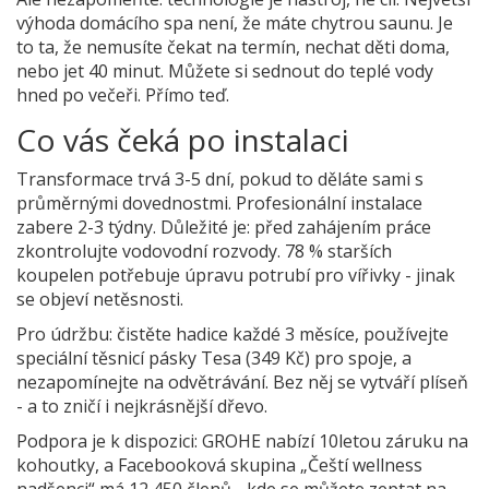
výhoda domácího spa není, že máte chytrou saunu. Je
to ta, že nemusíte čekat na termín, nechat děti doma,
nebo jet 40 minut. Můžete si sednout do teplé vody
hned po večeři. Přímo teď.
Co vás čeká po instalaci
Transformace trvá 3-5 dní, pokud to děláte sami s
průměrnými dovednostmi. Profesionální instalace
zabere 2-3 týdny. Důležité je: před zahájením práce
zkontrolujte vodovodní rozvody. 78 % starších
koupelen potřebuje úpravu potrubí pro vířivky - jinak
se objeví netěsnosti.
Pro údržbu: čistěte hadice každé 3 měsíce, používejte
speciální těsnicí pásky Tesa (349 Kč) pro spoje, a
nezapomínejte na odvětrávání. Bez něj se vytváří plíseň
- a to zničí i nejkrásnější dřevo.
Podpora je k dispozici: GROHE nabízí 10letou záruku na
kohoutky, a Facebooková skupina „Čeští wellness