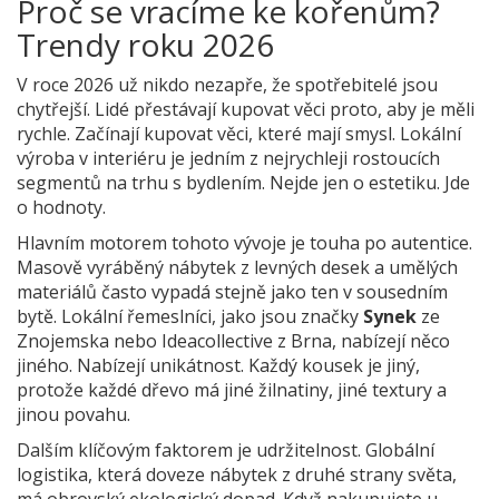
Proč se vracíme ke kořenům?
Trendy roku 2026
V roce 2026 už nikdo nezapře, že spotřebitelé jsou
chytřejší. Lidé přestávají kupovat věci proto, aby je měli
rychle. Začínají kupovat věci, které mají smysl. Lokální
výroba v interiéru je jedním z nejrychleji rostoucích
segmentů na trhu s bydlením. Nejde jen o estetiku. Jde
o hodnoty.
Hlavním motorem tohoto vývoje je touha po autentice.
Masově vyráběný nábytek z levných desek a umělých
materiálů často vypadá stejně jako ten v sousedním
bytě. Lokální řemeslníci, jako jsou značky
Synek
ze
Znojemska nebo
Ideacollective
z Brna, nabízejí něco
jiného. Nabízejí unikátnost. Každý kousek je jiný,
protože každé dřevo má jiné žilnatiny, jiné textury a
jinou povahu.
Dalším klíčovým faktorem je udržitelnost. Globální
logistika, která doveze nábytek z druhé strany světa,
má obrovský ekologický dopad. Když nakupujete u