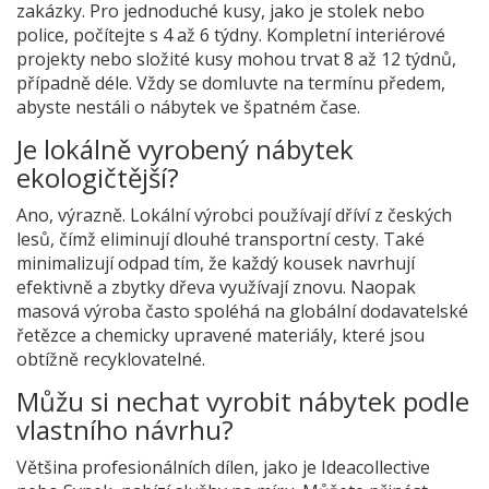
zakázky. Pro jednoduché kusy, jako je stolek nebo
police, počítejte s 4 až 6 týdny. Kompletní interiérové
projekty nebo složité kusy mohou trvat 8 až 12 týdnů,
případně déle. Vždy se domluvte na termínu předem,
abyste nestáli o nábytek ve špatném čase.
Je lokálně vyrobený nábytek
ekologičtější?
Ano, výrazně. Lokální výrobci používají dříví z českých
lesů, čímž eliminují dlouhé transportní cesty. Také
minimalizují odpad tím, že každý kousek navrhují
efektivně a zbytky dřeva využívají znovu. Naopak
masová výroba často spoléhá na globální dodavatelské
řetězce a chemicky upravené materiály, které jsou
obtížně recyklovatelné.
Můžu si nechat vyrobit nábytek podle
vlastního návrhu?
Většina profesionálních dílen, jako je Ideacollective