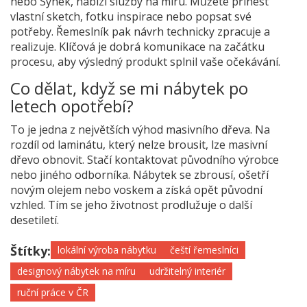
nebo Synek, nabízí služby na míru. Můžete přinést
vlastní sketch, fotku inspirace nebo popsat své
potřeby. Řemeslník pak návrh technicky zpracuje a
realizuje. Klíčová je dobrá komunikace na začátku
procesu, aby výsledný produkt splnil vaše očekávání.
Co dělat, když se mi nábytek po
letech opotřebí?
To je jedna z největších výhod masivního dřeva. Na
rozdíl od laminátu, který nelze brousit, lze masivní
dřevo obnovit. Stačí kontaktovat původního výrobce
nebo jiného odborníka. Nábytek se zbrousí, ošetří
novým olejem nebo voskem a získá opět původní
vzhled. Tím se jeho životnost prodlužuje o další
desetiletí.
Štítky:
lokální výroba nábytku
čeští řemeslníci
designový nábytek na míru
udržitelný interiér
ruční práce v ČR