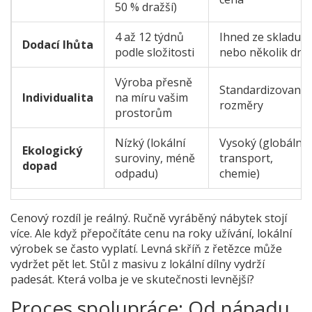
50 % dražší)
4 až 12 týdnů
Ihned ze skladu
Dodací lhůta
podle složitosti
nebo několik dní
Výroba přesně
Standardizované
Individualita
na míru vašim
rozměry
prostorům
Nízký (lokální
Vysoký (globální
Ekologický
suroviny, méně
transport,
dopad
odpadu)
chemie)
Cenový rozdíl je reálný. Ručně vyráběný nábytek stojí
více. Ale když přepočítáte cenu na roky užívání, lokální
výrobek se často vyplatí. Levná skříň z řetězce může
vydržet pět let. Stůl z masivu z lokální dílny vydrží
padesát. Která volba je ve skutečnosti levnější?
Proces spolupráce: Od nápadu