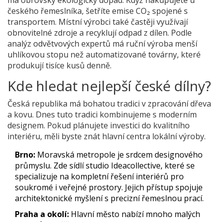
českého řemeslníka, šetříte emise CO₂ spojené s
transportem. Místní výrobci také častěji využívají
obnovitelné zdroje a recyklují odpad z dílen. Podle
analýz odvětvových expertů má ruční výroba menší
uhlíkovou stopu než automatizované továrny, které
produkují tisíce kusů denně.
Kde hledat nejlepší české dílny?
Česká republika má bohatou tradici v zpracování dřeva
a kovu. Dnes tuto tradici kombinujeme s moderním
designem. Pokud plánujete investici do kvalitního
interiéru, měli byste znát hlavní centra lokální výroby.
Brno:
Moravská metropole je srdcem designového
průmyslu. Zde sídlí studio Ideacollective, které se
specializuje na kompletní řešení interiérů pro
soukromé i veřejné prostory. Jejich přístup spojuje
architektonické myšlení s precizní řemeslnou prací.
Praha a okolí:
Hlavní město nabízí mnoho malých