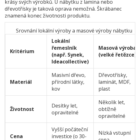
krásy svých výrobků. U nábytku z lamina nebo
dřevotřísky je taková oprava nemožná. Škrábanec
znamená konec životnosti produktu.
Srovnání lokální výroby a masové výroby nábytku
Lokální
řemeslník
Masová výroba
Kritérium
(např. Synek,
(velké řetězce)
Ideacollective)
Masivní dřevo,
Dřevotřísky,
Materiál
přírodní látky,
laminát, MDF,
kov
plast
Několik let,
Desítky let,
Životnost
obtížně
opravitelné
opravitelné
Vyšší počáteční
Nízká vstupní
Cena
investice (o 30-
cena