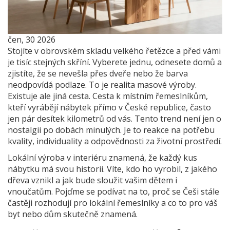
čen, 30 2026
Stojíte v obrovském skladu velkého řetězce a před vámi
je tisíc stejných skříní. Vyberete jednu, odnesete domů a
zjistíte, že se nevešla přes dveře nebo že barva
neodpovídá podlaze. To je realita masové výroby.
Existuje ale jiná cesta. Cesta k místním řemeslníkům,
kteří vyrábějí nábytek přímo v České republice, často
jen pár desítek kilometrů od vás. Tento trend není jen o
nostalgii po dobách minulých. Je to reakce na potřebu
kvality, individuality a odpovědnosti za životní prostředí.
Lokální výroba v interiéru znamená, že každý kus
nábytku má svou historii. Víte, kdo ho vyrobil, z jakého
dřeva vznikl a jak bude sloužit vašim dětem i
vnoučatům. Pojďme se podívat na to, proč se Češi stále
častěji rozhodují pro lokální řemeslníky a co to pro váš
byt nebo dům skutečně znamená.