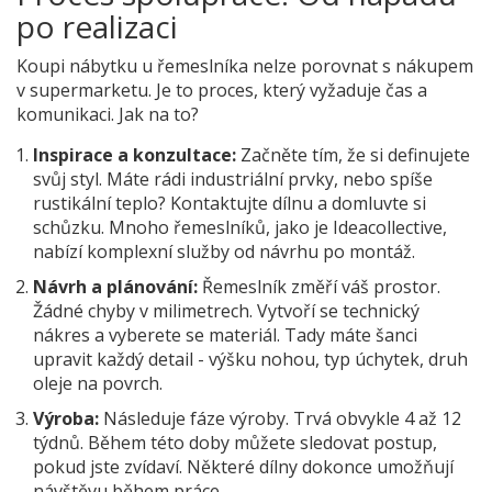
po realizaci
Koupi nábytku u řemeslníka nelze porovnat s nákupem
v supermarketu. Je to proces, který vyžaduje čas a
komunikaci. Jak na to?
Inspirace a konzultace:
Začněte tím, že si definujete
svůj styl. Máte rádi industriální prvky, nebo spíše
rustikální teplo? Kontaktujte dílnu a domluvte si
schůzku. Mnoho řemeslníků, jako je Ideacollective,
nabízí komplexní služby od návrhu po montáž.
Návrh a plánování:
Řemeslník změří váš prostor.
Žádné chyby v milimetrech. Vytvoří se technický
nákres a vyberete se materiál. Tady máte šanci
upravit každý detail - výšku nohou, typ úchytek, druh
oleje na povrch.
Výroba:
Následuje fáze výroby. Trvá obvykle 4 až 12
týdnů. Během této doby můžete sledovat postup,
pokud jste zvídaví. Některé dílny dokonce umožňují
návštěvu během práce.