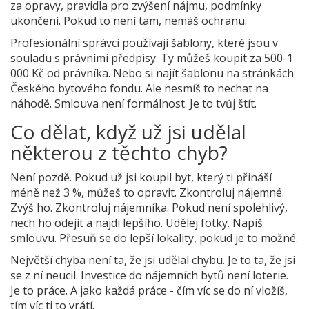
za opravy, pravidla pro zvýšení nájmu, podmínky
ukončení. Pokud to není tam, nemáš ochranu.
Profesionální správci používají šablony, které jsou v
souladu s právními předpisy. Ty můžeš koupit za 500-1
000 Kč od právníka. Nebo si najít šablonu na stránkách
Českého bytového fondu. Ale nesmíš to nechat na
náhodě. Smlouva není formálnost. Je to tvůj štít.
Co dělat, když už jsi udělal
některou z těchto chyb?
Není pozdě. Pokud už jsi koupil byt, který ti přináší
méně než 3 %, můžeš to opravit. Zkontroluj nájemné.
Zvýš ho. Zkontroluj nájemníka. Pokud není spolehlivý,
nech ho odejít a najdi lepšího. Udělej fotky. Napiš
smlouvu. Přesuň se do lepší lokality, pokud je to možné.
Největší chyba není ta, že jsi udělal chybu. Je to ta, že jsi
se z ní neucil. Investice do nájemních bytů není loterie.
Je to práce. A jako každá práce - čím víc se do ní vložíš,
tím víc ti to vrátí.