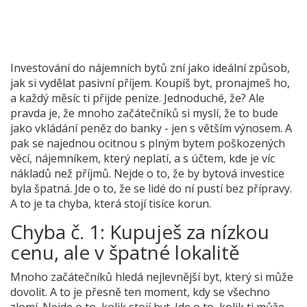
Investování do nájemních bytů zní jako ideální způsob,
jak si vydělat pasivní příjem. Koupíš byt, pronajmeš ho,
a každý měsíc ti přijde peníze. Jednoduché, že? Ale
pravda je, že mnoho začátečníků si myslí, že to bude
jako vkládání peněz do banky - jen s větším výnosem. A
pak se najednou ocitnou s plným bytem poškozených
věcí, nájemníkem, který neplatí, a s účtem, kde je víc
nákladů než příjmů. Nejde o to, že by bytová investice
byla špatná. Jde o to, že se lidé do ní pustí bez přípravy.
A to je ta chyba, která stojí tisíce korun.
Chyba č. 1: Kupuješ za nízkou
cenu, ale v špatné lokalitě
Mnoho začátečníků hledá nejlevnější byt, který si může
dovolit. A to je přesně ten moment, kdy se všechno
zlomí. Nejde o to, kolik stojí byt. Jde o to, kolik ti může