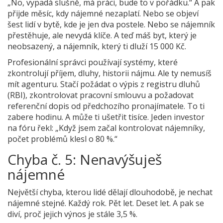
„No, vypadá slušně, má práci, bude to v pořádku.“ A pak
přijde měsíc, kdy nájemné nezaplatí. Nebo se objeví
šest lidí v bytě, kde je jen dva postele. Nebo se nájemník
přestěhuje, ale nevydá klíče. A teď máš byt, který je
neobsazený, a nájemník, který ti dluží 15 000 Kč.
Profesionální správci používají systémy, které
zkontrolují příjem, dluhy, historii nájmu. Ale ty nemusíš
mít agenturu. Stačí požádat o výpis z registru dluhů
(RBI), zkontrolovat pracovní smlouvu a požadovat
referenční dopis od předchozího pronajímatele. To ti
zabere hodinu. A může ti ušetřit tisíce. Jeden investor
na fóru řekl: „Když jsem začal kontrolovat nájemníky,
počet problémů klesl o 80 %.“
Chyba č. 5: Nenavýšuješ
nájemné
Největší chyba, kterou lidé dělají dlouhodobě, je nechat
nájemné stejné. Každý rok. Pět let. Deset let. A pak se
diví, proč jejich výnos je stále 3,5 %.