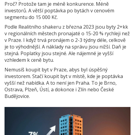
Proč? Protože tam je méně konkurence. Méně
investorů. A větší poptávka po bytách v cenovém
segmentu do 15 000 Kč.
Podle Realitního shakeru z března 2023 jsou byty 2+kk
v regionálních městech pronajaté o 15-20 % rychleji než
v Praze. I když trvá pronájem o 2-3 týdny déle, celkově
je to výhodnější. A náklady na správu jsou nižší. Daň je
stejná. Poplatky jsou stejné. Ale nájemné je vyšší
vzhledem k ceně bytu.
Nemusíš koupit byt v Praze, abys byl úspěšný
investorem. Stačí koupit byt v místě, kde je poptávka
vyšší než nabídka. A to není jen Praha. To je Brno,
Ostrava, Plzeň, Ústí, a dokonce i Zlín nebo České
Budějovice.