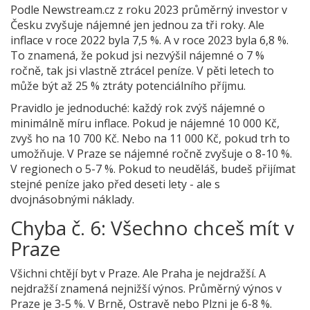
Podle Newstream.cz z roku 2023 průměrný investor v
Česku zvyšuje nájemné jen jednou za tři roky. Ale
inflace v roce 2022 byla 7,5 %. A v roce 2023 byla 6,8 %.
To znamená, že pokud jsi nezvýšil nájemné o 7 %
ročně, tak jsi vlastně ztrácel peníze. V pěti letech to
může být až 25 % ztráty potenciálního příjmu.
Pravidlo je jednoduché: každý rok zvýš nájemné o
minimálně míru inflace. Pokud je nájemné 10 000 Kč,
zvyš ho na 10 700 Kč. Nebo na 11 000 Kč, pokud trh to
umožňuje. V Praze se nájemné ročně zvyšuje o 8-10 %.
V regionech o 5-7 %. Pokud to neuděláš, budeš přijímat
stejné peníze jako před deseti lety - ale s
dvojnásobnými náklady.
Chyba č. 6: Všechno chceš mít v
Praze
Všichni chtějí byt v Praze. Ale Praha je nejdražší. A
nejdražší znamená nejnižší výnos. Průměrný výnos v
Praze je 3-5 %. V Brně, Ostravě nebo Plzni je 6-8 %.