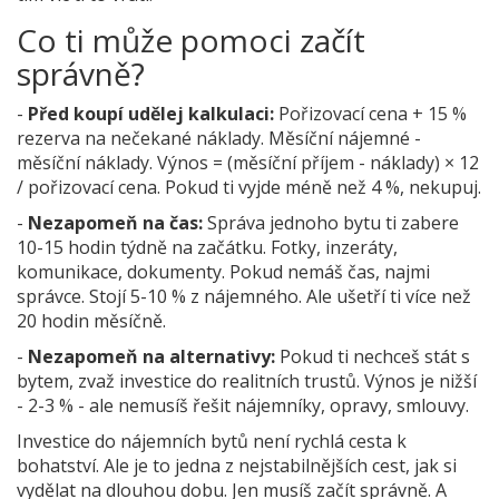
Co ti může pomoci začít
správně?
-
Před koupí udělej kalkulaci:
Pořizovací cena + 15 %
rezerva na nečekané náklady. Měsíční nájemné -
měsíční náklady. Výnos = (měsíční příjem - náklady) × 12
/ pořizovací cena. Pokud ti vyjde méně než 4 %, nekupuj.
-
Nezapomeň na čas:
Správa jednoho bytu ti zabere
10-15 hodin týdně na začátku. Fotky, inzeráty,
komunikace, dokumenty. Pokud nemáš čas, najmi
správce. Stojí 5-10 % z nájemného. Ale ušetří ti více než
20 hodin měsíčně.
-
Nezapomeň na alternativy:
Pokud ti nechceš stát s
bytem, zvaž investice do realitních trustů. Výnos je nižší
- 2-3 % - ale nemusíš řešit nájemníky, opravy, smlouvy.
Investice do nájemních bytů není rychlá cesta k
bohatství. Ale je to jedna z nejstabilnějších cest, jak si
vydělat na dlouhou dobu. Jen musíš začít správně. A