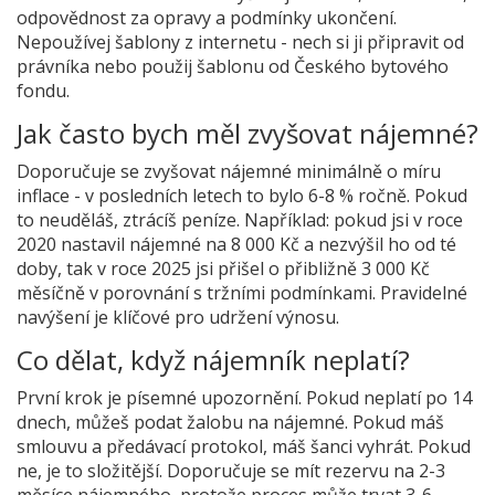
odpovědnost za opravy a podmínky ukončení.
Nepoužívej šablony z internetu - nech si ji připravit od
právníka nebo použij šablonu od Českého bytového
fondu.
Jak často bych měl zvyšovat nájemné?
Doporučuje se zvyšovat nájemné minimálně o míru
inflace - v posledních letech to bylo 6-8 % ročně. Pokud
to neuděláš, ztrácíš peníze. Například: pokud jsi v roce
2020 nastavil nájemné na 8 000 Kč a nezvýšil ho od té
doby, tak v roce 2025 jsi přišel o přibližně 3 000 Kč
měsíčně v porovnání s tržními podmínkami. Pravidelné
navýšení je klíčové pro udržení výnosu.
Co dělat, když nájemník neplatí?
První krok je písemné upozornění. Pokud neplatí po 14
dnech, můžeš podat žalobu na nájemné. Pokud máš
smlouvu a předávací protokol, máš šanci vyhrát. Pokud
ne, je to složitější. Doporučuje se mít rezervu na 2-3