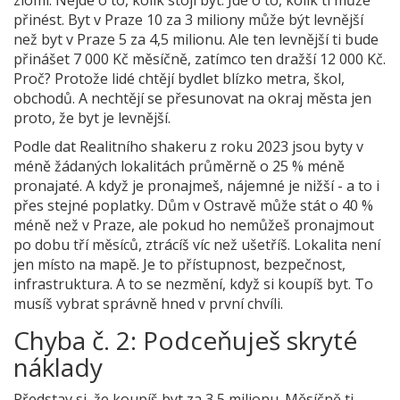
přinést. Byt v Praze 10 za 3 miliony může být levnější
než byt v Praze 5 za 4,5 milionu. Ale ten levnější ti bude
přinášet 7 000 Kč měsíčně, zatímco ten dražší 12 000 Kč.
Proč? Protože lidé chtějí bydlet blízko metra, škol,
obchodů. A nechtějí se přesunovat na okraj města jen
proto, že byt je levnější.
Podle dat Realitního shakeru z roku 2023 jsou byty v
méně žádaných lokalitách průměrně o 25 % méně
pronajaté. A když je pronajmeš, nájemné je nižší - a to i
přes stejné poplatky. Dům v Ostravě může stát o 40 %
méně než v Praze, ale pokud ho nemůžeš pronajmout
po dobu tří měsíců, ztrácíš víc než ušetříš. Lokalita není
jen místo na mapě. Je to přístupnost, bezpečnost,
infrastruktura. A to se nezmění, když si koupíš byt. To
musíš vybrat správně hned v první chvíli.
Chyba č. 2: Podceňuješ skryté
náklady
Představ si, že koupíš byt za 3,5 milionu. Měsíčně ti