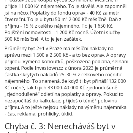
přijde 11 000 Kč nájemného. To je skvělé. Ale zapomněl
jsi na něco. Poplatky do fondu oprav - 40 Kč za metr
čtvereční. To je u bytu 50 m² 2 000 Kč měsíčně. Daň z
příjmu - 15 % z celého nájemného. To je 1 650 Kč.
Pojištění nemovitosti - 1 200 Kč ročně. Účetní služby -
500 Kč měsíčně. A to je jen začátek.
Průměrný byt 2+1 v Praze má měsíční náklady na
správu mezi 1 500 a 2 500 Kč - a to bez oprav. A opravy
přijdou. Výměna kohoutků, poškozená podlaha, selhání
topení. Podle Investown.cz z února 2023 je průměrná
částka skrytých nákladů 25-30 % z celkového ročního
nájemného. To znamená, že když ti byt přináší 132 000
Kč ročně, tak ti jich 33 000-40 000 Kč zjednodušeně
„zjednodušeně“ odletí na poplatky a opravy. Pokud to
nezapočítáš do kalkulace, přijdeš o téměř polovinu
příjmu. A to ještě nejsou náklady na výměnu nájemníka
- čas, reklama, prohlídky, úklid.
Chyba č. 3: Nenecháváš byt v