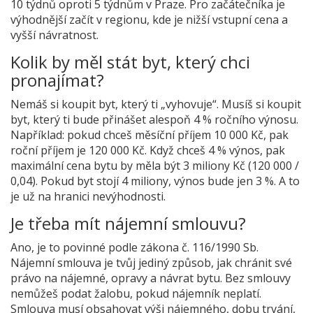
10 týdnů oproti 5 týdnům v Praze. Pro začátečníka je
výhodnější začít v regionu, kde je nižší vstupní cena a
vyšší návratnost.
Kolik by měl stát byt, který chci
pronajímat?
Nemáš si koupit byt, který ti „vyhovuje“. Musíš si koupit
byt, který ti bude přinášet alespoň 4 % ročního výnosu.
Například: pokud chceš měsíční příjem 10 000 Kč, pak
roční příjem je 120 000 Kč. Když chceš 4 % výnos, pak
maximální cena bytu by měla být 3 miliony Kč (120 000 /
0,04). Pokud byt stojí 4 miliony, výnos bude jen 3 %. A to
je už na hranici nevýhodnosti.
Je třeba mít nájemní smlouvu?
Ano, je to povinné podle zákona č. 116/1990 Sb.
Nájemní smlouva je tvůj jediný způsob, jak chránit své
právo na nájemné, opravy a návrat bytu. Bez smlouvy
nemůžeš podat žalobu, pokud nájemník neplatí.
Smlouva musí obsahovat výši nájemného, dobu trvání,