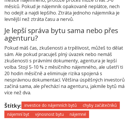
měsíce nájemného, protože proces může trvat 3-6
měsíců. Pokud je nájemník opakovaně neplátce, nech
ho odejít a najdi lepšího. Ztráta jednoho nájemníka je
levnější než ztráta času a nervů.
Je lepší správa bytu sama nebo přes
agenturu?
Pokud máš čas, zkušenosti a trpělivost, můžeš to dělat
sám. Ale pokud pracuješ plný úvazek nebo nemáš
zkušenosti s právními dokumenty, agentura je lepší
volba. Stojí 5-10 % z měsíčního nájemného, ale ušetří ti
20 hodin měsíčně a eliminuje rizika spojená s
nesprávnou dokumentací. Většina úspěšných investorů
začíná sama, ale přechází na agenturu, jakmile bytů má
více než dva.
Štítky:
investice do nájemních bytů
chyby začátečníků
nájemní byt
výnosnost bytu
nájemné