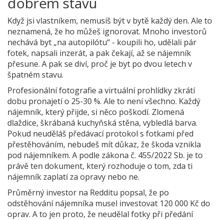
dobrém stavu
Když jsi vlastníkem, nemusíš být v bytě každý den. Ale to
neznamená, že ho můžeš ignorovat. Mnoho investorů
nechává byt „na autopilótu“ - koupili ho, udělali pár
fotek, napsali inzerát, a pak čekají, až se nájemník
přesune. A pak se diví, proč je byt po dvou letech v
špatném stavu.
Profesionální fotografie a virtuální prohlídky zkrátí
dobu pronajetí o 25-30 %. Ale to není všechno. Každý
nájemník, který přijde, si něco poškodí. Zlomená
dlaždice, škrábaná kuchyňská stěna, vybledlá barva.
Pokud neuděláš předávací protokol s fotkami před
přestěhováním, nebudeš mít důkaz, že škoda vznikla
pod nájemníkem. A podle zákona č. 455/2022 Sb. je to
právě ten dokument, který rozhoduje o tom, zda ti
nájemník zaplatí za opravy nebo ne.
Průměrný investor na Redditu popsal, že po
odstěhování nájemníka musel investovat 120 000 Kč do
oprav. A to jen proto, že neudělal fotky při předání