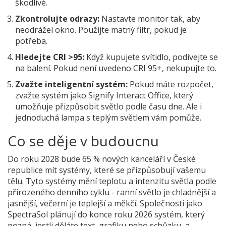
škodlivé.
Zkontrolujte odrazy:
Nastavte monitor tak, aby
neodrážel okno. Použijte matný filtr, pokud je
potřeba.
Hledejte CRI >95:
Když kupujete svítidlo, podívejte se
na balení. Pokud není uvedeno CRI 95+, nekupujte to.
Zvažte inteligentní systém:
Pokud máte rozpočet,
zvažte systém jako Signify Interact Office, který
umožňuje přizpůsobit světlo podle času dne. Ale i
jednoduchá lampa s teplým světlem vám pomůže.
Co se děje v budoucnu
Do roku 2028 bude 65 % nových kanceláří v České
republice mít systémy, které se přizpůsobují vašemu
tělu. Tyto systémy mění teplotu a intenzitu světla podle
přirozeného denního cyklu - ranní světlo je chladnější a
jasnější, večerní je teplejší a měkčí. Společnosti jako
SpectraSol plánují do konce roku 2026 systém, který
pozná, jestli děláte text, grafiku nebo schůzku, a