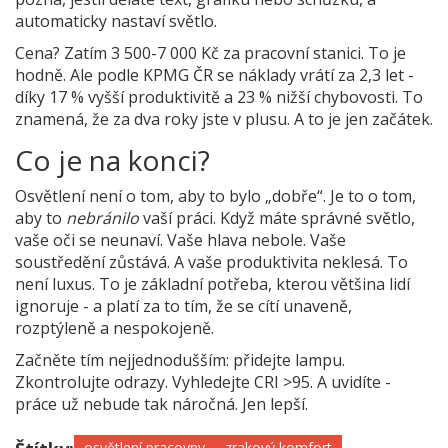
automaticky nastaví světlo.
Cena? Zatím 3 500-7 000 Kč za pracovní stanici. To je
hodně. Ale podle KPMG ČR se náklady vrátí za 2,3 let -
díky 17 % vyšší produktivitě a 23 % nižší chybovosti. To
znamená, že za dva roky jste v plusu. A to je jen začátek.
Co je na konci?
Osvětlení není o tom, aby to bylo „dobře“. Je to o tom,
aby to
nebránilo
vaší práci. Když máte správné světlo,
vaše oči se neunaví. Vaše hlava nebole. Vaše
soustředění zůstává. A vaše produktivita neklesá. To
není luxus. To je základní potřeba, kterou většina lidí
ignoruje - a platí za to tím, že se cítí unaveně,
rozptýleně a nespokojeně.
Začněte tím nejjednodušším: přidejte lampu.
Zkontrolujte odrazy. Vyhledejte CRI >95. A uvidíte -
práce už nebude tak náročná. Jen lepší.
osvětlení pracovny
zrakový komfort