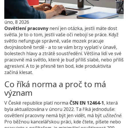
úno, 8 2026
Osvětlení pracovny
není jen otázka, jestli máte dost
světla. Je to o tom, jestli vaše oči nebojí se práce. Když
světlo nefunguje správně, vaše mozek pracuje
dvojnásobně tvrdě - a to se vám brzy vyplatí v únavě,
bolestech hlavy a ztrátě soustředění. Většina lidí ve své
pracovně má světlo, které je buď příliš slabé, nebo příliš
agresivní. A to je přesně ten bod, kde produktivita
začíná klesat.
Co říká norma a proč to má
význam
V České republice platí norma
ČSN EN 12464-1
, která
byla aktualizována v únoru 2022. Ta říká jednoduše:
osvětlení pracovny nemá být jen vidět, má být
užitečné
.
Pro běžnou kancelářskou práci, kde čtete, píšete nebo
pracujete s počítačem, je minimální osvětlenost 200