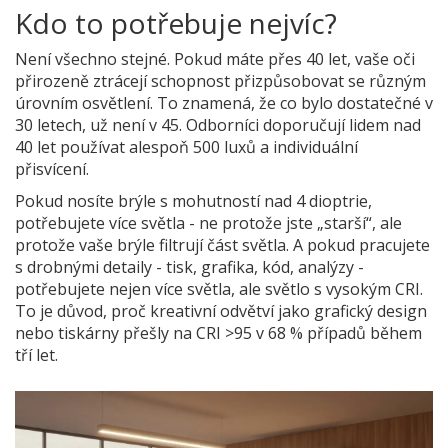
Kdo to potřebuje nejvíc?
Není všechno stejné. Pokud máte přes 40 let, vaše oči
přirozeně ztrácejí schopnost přizpůsobovat se různým
úrovním osvětlení. To znamená, že co bylo dostatečné v
30 letech, už není v 45. Odborníci doporučují lidem nad
40 let používat alespoň 500 luxů a individuální
přisvícení.
Pokud nosíte brýle s mohutností nad 4 dioptrie,
potřebujete více světla - ne protože jste „starší“, ale
protože vaše brýle filtrují část světla. A pokud pracujete
s drobnými detaily - tisk, grafika, kód, analýzy -
potřebujete nejen více světla, ale světlo s vysokým CRI.
To je důvod, proč kreativní odvětví jako grafický design
nebo tiskárny přešly na CRI >95 v 68 % případů během
tří let.