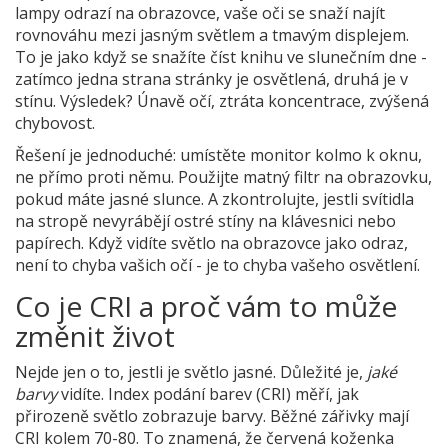
lampy odrazí na obrazovce, vaše oči se snaží najít
rovnováhu mezi jasným světlem a tmavým displejem.
To je jako když se snažíte číst knihu ve slunečním dne -
zatímco jedna strana stránky je osvětlená, druhá je v
stínu. Výsledek? Únavě očí, ztráta koncentrace, zvýšená
chybovost.
Řešení je jednoduché: umístěte monitor kolmo k oknu,
ne přímo proti němu. Použijte matný filtr na obrazovku,
pokud máte jasné slunce. A zkontrolujte, jestli svítidla
na stropě nevyrábějí ostré stíny na klávesnici nebo
papírech. Když vidíte světlo na obrazovce jako odraz,
není to chyba vašich očí - je to chyba vašeho osvětlení.
Co je CRI a proč vám to může
změnit život
Nejde jen o to, jestli je světlo jasné. Důležité je,
jaké
barvy
vidíte. Index podání barev (CRI) měří, jak
přirozeně světlo zobrazuje barvy. Běžné zářivky mají
CRI kolem 70-80. To znamená, že červená koženka