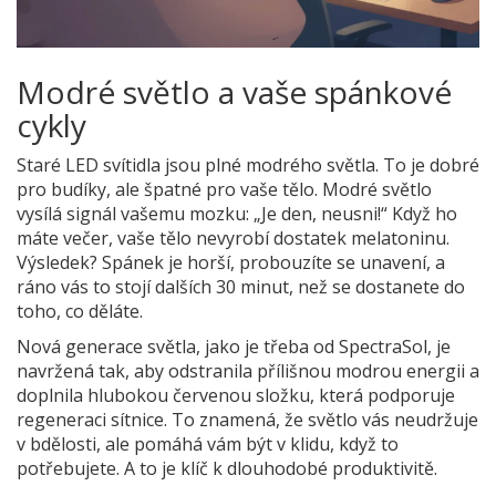
Modré světlo a vaše spánkové
cykly
Staré LED svítidla jsou plné modrého světla. To je dobré
pro budíky, ale špatné pro vaše tělo. Modré světlo
vysílá signál vašemu mozku: „Je den, neusni!“ Když ho
máte večer, vaše tělo nevyrobí dostatek melatoninu.
Výsledek? Spánek je horší, probouzíte se unavení, a
ráno vás to stojí dalších 30 minut, než se dostanete do
toho, co děláte.
Nová generace světla, jako je třeba od SpectraSol, je
navržená tak, aby odstranila přílišnou modrou energii a
doplnila hlubokou červenou složku, která podporuje
regeneraci sítnice. To znamená, že světlo vás neudržuje
v bdělosti, ale pomáhá vám být v klidu, když to
potřebujete. A to je klíč k dlouhodobé produktivitě.