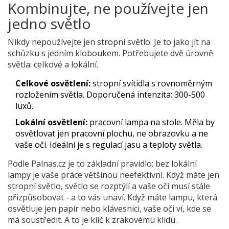
Kombinujte, ne používejte jen
jedno světlo
Nikdy nepoužívejte jen stropní světlo. Je to jako jít na
schůzku s jedním kloboukem. Potřebujete dvě úrovně
světla: celkové a lokální.
Celkové osvětlení:
stropní svítidla s rovnoměrným
rozložením světla. Doporučená intenzita: 300-500
luxů.
Lokální osvětlení:
pracovní lampa na stole. Měla by
osvětlovat jen pracovní plochu, ne obrazovku a ne
vaše oči. Ideální je s regulací jasu a teploty světla.
Podle Palnas.cz je to základní pravidlo: bez lokální
lampy je vaše práce většinou neefektivní. Když máte jen
stropní světlo, světlo se rozptýlí a vaše oči musí stále
přizpůsobovat - a to vás unaví. Když máte lampu, která
osvětluje jen papír nebo klávesnici, vaše oči ví, kde se
má soustředit. A to je klíč k zrakovému klidu.