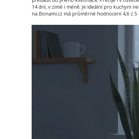
přesadit do jiného květináče. Přežije i v osvětl
14 dní, v zimě i méně. Je ideální pro kuchyni n
na Bonami.cz má průměrné hodnocení 4,6 z 5 -