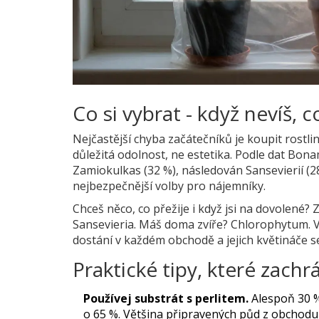
Co si vybrat - když nevíš, 
Nejčastější chyba začátečníků je koupit rostlin
důležitá odolnost, ne estetika. Podle dat Bona
Zamiokulkas (32 %), následován Sansevierií (2
nejbezpečnější volby pro nájemníky.
Chceš něco, co přežije i když jsi na dovolené? 
Sansevieria. Máš doma zvíře? Chlorophytum. Vše
dostání v každém obchodě a jejich květináče s
Praktické tipy, které zachrá
Používej substrát s perlitem.
Alespoň 30 % 
o 65 %. Většina připravených půd z obchodu už