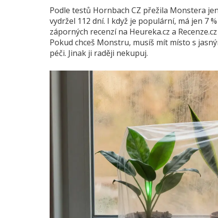
Podle testů Hornbach CZ přežila Monstera jen 
vydržel 112 dní. I když je populární, má jen 7
záporných recenzí na Heureka.cz a Recenze.cz pí
Pokud chceš Monstru, musíš mít místo s jasný
péči. Jinak ji raději nekupuj.