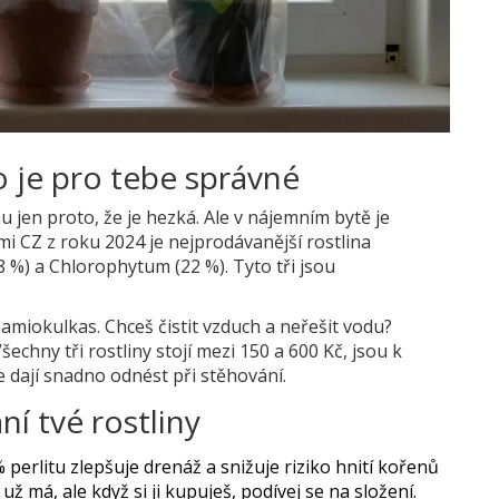
co je pro tebe správné
u jen proto, že je hezká. Ale v nájemním bytě je
mi CZ z roku 2024 je nejprodávanější rostlina
8 %) a Chlorophytum (22 %). Tyto tři jsou
Zamiokulkas. Chceš čistit vzduch a neřešit vodu?
chny tři rostliny stojí mezi 150 a 600 Kč, jsou k
e dají snadno odnést při stěhování.
ní tvé rostliny
perlitu zlepšuje drenáž a snižuje riziko hnití kořenů
 má, ale když si ji kupuješ, podívej se na složení.