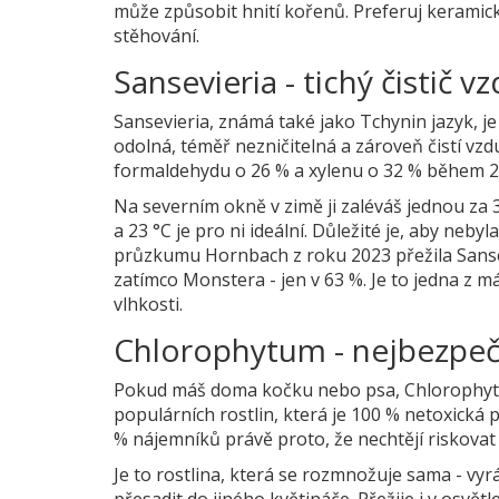
může způsobit hnití kořenů. Preferuj keramický
stěhování.
Sansevieria - tichý čistič 
Sansevieria, známá také jako Tchynin jazyk, je
odolná, téměř nezničitelná a zároveň čistí vzd
formaldehydu o 26 % a xylenu o 32 % během 24
Na severním okně v zimě ji zaléváš jednou za 3-
a 23 °C je pro ni ideální. Důležité je, aby neby
průzkumu Hornbach z roku 2023 přežila Sansev
zatímco Monstera - jen v 63 %. Je to jedna z m
vlhkosti.
Chlorophytum - nejbezpečn
Pokud máš doma kočku nebo psa, Chlorophytum (
populárních rostlin, která je 100 % netoxická pr
% nájemníků právě proto, že nechtějí riskovat
Je to rostlina, která se rozmnožuje sama - vyr