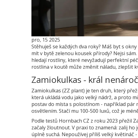
pro, 15 2025
Stěhuješ se každých dva roky? Máš byt s okny n
mít v bytě zelenou kousek přírody? Nejsi sám. 
hledají rostliny, které nevyžadují perfektní péč
rostlina v koutě může změnit náladu, zlepšit kv
Zamiokulkas - král nenároč
Zamiokulkas (ZZ plant) je ten druh, který přež
která ukládá vodu jako velký nádrž, a proto mů
postav do místa s polostínom - například pár
osvětlením. Stačí mu 100-500 luxů, což je mén
Podle testů Hornbach CZ z roku 2023 přežil Za
začaly žloutnout. V praxi to znamená: zalij ho 
úplně suchá. Nepoužívej příliš velký květináč -