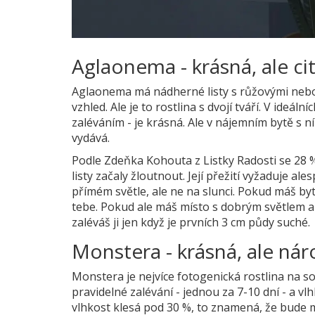
Aglaonema - krásná, ale cit
Aglaonema má nádherné listy s růžovými nebo 
vzhled. Ale je to rostlina s dvojí tváří. V ideá
zaléváním - je krásná. Ale v nájemním bytě s 
vydává.
Podle Zdeňka Kohouta z Listky Radosti se 28 
listy začaly žloutnout. Její přežití vyžaduje al
přímém světle, ale ne na slunci. Pokud máš by
tebe. Pokud ale máš místo s dobrým světlem a
zaléváš ji jen když je prvních 3 cm půdy suché.
Monstera - krásná, ale ná
Monstera je nejvíce fotogenická rostlina na soc
pravidelné zalévání - jednou za 7-10 dní - a v
vlhkost klesá pod 30 %, to znamená, že bude m