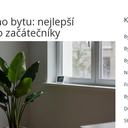
o bytu: nejlepší
K
 začátečníky
B
B
B
N
F
B
D
S