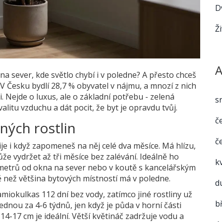
D
Ž
A
a sever, kde světlo chybí i v poledne? A přesto chceš
V Česku bydlí 28,7 % obyvatel v nájmu, a mnozí z nich
i. Nejde o luxus, ale o základní potřebu - zelená
s
alitu vzduchu a dát pocit, že byt je opravdu tvůj.
č
ných rostlin
č
ije i když zapomeneš na něj celé dva měsíce. Má hlízu,
že vydržet až tři měsíce bez zalévání. Ideálně ho
k
 metrů od okna na sever nebo v koutě s kancelářským
ě než většina bytových místností má v poledne.
d
miokulkas 112 dní bez vody, zatímco jiné rostliny už
b
jednou za 4-6 týdnů, jen když je půda v horní části
 14-17 cm je ideální. Větší květináč zadržuje vodu a