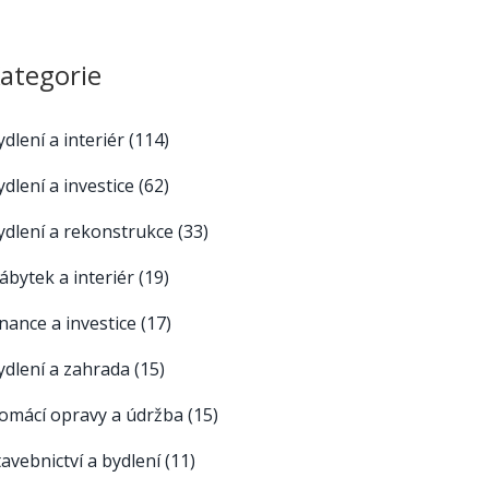
ategorie
ydlení a interiér
(114)
ydlení a investice
(62)
ydlení a rekonstrukce
(33)
ábytek a interiér
(19)
inance a investice
(17)
ydlení a zahrada
(15)
omácí opravy a údržba
(15)
tavebnictví a bydlení
(11)