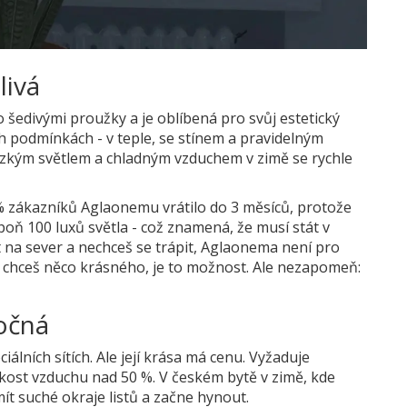
livá
šedivými proužky a je oblíbená pro svůj estetický
lních podmínkách - v teple, se stínem a pravidelným
nízkým světlem a chladným vzduchem v zimě se rychle
% zákazníků Aglaonemu vrátilo do 3 měsíců, protože
espoň 100 luxů světla - což znamená, že musí stát v
t na sever a nechceš se trápit, Aglaonema není pro
 chceš něco krásného, je to možnost. Ale nezapomeň:
ročná
iálních sítích. Ale její krása má cenu. Vyžaduje
lhkost vzduchu nad 50 %. V českém bytě v zimě, kde
ít suché okraje listů a začne hynout.