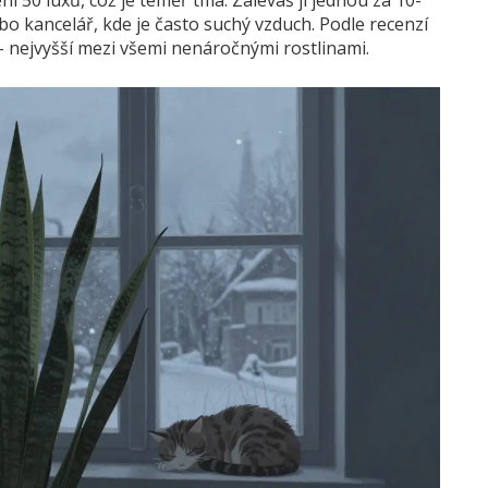
ení 50 luxů, což je téměř tma. Zaléváš ji jednou za 10-
ebo kancelář, kde je často suchý vzduch. Podle recenzí
 nejvyšší mezi všemi nenáročnými rostlinami.