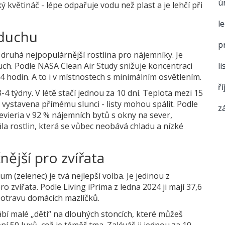
ú
 květináč - lépe odpařuje vodu než plast a je lehčí při
l
vzduchu
p
 druhá nejpopulárnější rostlina pro nájemníky. Je
uch. Podle NASA Clean Air Study snižuje koncentraci
l
 hodin. A to i v místnostech s minimálním osvětlením.
ř
4 týdny. V létě stačí jednou za 10 dní. Teplota mezi 15
la vystavena přímému slunci - listy mohou spálit. Podle
z
ieria v 92 % nájemních bytů s okny na sever,
ála rostlin, která se vůbec neobává chladu a nízké
ější pro zvířata
zelenec) je tvá nejlepší volba. Je jedinou z
o zvířata. Podle Living iPrima z ledna 2024 ji mají 37,6
 otravu domácích mazlíčků.
ábí malé „děti“ na dlouhých stoncích, které můžeš