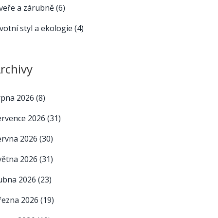
veře a zárubně
(6)
ivotní styl a ekologie
(4)
rchivy
rpna 2026
(8)
ervence 2026
(31)
ervna 2026
(30)
větna 2026
(31)
ubna 2026
(23)
řezna 2026
(19)