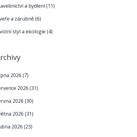
tavebnictví a bydlení
(11)
veře a zárubně
(6)
ivotní styl a ekologie
(4)
rchivy
rpna 2026
(7)
ervence 2026
(31)
ervna 2026
(30)
větna 2026
(31)
ubna 2026
(23)