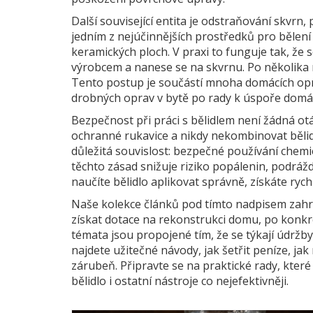
Další související entita je
odstraňování skvrn
,
jedním z nejúčinnějších prostředků pro bělení b
keramických ploch. V praxi to funguje tak, ž
výrobcem a nanese se na skvrnu. Po několika 
Tento postup je součástí mnoha domácích opr
drobných oprav v bytě po rady k úspoře domác
Bezpečnost při práci s bělidlem není žádná ot
ochranné rukavice a nikdy nekombinovat bělidl
důležitá souvislost:
bezpečné používání chemi
těchto zásad snižuje riziko popálenin, podráž
naučíte bělidlo aplikovat správně, získáte ryc
Naše kolekce článků pod tímto nadpisem zahr
získat dotace na rekonstrukci domu, po konkré
témata jsou propojené tím, že se týkají údržb
najdete užitečné návody, jak šetřit peníze, jak
zárubeň. Připravte se na praktické rady, kte
bělidlo i ostatní nástroje co nejefektivněji.