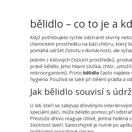
bělidlo – co to je a k
Když potřebujete rychle odstranit skvrny neb
chemickém prostředku na bázi chlóru, který běl
pomáhá udržet čistotu v domácnosti, ale vyža
Jedním z klíčových
čisticích prostředků
,
produk
právě bělidlo. Jeho hlavní složka, chlór, umož
mikroorganismů. Proto
bělidlo
často najdete 
hygiena. Používá se také při bělení prádla a od
Jak bělidlo souvisí s údr
U lidí, kteří se zabývají
dřevěnými interiérovým
speciální péči
, může bělidlo pomoci při odstra
Přestože dřevo reaguje citlivě, jemná ředěná 
životnost dveří. Samozřejmě je nutné po aplik
poškození povrchové úpravy.