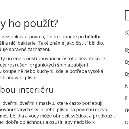
dy ho použít?
K
o dezinfikovat povrch, často sáhnete po
bělidlo
,
í a ničí bakterie
. Také známé jako
čisticí bělidlo
,
duje správné zacházení.
B
ty určené k odstraňování nečistot a dezinfekci
je
B
ňuje rozrušení organických špín a zabíjení
v koupelně nebo kuchyni, kde je potřeba vysoká
B
straňování plísní.
N
žbou interiéru
F
i dveřmi
,
dveřmi z masivu, které často potřebují
ňování starých skvrn nebo plísní na povrchu dřeva.
B
směs bělidla a vody může obnovit světlost a prodloužit
aci dobře opláchnout a osušit, aby nedošlo k
D