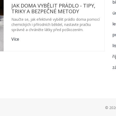
b
JAK DOMA VYBĚLIT PRÁDLO - TIPY,
TRIKY A BEZPEČNÉ METODY
ú
Naučte se, jak efektivně vybělit prádlo doma pomocí
l
chemických i přírodních bělidel, nastavte pračku
správně a chráněte látky před poškozením.
p
Více
l
ř
z
© 2026