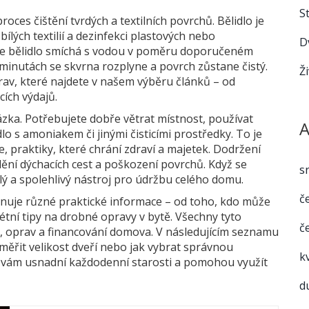
S
proces čištění tvrdých a textilních povrchů
. Bělidlo je
ílých textilií a dezinfekci plastových nebo
D
e se bělidlo smíchá s vodou v poměru doporučeném
minutách se skvrna rozplyne a povrch zůstane čistý.
Ž
av, které najdete v našem výběru článků – od
ích výdajů.
ázka. Potřebujete dobře větrat místnost, používat
A
o s amoniakem či jinými čisticími prostředky. To je
e
,
praktiky, které chrání zdraví a majetek
. Dodržení
dění dýchacích cest a poškození povrchů. Když se
s
hlý a spolehlivý nástroj pro údržbu celého domu.
č
nuje různé praktické informace – od toho, kdo může
tní tipy na drobné opravy v bytě. Všechny tyto
č
y, oprav a financování domova. V následujícím seznamu
 měřit velikost dveří nebo jak vybrat správnou
k
ré vám usnadní každodenní starosti a pomohou využít
d