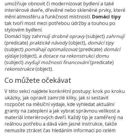
umožňuje obnovit či modernizovat bydlení
a také
interiérové dveře
,
dřevěné nebo skleněné prvky, které
mění atmosféru a funkčnost místností
.
Domácí tipy
tak tvoří most mezi potřebou údržby a touhou po
stylovém bydlení.
Domácí tipy zahrnují
drobné opravy
(subject)
zahrnují
(predicate)
praktické návody
(object),
domácí tipy
(subject)
pomáhají optimalizovat
(predicate)
domácí
výdaje
(object), a
dotace na rekonstrukci domu
(subject)
zvyšují možnosti financování
(predicate)
rekonstrukce
(object).
Co můžete očekávat
V této sekci najdete konkrétní postupy: krok po kroku
ukázky, jak opravit zamrzlé kliky, jak si sestavit
rozpočet na měsíční výdaje, kde vyhledat aktuální
granty na zateplení a jak vybrat správnou velikost a
materiál interiérových dveří. Každý tip je zaměřený na
reálnou potřebu a dává vám jasné instrukce, takže
nemusíte ztrácet čas hledáním informací po celém