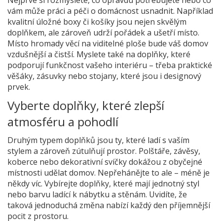
vám může práci a péči o domácnost usnadnit. Například
kvalitní úložné boxy či košíky jsou nejen skvělým
doplňkem, ale zároveň udrží pořádek a ušetří místo.
Místo hromady věcí na viditelné ploše bude váš domov
vzdušnější a čistší. Myslete také na doplňky, které
podporují funkčnost vašeho interiéru – třeba praktické
věšáky, zásuvky nebo stojany, které jsou i designový
prvek.
Vyberte doplňky, které zlepší
atmosféru a pohodlí
Druhým typem doplňků jsou ty, které ladí s vaším
stylem a zároveň zútulňují prostor. Polštáře, závěsy,
koberce nebo dekorativní svíčky dokážou z obyčejné
místnosti udělat domov. Nepřehánějte to ale – méně je
někdy víc. Vybírejte doplňky, které mají jednotný styl
nebo barvu ladící k nábytku a stěnám. Uvidíte, že
taková jednoduchá změna nabízí každý den příjemnější
pocit z prostoru.