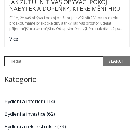
JAK ZÚTULNIT VÁŠ OBÝVACÍ POKOJ:
NÁBYTEK A DOPLŇKY, KTERÉ MĚNÍ HRU
Cítíte, že váš obývací pokoj potřebuje svěží vítr? V tomto článku
prozkoumáme praktické tipy a triky, jak váš prostor udělat
příjemnějším a útulnějším. Od správného výběru nábytku až po
použité dekorace. Inspirujte se trendy a vytvořte si doma místo,
Více
které z vás nenechá chladným.
Kategorie
Bydlení a interiér
(114)
Bydlení a investice
(62)
Bydlení a rekonstrukce
(33)