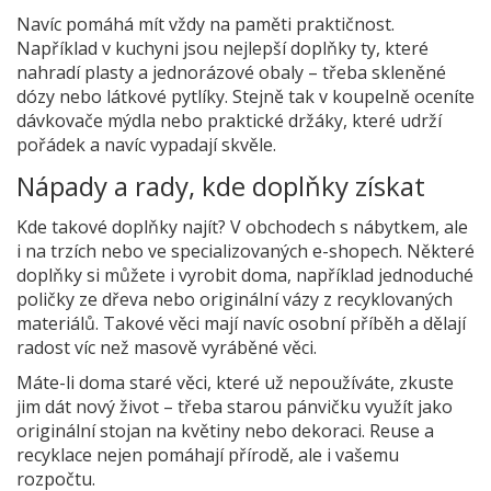
Navíc pomáhá mít vždy na paměti praktičnost.
Například v kuchyni jsou nejlepší doplňky ty, které
nahradí plasty a jednorázové obaly – třeba skleněné
dózy nebo látkové pytlíky. Stejně tak v koupelně oceníte
dávkovače mýdla nebo praktické držáky, které udrží
pořádek a navíc vypadají skvěle.
Nápady a rady, kde doplňky získat
Kde takové doplňky najít? V obchodech s nábytkem, ale
i na trzích nebo ve specializovaných e-shopech. Některé
doplňky si můžete i vyrobit doma, například jednoduché
poličky ze dřeva nebo originální vázy z recyklovaných
materiálů. Takové věci mají navíc osobní příběh a dělají
radost víc než masově vyráběné věci.
Máte-li doma staré věci, které už nepoužíváte, zkuste
jim dát nový život – třeba starou pánvičku využít jako
originální stojan na květiny nebo dekoraci. Reuse a
recyklace nejen pomáhají přírodě, ale i vašemu
rozpočtu.