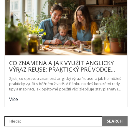
CO ZNAMENÁ A JAK VYUŽÍT ANGLICKÝ
VÝRAZ REUSE: PRAKTICKÝ PRŮVODCE
OPĚTOVNÝM POUŽITÍM
Zjisti, co opravdu znamená anglický výraz 'reuse' a jak ho můžeš
prakticky využít v běžném životě. V článku najdeš konkrétní rady,
tipy a inspiraci, jak opětovné použití věcí zlepšuje stav planety i
tvou peněženku. Čekají tě zajímavé příklady z Česka i světa a
Více
pohled na reuse z různých úhlů. Naučíš se, jak drobné změny
šetří přírodu i energii, často s minimální námahou. Praktické
reuse může být jednodušší (a zábavnější), než si myslíš.