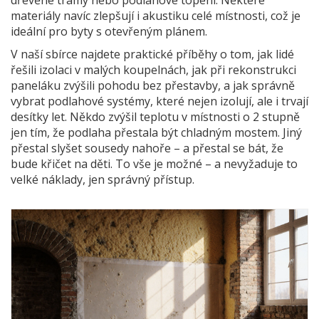
materiály navíc zlepšují i akustiku celé místnosti, což je
ideální pro byty s otevřeným plánem.
V naší sbírce najdete praktické příběhy o tom, jak lidé
řešili izolaci v malých koupelnách, jak při rekonstrukci
paneláku zvýšili pohodu bez přestavby, a jak správně
vybrat podlahové systémy, které nejen izolují, ale i trvají
desítky let. Někdo zvýšil teplotu v místnosti o 2 stupně
jen tím, že podlaha přestala být chladným mostem. Jiný
přestal slyšet sousedy nahoře – a přestal se bát, že
bude křičet na děti. To vše je možné – a nevyžaduje to
velké náklady, jen správný přístup.