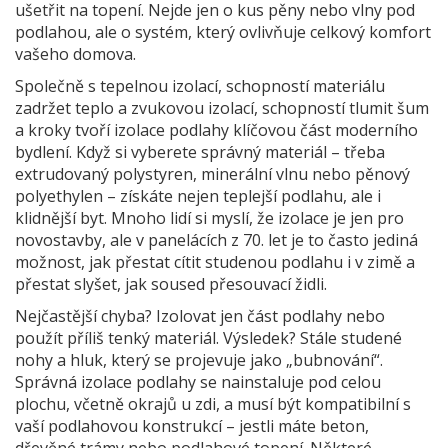
ušetřit na topení. Nejde jen o kus pěny nebo vlny pod
podlahou, ale o systém, který ovlivňuje celkový komfort
vašeho domova.
Společně s
tepelnou izolací
,
schopností materiálu
zadržet teplo
a
zvukovou izolací
,
schopností tlumit šum
a kroky
tvoří izolace podlahy klíčovou část moderního
bydlení. Když si vyberete správný materiál – třeba
extrudovaný polystyren, minerální vlnu nebo pěnový
polyethylen – získáte nejen teplejší podlahu, ale i
klidnější byt. Mnoho lidí si myslí, že izolace je jen pro
novostavby, ale v panelácích z 70. let je to často jediná
možnost, jak přestat cítit studenou podlahu i v zimě a
přestat slyšet, jak soused přesouvací židli.
Nejčastější chyba? Izolovat jen část podlahy nebo
použít příliš tenký materiál. Výsledek? Stále studené
nohy a hluk, který se projevuje jako „bubnování“.
Správná izolace podlahy se nainstaluje pod celou
plochu, včetně okrajů u zdi, a musí být kompatibilní s
vaší podlahovou konstrukcí – jestli máte beton,
dřevěné trámy nebo podlahové topení. Některé