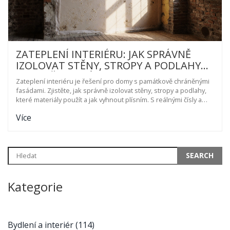
ZATEPLENÍ INTERIÉRU: JAK SPRÁVNĚ
IZOLOVAT STĚNY, STROPY A PODLAHY
BEZ POŠKOZENÍ BUDOVY
Zateplení interiéru je řešení pro domy s památkově chráněnými
fasádami. Zjistěte, jak správně izolovat stěny, stropy a podlahy,
které materiály použít a jak vyhnout plísním. S reálnými čísly a
odbornými doporučeními.
Více
Kategorie
Bydlení a interiér
(114)