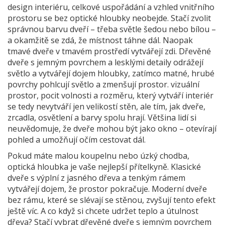
design interiéru
,
celkové uspořádání a vzhled vnitřního
prostoru
se bez optické hloubky neobejde. Stačí zvolit
správnou barvu dveří – třeba světle šedou nebo bílou –
a okamžitě se zdá, že místnost táhne dál. Naopak
tmavé dveře v tmavém prostředí vytvářejí zdi. Dřevěné
dveře s jemným povrchem a lesklými detaily odrážejí
světlo a vytvářejí dojem hloubky, zatímco matné, hrubé
povrchy pohlcují světlo a zmenšují prostor.
vizuální
prostor
,
pocit volnosti a rozměru, který vytváří interiér
se tedy nevytváří jen velikostí stěn, ale tím, jak dveře,
zrcadla, osvětlení a barvy spolu hrají. Většina lidí si
neuvědomuje, že dveře mohou být jako okno – otevírají
pohled a umožňují očím cestovat dál.
Pokud máte malou koupelnu nebo úzký chodba,
optická hloubka je vaše nejlepší přítelkyně. Klasické
dveře s výplní z jasného dřeva a tenkým rámem
vytvářejí dojem, že prostor pokračuje. Moderní dveře
bez rámu, které se slévají se stěnou, zvyšují tento efekt
ještě víc. A co když si chcete udržet teplo a útulnost
dřeva? Stačí vybrat dřevěné dveře s jemným povrchem