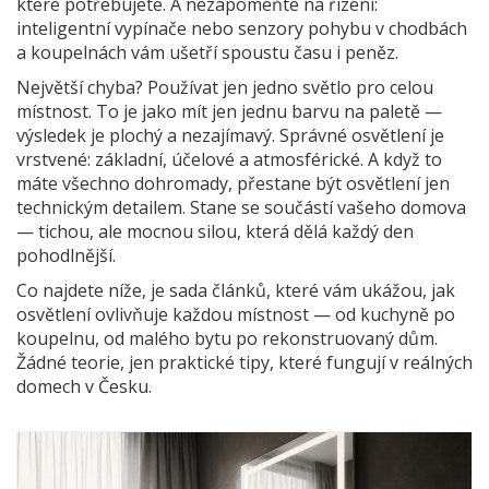
které potřebujete. A nezapomeňte na řízení:
inteligentní vypínače nebo senzory pohybu v chodbách
a koupelnách vám ušetří spoustu času i peněz.
Největší chyba? Používat jen jedno světlo pro celou
místnost. To je jako mít jen jednu barvu na paletě —
výsledek je plochý a nezajímavý. Správné osvětlení je
vrstvené: základní, účelové a atmosférické. A když to
máte všechno dohromady, přestane být osvětlení jen
technickým detailem. Stane se součástí vašeho domova
— tichou, ale mocnou silou, která dělá každý den
pohodlnější.
Co najdete níže, je sada článků, které vám ukážou, jak
osvětlení ovlivňuje každou místnost — od kuchyně po
koupelnu, od malého bytu po rekonstruovaný dům.
Žádné teorie, jen praktické tipy, které fungují v reálných
domech v Česku.