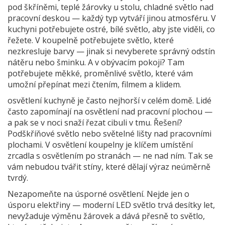
pod škříněmi, teplé žárovky u stolu, chladné světlo nad
pracovní deskou — každý typ vytváří jinou atmosféru. V
kuchyni potřebujete ostré, bílé světlo, aby jste viděli, co
řežete. V koupelně potřebujete světlo, které
nezkresluje barvy — jinak si nevyberete správný odstín
nátěru nebo šminku. A v obývacím pokoji? Tam
potřebujete měkké, proměnlivé světlo, které vám
umožní přepínat mezi čtením, filmem a klidem.
osvětlení kuchyně
je často nejhorší v celém domě. Lidé
často zapomínají na osvětlení nad pracovní plochou —
a pak se v noci snaží řezat cibuli v tmu. Řešení?
Podškříňové světlo nebo světelné lišty nad pracovními
plochami. V
osvětlení koupelny
je klíčem umístění
zrcadla s osvětlením po stranách — ne nad ním. Tak se
vám nebudou tvářit stíny, které dělají výraz neúměrně
tvrdý.
Nezapomeňte na
úsporné osvětlení
. Nejde jen o
úsporu elektřiny — moderní LED světlo trvá desítky let,
nevyžaduje výměnu žárovek a dává přesně to světlo,