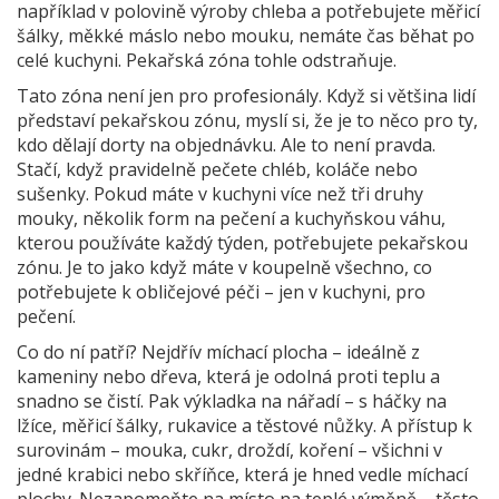
například v polovině výroby chleba a potřebujete měřicí
šálky, měkké máslo nebo mouku, nemáte čas běhat po
celé kuchyni. Pekařská zóna tohle odstraňuje.
Tato zóna není jen pro profesionály. Když si většina lidí
představí pekařskou zónu, myslí si, že je to něco pro ty,
kdo dělají dorty na objednávku. Ale to není pravda.
Stačí, když pravidelně pečete chléb, koláče nebo
sušenky. Pokud máte v kuchyni více než tři druhy
mouky, několik form na pečení a kuchyňskou váhu,
kterou používáte každý týden, potřebujete pekařskou
zónu. Je to jako když máte v koupelně všechno, co
potřebujete k obličejové péči – jen v kuchyni, pro
pečení.
Co do ní patří? Nejdřív
míchací plocha
– ideálně z
kameniny nebo dřeva, která je odolná proti teplu a
snadno se čistí. Pak
výkladka na nářadí
– s háčky na
lžíce, měřicí šálky, rukavice a těstové nůžky. A
přístup k
surovinám
– mouka, cukr, droždí, koření – všichni v
jedné krabici nebo skříňce, která je hned vedle míchací
plochy. Nezapomeňte na místo na teplé výměně – těsto