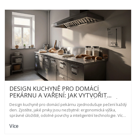
DESIGN KUCHYNĚ PRO DOMÁCÍ
PEKÁRNU A VAŘENÍ: JAK VYTVOŘIT
PROSTOR, KTERÝ ZJEDNODUŠÍ PEČENÍ
Design kuchyně pro domácí pekárnu zjednodušuje pečení každý
KAŽDÝ DEN
den. Zjistěte, jaké prvky jsou nezbytné: ergonomická výška,
správné úložiště, odolné povrchy a inteligentní technologie. Více
času, méně stresu, lepší pečivo.
Více