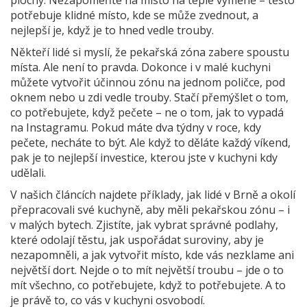
potřebuje klidné místo, kde se může zvednout, a
nejlepší je, když je to hned vedle trouby.
Někteří lidé si myslí, že pekařská zóna zabere spoustu
místa. Ale není to pravda. Dokonce i v malé kuchyni
můžete vytvořit účinnou zónu na jednom poličce, pod
oknem nebo u zdi vedle trouby. Stačí přemýšlet o tom,
co potřebujete, když pečete – ne o tom, jak to vypadá
na Instagramu. Pokud máte dva týdny v roce, kdy
pečete, necháte to být. Ale když to děláte každý víkend,
pak je to nejlepší investice, kterou jste v kuchyni kdy
udělali.
V našich článcích najdete příklady, jak lidé v Brně a okolí
přepracovali své kuchyně, aby měli pekařskou zónu – i
v malých bytech. Zjistíte, jak vybrat správné podlahy,
které odolají těstu, jak uspořádat suroviny, aby je
nezapomněli, a jak vytvořit místo, kde vás nezklame ani
největší dort. Nejde o to mít největší troubu – jde o to
mít všechno, co potřebujete, když to potřebujete. A to
je právě to, co vás v kuchyni osvobodí.