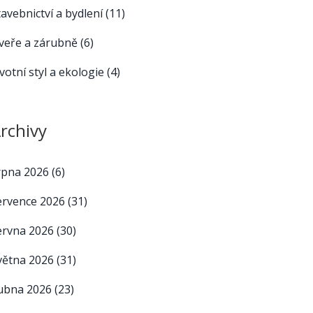
tavebnictví a bydlení
(11)
veře a zárubně
(6)
ivotní styl a ekologie
(4)
rchivy
rpna 2026
(6)
ervence 2026
(31)
ervna 2026
(30)
větna 2026
(31)
ubna 2026
(23)