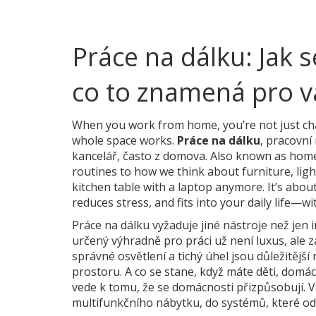
Práce na dálku: Jak 
co to znamená pro 
When you work from home, you’re not just c
whole space works.
Práce na dálku
,
pracovní 
kancelář, často z domova
. Also known as
home
routines to how we think about furniture, ligh
kitchen table with a laptop anymore. It’s abou
reduces stress, and fits into your daily life—w
Práce na dálku vyžaduje jiné nástroje než jen 
určený výhradně pro práci
už není luxus, ale z
správné osvětlení a tichý úhel jsou důležitěj
prostoru. A co se stane, když máte děti, domá
vede k tomu, že se domácnosti přizpůsobují. Víc
multifunkčního nábytku, do systémů, které od