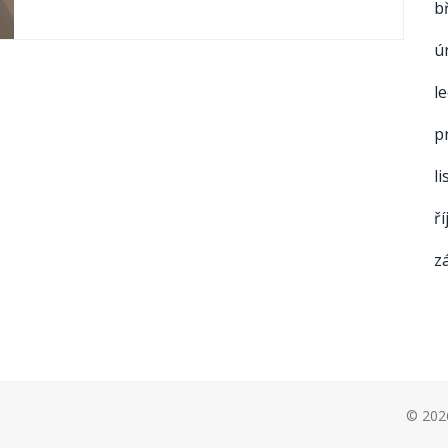
b
ú
l
p
l
ř
z
© 2026