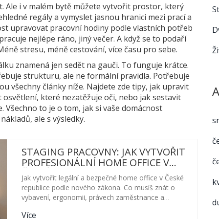
 Ale i v malém bytě můžete vytvořit prostor, který
S
ehledné regály a vymyslet jasnou hranici mezi prací a
t upravovat pracovní hodiny podle vlastních potřeb
D
racuje nejlépe ráno, jiný večer. A když se to podaří
. Méně stresu, méně cestování, více času pro sebe.
Ž
dálku znamená jen sedět na gauči. To funguje krátce.
buje strukturu, ale ne formální pravidla. Potřebuje
ou všechny články níže. Najdete zde tipy, jak upravit
A
osvětlení, které nezatěžuje oči, nebo jak sestavit
ce. Všechno to je o tom, jak si vaše domácnost
ákladů, ale s výsledky.
s
č
STAGING PRACOVNY: JAK VYTVOŘIT
č
PROFESIONÁLNÍ HOME OFFICE V
ČESKÉ REPUBLICE
Jak vytvořit legální a bezpečné home office v České
k
republice podle nového zákona. Co musíš znát o
vybavení, ergonomii, právech zaměstnance a
d
povinnostech zaměstnavatele.
Více