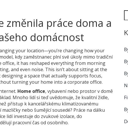
se změnila práce doma a
K
vašeho domácnost
B
hanging your location—you’re changing how your
model, kdy zaměstnanec plní své úkoly mimo tradiční
B
 office
, it has reshaped everything from morning
ting, and even noise.
This isn’t about sitting at the
B
t designing a space that actually supports focus,
ithout turning your home into a corporate office.
N
internet.
Home office
,
vybavení nebo prostor v domě
F
áklad. Mnoho lidí si teď uvědomuje, že kvalitní židle,
ší než přístup k kancelářskému klimatizovanému
B
cí mazlíčky nebo šumějící sousedé? Práce na dálku
e lidí investuje do zvukové izolace, do
D
dělují pracovní čas od osobního.