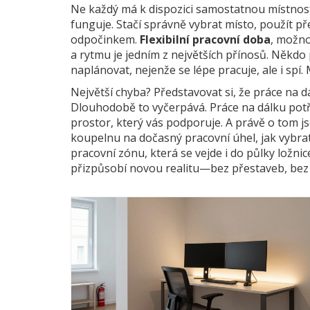
Ne každý má k dispozici samostatnou místnost.
funguje. Stačí správně vybrat místo, použít př
odpočinkem.
Flexibilní pracovní doba
,
možnos
a rytmu
je jedním z největších přínosů. Někdo p
naplánovat, nejenže se lépe pracuje, ale i spí
Největší chyba? Představovat si, že práce na 
Dlouhodobě to vyčerpává. Práce na dálku potře
prostor, který vás podporuje. A právě o tom js
koupelnu na dočasný pracovní úhel, jak vybrat 
pracovní zónu, která se vejde i do půlky ložni
přizpůsobí novou realitu—bez přestaveb, bez n