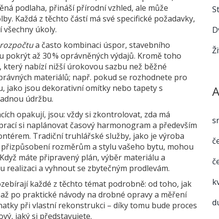
ěná podlaha
,
přináší přírodní vzhled, ale může
S
lby. Každá z těchto částí má své specifické požadavky,
jí všechny úkoly.
D
 rozpočtu
a často kombinaci úspor, stavebního
Ž
 pokrýt až 30 % oprávněných výdajů
. Kromě toho
,
který nabízí nižší úrokovou sazbu než běžné
 správných materiálů; např. pokud se rozhodnete pro
u, jako jsou dekorativní omítky nebo tapety s
A
 snadnou údržbu.
cích opakují, jsou: vždy si zkontrolovat, zda má
s
m prací si naplánovat časový harmonogram a především
érem. Tradiční truhlářské služby, jako je
výroba
č
 přizpůsobení rozměrům a stylu vašeho bytu
, mohou
. Když máte připravený plán, výběr materiálu a
č
u realizaci a vyhnout se zbytečným prodlevám.
k
rozebírají každé z těchto témat podrobně: od toho, jak
ů až po praktické návody na drobné opravy a měření
d
znatky při vlastní rekonstrukci – díky tomu bude proces
ový, jaký si představujete.