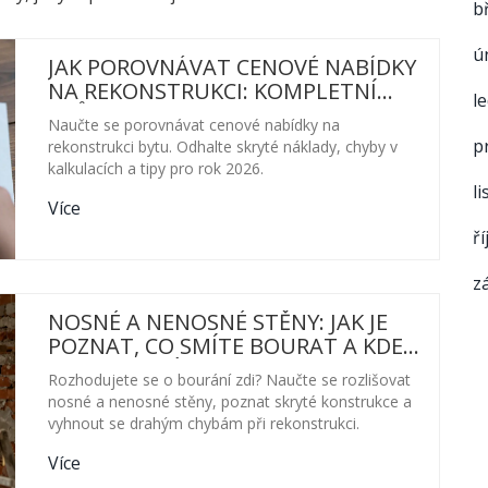
b
ú
JAK POROVNÁVAT CENOVÉ NABÍDKY
NA REKONSTRUKCI: KOMPLETNÍ
l
PRŮVODCE PRO ROK 2026
Naučte se porovnávat cenové nabídky na
p
rekonstrukci bytu. Odhalte skryté náklady, chyby v
kalkulacích a tipy pro rok 2026.
l
Více
ř
z
NOSNÉ A NENOSNÉ STĚNY: JAK JE
POZNAT, CO SMÍTE BOURAT A KDE
JSOU SKRYTÉ RIZIKA
Rozhodujete se o bourání zdi? Naučte se rozlišovat
nosné a nenosné stěny, poznat skryté konstrukce a
vyhnout se drahým chybám při rekonstrukci.
Více