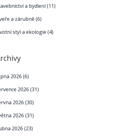
tavebnictví a bydlení
(11)
veře a zárubně
(6)
ivotní styl a ekologie
(4)
rchivy
rpna 2026
(6)
ervence 2026
(31)
ervna 2026
(30)
větna 2026
(31)
ubna 2026
(23)