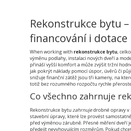
Rekonstrukce bytu – 
financování i dotace
When working with
rekonstrukce bytu
,
celk
výměnu podlahy, instalaci nových dveří a moder
přináší vyšší komfort a může zvýšit tržní hod
jak pokrýt náklady pomocí úspor, úvěrů či půj
snižuje finanční zátěž
jsou tři kameny, na kte
totiž bez rozumného rozpočtu rychle přeroste
Co všechno zahrnuje re
Rekonstrukce bytu
zahrnuje
drobné opravy v 
stavební úpravy, které lze provést samostatn
před výměnou zárubně
. Přesné měření dveří
předejít nevyhovujícím rozměrům. Pokud chce