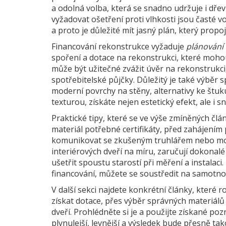
a odolná volba, která se snadno udržuje
i
dřev
vyžadovat ošetření proti vlhkosti
jsou časté vo
a proto je důležité mít jasný plán, který propo
Financování rekonstrukce vyžaduje
plánování
spoření a
dotace na rekonstrukci
,
které mohou
může být užitečné zvážit
úvěr na rekonstrukci
spotřebitelské půjčky
. Důležitý je také výběr
moderní povrchy na stěny
,
alternativy ke štuk
texturou
, získáte nejen estetický efekt, ale i
Praktické tipy, které se ve výše zmíněných člán
materiál potřebné certifikáty, před zahájení
komunikovat se zkušeným truhlářem nebo mont
interiérových dveří na míru
,
zaručují dokonalé
ušetřit spoustu starostí při měření a instalaci
financování, můžete se soustředit na samotno
V další sekci najdete konkrétní články, které 
získat dotace, přes výběr správných materiál
dveří. Prohlédněte si je a použijte získané po
plynulejší, levnější a výsledek bude přesně tak