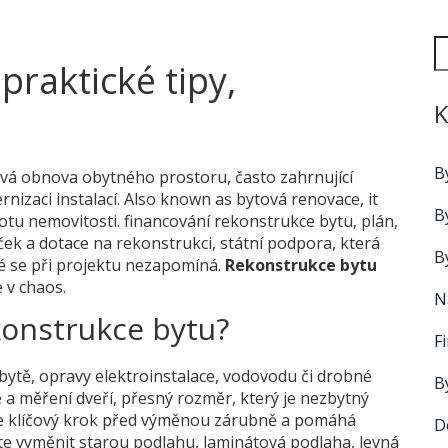
praktické tipy,
K
B
ová obnova obytného prostoru, často zahrnující
nizaci instalací
. Also known as
bytová renovace
, it
B
notu nemovitosti
.
financování rekonstrukce bytu
,
plán,
ček
a
dotace na rekonstrukci
,
státní podpora, která
B
ré se při projektu nezapomíná.
Rekonstrukce bytu
 v chaos.
N
konstrukce bytu?
F
bytě
,
opravy elektroinstalace, vodovodu či drobné
B
ě
a
měření dveří
,
přesný rozměr, který je nezbytný
 je klíčový krok před výměnou zárubně a pomáhá
D
te vyměnit starou podlahu,
laminátová podlaha
,
levná