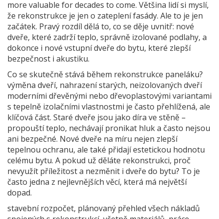
more valuable for decades to come.
Většina lidí si myslí,
že rekonstrukce je jen o zateplení fasády. Ale to je jen
začátek. Pravý rozdíl dělá to, co se děje uvnitř: nové
dveře, které zadrží teplo, správně izolované podlahy, a
dokonce i nové vstupní dveře do bytu, které zlepší
bezpečnost i akustiku.
Co se skutečně stává během rekonstrukce paneláku?
výměna dveří
,
nahrazení starých, neizolovaných dveří
moderními dřevěnými nebo dřevoplastovými variantami
s tepelně izolačními vlastnostmi
je často přehlížená, ale
klíčová část. Staré dveře jsou jako díra ve stěně –
propouští teplo, nechávají pronikat hluk a často nejsou
ani bezpečné. Nové dveře na míru nejen zlepší
tepelnou ochranu, ale také přidají estetickou hodnotu
celému bytu. A pokud už děláte rekonstrukci, proč
nevyužít příležitost a nezměnit i dveře do bytu? To je
často jedna z nejlevnějších věcí, která má největší
dopad.
stavební rozpočet
,
plánovaný přehled všech nákladů
spojených s rekonstrukcí, včetně materiálů, práce,