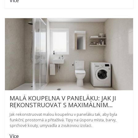
Více
MALÁ KOUPELNA V PANELÁKU: JAK JI
REKONSTRUOVAT S MAXIMÁLNÍM
VÝKONEM A MINIMEM PROSTORU
Jak rekonstruovat malou koupelnu v paneláku tak, aby byla
funkční, prostorná a přitažlivá. Tipy na úsporu místa, barvy,
sprchové kouty, umyvadla a zvukovou izolaci.
Více