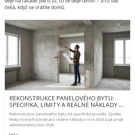
děje na fasádě. Jde o to, co se děje uvnitř – a co vás
čeká, když se vrátíte domů.
REKONSTRUKCE PANELOVÉHO BYTU:
SPECIFIKA, LIMITY A REÁLNÉ NÁKLADY V
ROCE 2026
Rekonstrukce panelového bytu má specifická pravidla. Zjistěte
limity nosných konstrukcí, reálné náklady v roce 2026 a jak projít
administrativou bez chyb.