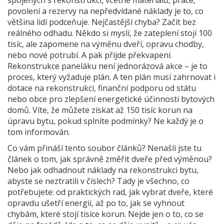
povolení a rezervy na nepředvídané náklady
je to, co
většina lidí podceňuje. Nejčastější chyba? Začít bez
reálného odhadu. Někdo si myslí, že zateplení stojí 100
tisíc, ale zapomene na výměnu dveří, opravu chodby,
nebo nové potrubí. A pak přijde překvapení.
Rekonstrukce paneláku není jednorázová akce – je to
proces, který vyžaduje plán. A ten plán musí zahrnovat i
dotace na rekonstrukci
,
finanční podporu od státu
nebo obce pro zlepšení energetické účinnosti bytových
domů
. Víte, že můžete získat až 150 tisíc korun na
úpravu bytu, pokud splníte podmínky? Ne každý je o
tom informován.
Co vám přináší tento soubor článků? Nenašli jste tu
článek o tom, jak správně změřit dveře před výměnou?
Nebo jak odhadnout náklady na rekonstrukci bytu,
abyste se neztratili v číslech? Tady je všechno, co
potřebujete: od praktických rad, jak vybrat dveře, které
opravdu ušetří energii, až po to, jak se vyhnout
chybám, které stojí tisíce korun. Nejde jen o to, co se