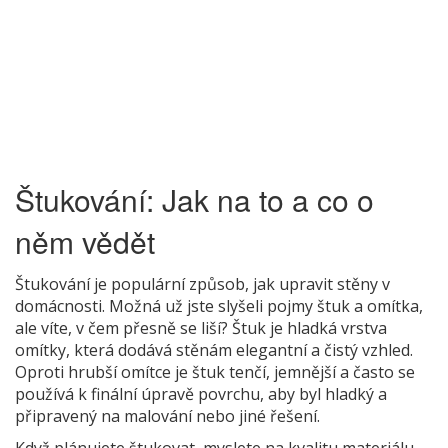
Štukování: Jak na to a co o
něm vědět
Štukování je populární způsob, jak upravit stěny v
domácnosti. Možná už jste slyšeli pojmy štuk a omítka,
ale víte, v čem přesně se liší? Štuk je hladká vrstva
omítky, která dodává stěnám elegantní a čistý vzhled.
Oproti hrubší omítce je štuk tenčí, jemnější a často se
používá k finální úpravě povrchu, aby byl hladký a
připravený na malování nebo jiné řešení.
Když plánujete štukovat, myslete na kvalitu materiálu.