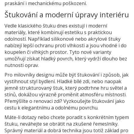
praskání i mechanickému poškození.
Štukování a moderní úpravy interiéru
Vedle klasického štuku dnes existují i moderní
materiály, které kombinují estetiku s praktickou
odolností. Například silikonové nebo akrylové štuky
nabízejí lepší ochranu proti vlhkosti a jsou vhodné i do
koupelen či vlhkých prostor. Tyto nové varianty
umožňují získat hladký povrch, který vydrží dlouho bez
nutnosti oprav.
Pro milovníky designu může být štukování i způsob, jak
vystihnout styl bydlení. Hladké bílé zdi, nebo naopak
jemně strukturovaný štuk, který podtrhne hru světel a
stínů, dokážou výrazně proměnit atmosféru místnosti.
Přemýšlíte o renovaci zdí? Vyzkoušejte štukování jako
cestu k elegantnímu a odolnému povrchu.
Máte-li dotazy nebo chcete poradit s konkrétním typem
štuku, neváhejte se obrátit na zkušené řemeslníky.
Správný materiál a dobrá technika jsou totiž základ pro