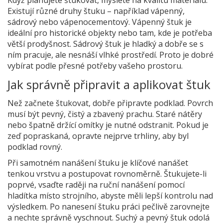
Existují různé druhy štuku – například vápenný,
sádrový nebo vápenocementový. Vápenný štuk je
ideální pro historické objekty nebo tam, kde je potřeba
větší prodyšnost. Sádrový štuk je hladký a dobře se s
ním pracuje, ale nesnáší vlhké prostředí. Proto je dobré
vybírat podle přesné potřeby vašeho prostoru.
Jak správně připravit a aplikovat štuk
Než začnete štukovat, dobře připravte podklad. Povrch
musí být pevný, čistý a zbavený prachu. Staré nátěry
nebo špatně držící omítky je nutné odstranit. Pokud je
zeď popraskaná, opravte nejprve trhliny, aby byl
podklad rovný.
Při samotném nanášení štuku je klíčové nanášet
tenkou vrstvu a postupovat rovnoměrně. Štukujete-li
poprvé, vsaďte raději na ruční nanášení pomocí
hladítka místo strojního, abyste měli lepší kontrolu nad
výsledkem. Po nanesení štuku práci pečlivě zarovnejte
a nechte správně vyschnout. Suchý a pevný štuk odolá