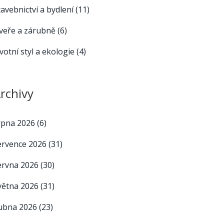
tavebnictví a bydlení
(11)
veře a zárubně
(6)
ivotní styl a ekologie
(4)
rchivy
rpna 2026
(6)
ervence 2026
(31)
ervna 2026
(30)
větna 2026
(31)
ubna 2026
(23)