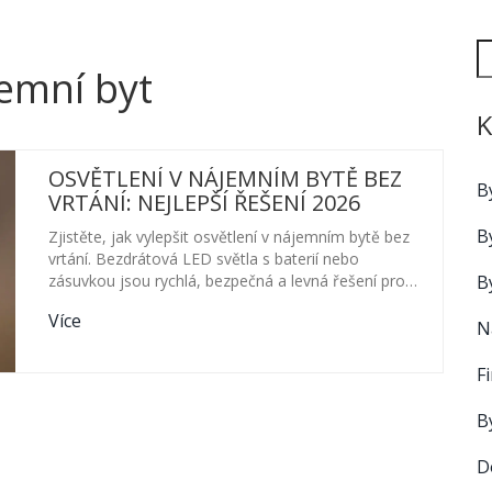
jemní byt
K
OSVĚTLENÍ V NÁJEMNÍM BYTĚ BEZ
B
VRTÁNÍ: NEJLEPŠÍ ŘEŠENÍ 2026
B
Zjistěte, jak vylepšit osvětlení v nájemním bytě bez
vrtání. Bezdrátová LED světla s baterií nebo
B
zásuvkou jsou rychlá, bezpečná a levná řešení pro
nájemníky v roce 2026.
Více
N
F
B
D