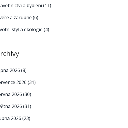
tavebnictví a bydlení
(11)
veře a zárubně
(6)
ivotní styl a ekologie
(4)
rchivy
rpna 2026
(8)
ervence 2026
(31)
ervna 2026
(30)
větna 2026
(31)
ubna 2026
(23)