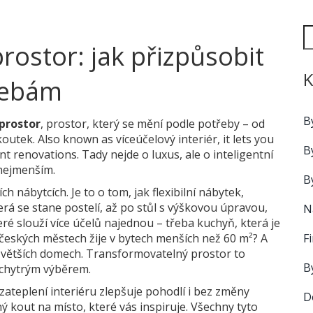
ostor: jak přizpůsobit
K
řebám
B
prostor
,
prostor, který se mění podle potřeby – od
koutek
. Also known as
víceúčelový interiér
, it lets you
B
nt renovations.
Tady nejde o luxus, ale o inteligentní
 nejmenším.
B
h nábytcích. Je to o tom, jak
flexibilní nábytek
,
erá se stane postelí, až po stůl s výškovou úpravou
,
N
ré slouží více účelů najednou – třeba kuchyň, která je
F
í v českých městech žije v bytech menších než 60 m²? A
 ve větších domech. Transformovatelný prostor to
B
 chytrým výběrem.
zateplení interiéru zlepšuje pohodlí i bez změny
D
ný kout na místo, které vás inspiruje. Všechny tyto