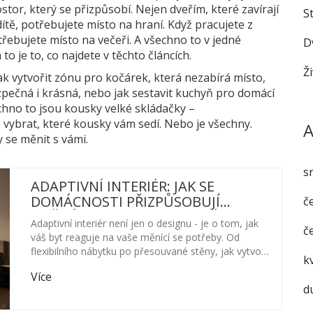
tor, který se přizpůsobí. Nejen dveřím, které zavírají
S
 dítě, potřebujete místo na hraní. Když pracujete z
třebujete místo na večeři. A všechno to v jedné
D
to je to, co najdete v těchto článcích.
Ž
jak vytvořit zónu pro kočárek, která nezabírá místo,
zpečná i krásná, nebo jak sestavit kuchyň pro domácí
hno to jsou kousky velké skládačky –
vybrat, které kousky vám sedí. Nebo je všechny.
A
 se měnit s vámi.
s
ADAPTIVNÍ INTERIÉR: JAK SE
DOMÁCNOSTI PŘIZPŮSOBUJÍ
č
ZMĚNÁM A CO TO ZNAMENÁ PRO
Adaptivní interiér není jen o designu - je o tom, jak
č
VÁŠ BYT
váš byt reaguje na vaše měnící se potřeby. Od
flexibilního nábytku po přesouvané stěny, jak vytvořit
k
prostor, který vás podporuje, a ne omezuje.
Více
d