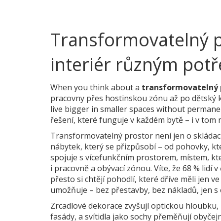
Transformovatelný pr
interiér různým pot
When you think about a
transformovatelný 
pracovny přes hostinskou zónu až po dětský 
live bigger in smaller spaces without permane
řešení, které funguje v každém bytě – i v tom
Transformovatelný prostor není jen o skládacíc
nábytek, který se přizpůsobí – od pohovky, kt
spojuje s
vícefunkčním prostorem
,
místem, kte
i pracovně a obývací zónou
. Víte, že 68 % lid
přesto si chtějí pohodlí, které dříve měli jen
umožňuje – bez přestavby, bez nákladů, jen s
Zrcadlové dekorace zvyšují optickou hloubku, 
fasády, a svítidla jako sochy přeměňují obyčej