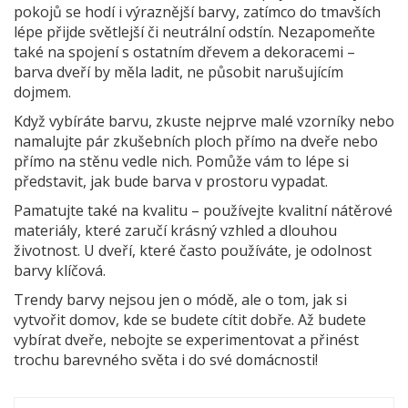
pokojů se hodí i výraznější barvy, zatímco do tmavších
lépe přijde světlejší či neutrální odstín. Nezapomeňte
také na spojení s ostatním dřevem a dekoracemi –
barva dveří by měla ladit, ne působit narušujícím
dojmem.
Když vybíráte barvu, zkuste nejprve malé vzorníky nebo
namalujte pár zkušebních ploch přímo na dveře nebo
přímo na stěnu vedle nich. Pomůže vám to lépe si
představit, jak bude barva v prostoru vypadat.
Pamatujte také na kvalitu – používejte kvalitní nátěrové
materiály, které zaručí krásný vzhled a dlouhou
životnost. U dveří, které často používáte, je odolnost
barvy klíčová.
Trendy barvy nejsou jen o módě, ale o tom, jak si
vytvořit domov, kde se budete cítit dobře. Až budete
vybírat dveře, nebojte se experimentovat a přinést
trochu barevného světa i do své domácnosti!