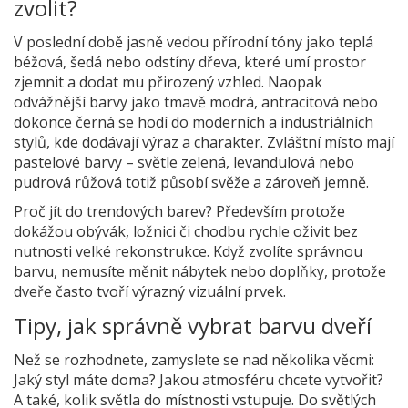
zvolit?
V poslední době jasně vedou přírodní tóny jako teplá
béžová, šedá nebo odstíny dřeva, které umí prostor
zjemnit a dodat mu přirozený vzhled. Naopak
odvážnější barvy jako tmavě modrá, antracitová nebo
dokonce černá se hodí do moderních a industriálních
stylů, kde dodávají výraz a charakter. Zvláštní místo mají
pastelové barvy – světle zelená, levandulová nebo
pudrová růžová totiž působí svěže a zároveň jemně.
Proč jít do trendových barev? Především protože
dokážou obývák, ložnici či chodbu rychle oživit bez
nutnosti velké rekonstrukce. Když zvolíte správnou
barvu, nemusíte měnit nábytek nebo doplňky, protože
dveře často tvoří výrazný vizuální prvek.
Tipy, jak správně vybrat barvu dveří
Než se rozhodnete, zamyslete se nad několika věcmi:
Jaký styl máte doma? Jakou atmosféru chcete vytvořit?
A také, kolik světla do místnosti vstupuje. Do světlých