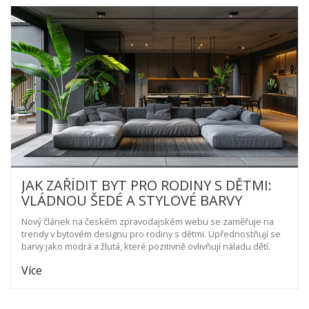
JAK ZAŘÍDIT BYT PRO RODINY S DĚTMI:
VLÁDNOU ŠEDÉ A STYLOVÉ BARVY
Nový článek na českém zpravodajském webu se zaměřuje na
trendy v bytovém designu pro rodiny s dětmi. Upřednostňují se
barvy jako modrá a žlutá, které pozitivně ovlivňují náladu dětí.
Více