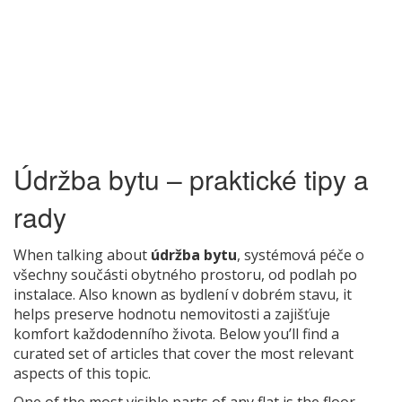
Údržba bytu – praktické tipy a
rady
When talking about
údržba bytu
,
systémová péče o
všechny součásti obytného prostoru, od podlah po
instalace
. Also known as
bydlení v dobrém stavu
, it
helps preserve hodnotu nemovitosti a zajišťuje
komfort každodenního života. Below you’ll find a
curated set of articles that cover the most relevant
aspects of this topic.
One of the most visible parts of any flat is the floor.