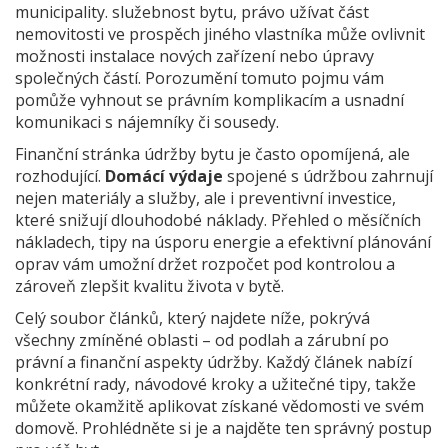
municipality.
služebnost bytu
,
právo užívat část
nemovitosti ve prospěch jiného vlastníka
může ovlivnit
možnosti instalace nových zařízení nebo úpravy
společných částí. Porozumění tomuto pojmu vám
pomůže vyhnout se právním komplikacím a usnadní
komunikaci s nájemníky či sousedy.
Finanční stránka údržby bytu je často opomíjená, ale
rozhodující.
Domácí výdaje
spojené s údržbou zahrnují
nejen materiály a služby, ale i preventivní investice,
které snižují dlouhodobé náklady. Přehled o měsíčních
nákladech, tipy na úsporu energie a efektivní plánování
oprav vám umožní držet rozpočet pod kontrolou a
zároveň zlepšit kvalitu života v bytě.
Celý soubor článků, který najdete níže, pokrývá
všechny zmíněné oblasti – od podlah a zárubní po
právní a finanční aspekty údržby. Každý článek nabízí
konkrétní rady, návodové kroky a užitečné tipy, takže
můžete okamžitě aplikovat získané vědomosti ve svém
domově. Prohlédněte si je a najděte ten správný postup