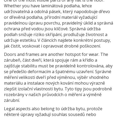
Whether you have
laminátová podlaha
,
lehce
udržovatelná a odolná pásek, který napodobuje dřevo
or
dřevěná podlaha
,
přírodní materiál vyžadující
pravidelnou úpravu povrchu
, pravidelný úklid a správná
ochrana před vodou jsou klíčové. Správná údržba
podlah snižuje riziko skřípání, prodlužuje životnost a
udržuje estetiku. V článcích najdete konkrétní postupy,
jak čistit, voskovat i opravovat drobné poškození.
Doors and frames are another hotspot for wear. The
zárubeň
,
část dveří, která spojuje rám a křídlo a
zajišťuje stabilitu
must be pravidelně kontrolována, aby
se předešlo deformacím a špatnému uzavření. Správné
měření velikosti dveří před výměnou, výběr vhodného
materiálu a instalace nových kování mohou výrazně
zlepšit izolační vlastnosti bytu. Tyto tipy jsou podrobně
rozebrány v našich průvodcích o měření a výměně
zárubní.
Legal aspects also belong to údržba bytu, protože
některé úpravy vyžadují souhlas sousedů nebo