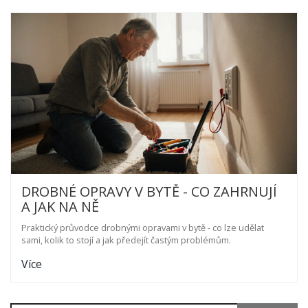
DROBNÉ OPRAVY V BYTĚ - CO ZAHRNUJÍ
A JAK NA NĚ
Praktický průvodce drobnými opravami v bytě - co lze udělat
sami, kolik to stojí a jak předejít častým problémům.
Více