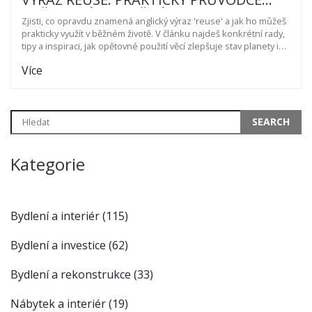
OPĚTOVNÝM POUŽITÍM
Zjisti, co opravdu znamená anglický výraz 'reuse' a jak ho můžeš
prakticky využít v běžném životě. V článku najdeš konkrétní rady,
tipy a inspiraci, jak opětovné použití věcí zlepšuje stav planety i
tvou peněženku. Čekají tě zajímavé příklady z Česka i světa a
Více
pohled na reuse z různých úhlů. Naučíš se, jak drobné změny
šetří přírodu i energii, často s minimální námahou. Praktické
reuse může být jednodušší (a zábavnější), než si myslíš.
Kategorie
Bydlení a interiér
(115)
Bydlení a investice
(62)
Bydlení a rekonstrukce
(33)
Nábytek a interiér
(19)