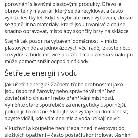
porovnání s levnými plastovými produkty. Dřevo je
obnovitelný materiál, který se dá recyklovat a často
vydrží desítky let. Když si vybíráte nové vybavení, zkuste
se zaměřit na materiály, které jsou trvanlivé a dají se
snadno opravovat, místo aby skončily brzy na skládce.
Stejně tak pozor na vybavení domácnosti – místo
plastových dóz a jednorázových věcí raději zkuste něco,
co vydrží a bude mít více použití. I malá změna v nákupu
může pomoct snížit odpad a náklady.
Šetřete energii i vodu
Jak ušetřit energie? Začněte třeba drobnostmi jako
jsou úsporné žárovky nebo správné větrání bez
zbytečného chlazení nebo přehřívání místností.
Vyměňte staré spotřebiče za energeticky úspornější,
pokud je to možné. Sledujte své výdaje na domácnost,
abyste viděli, kde vám energie a voda utíkají nejvíc.
V kuchyni a koupelně není třeba hned investovat do
složitých opatření – často postačí zkontrolovat těsnění