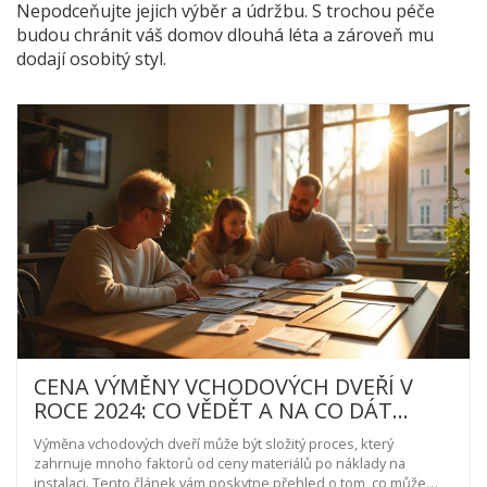
Nepodceňujte jejich výběr a údržbu. S trochou péče
budou chránit váš domov dlouhá léta a zároveň mu
dodají osobitý styl.
CENA VÝMĚNY VCHODOVÝCH DVEŘÍ V
ROCE 2024: CO VĚDĚT A NA CO DÁT
POZOR
Výměna vchodových dveří může být složitý proces, který
zahrnuje mnoho faktorů od ceny materiálů po náklady na
instalaci. Tento článek vám poskytne přehled o tom, co může