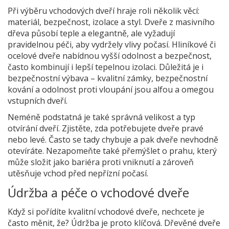
Při výběru vchodových dveří hraje roli několik věcí:
materiál, bezpečnost, izolace a styl. Dveře z masivního
dřeva působí teple a elegantně, ale vyžadují
pravidelnou péči, aby vydržely vlivy počasí. Hliníkové či
ocelové dveře nabídnou vyšší odolnost a bezpečnost,
často kombinují i lepší tepelnou izolaci. Důležitá je i
bezpečnostní výbava – kvalitní zámky, bezpečnostní
kování a odolnost proti vloupání jsou alfou a omegou
vstupních dveří.
Neméně podstatná je také správná velikost a typ
otvírání dveří. Zjistěte, zda potřebujete dveře pravé
nebo levé. Často se tady chybuje a pak dveře nevhodně
otevíráte. Nezapomeňte také přemýšlet o prahu, který
může složit jako bariéra proti vniknutí a zároveň
utěsňuje vchod před nepřízní počasí.
Údržba a péče o vchodové dveře
Když si pořídíte kvalitní vchodové dveře, nechcete je
často měnit, že? Údržba je proto klíčová. Dřevěné dveře