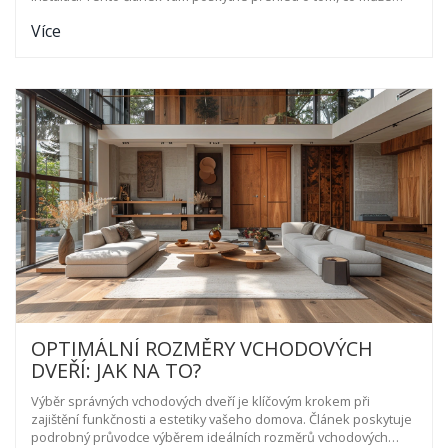
ovlivnit cenu vchodových dveří, tipy na výběr správného
Více
materiálu a informace o tom, jaké služby mohou být zahrnuty v
celkových nákladech.
OPTIMÁLNÍ ROZMĚRY VCHODOVÝCH
DVEŘÍ: JAK NA TO?
Výběr správných vchodových dveří je klíčovým krokem při
zajištění funkčnosti a estetiky vašeho domova. Článek poskytuje
podrobný průvodce výběrem ideálních rozměrů vchodových