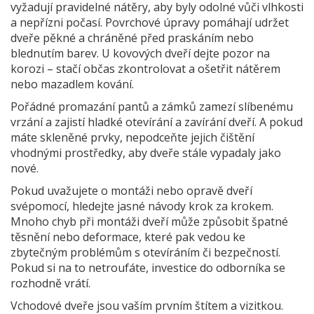
vyžadují pravidelné nátěry, aby byly odolné vůči vlhkosti
a nepřízni počasí. Povrchové úpravy pomáhají udržet
dveře pěkné a chráněné před praskáním nebo
blednutím barev. U kovových dveří dejte pozor na
korozi – stačí občas zkontrolovat a ošetřit nátěrem
nebo mazadlem kování.
Pořádné promazání pantů a zámků zamezí slíbenému
vrzání a zajistí hladké otevírání a zavírání dveří. A pokud
máte skleněné prvky, nepodceňte jejich čištění
vhodnými prostředky, aby dveře stále vypadaly jako
nové.
Pokud uvažujete o montáži nebo opravě dveří
svépomocí, hledejte jasné návody krok za krokem.
Mnoho chyb při montáži dveří může způsobit špatné
těsnění nebo deformace, které pak vedou ke
zbytečným problémům s otevíráním či bezpečností.
Pokud si na to netroufáte, investice do odborníka se
rozhodně vrátí.
Vchodové dveře jsou vaším prvním štítem a vizitkou.