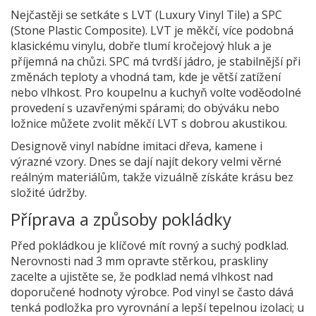
Nejčastěji se setkáte s LVT (Luxury Vinyl Tile) a SPC
(Stone Plastic Composite). LVT je měkčí, více podobná
klasickému vinylu, dobře tlumí kročejový hluk a je
příjemná na chůzi. SPC má tvrdší jádro, je stabilnější při
změnách teploty a vhodná tam, kde je větší zatížení
nebo vlhkost. Pro koupelnu a kuchyň volte voděodolné
provedení s uzavřenými spárami; do obýváku nebo
ložnice můžete zvolit měkčí LVT s dobrou akustikou.
Designově vinyl nabídne imitaci dřeva, kamene i
výrazné vzory. Dnes se dají najít dekory velmi věrné
reálným materiálům, takže vizuálně získáte krásu bez
složité údržby.
Příprava a způsoby pokládky
Před pokládkou je klíčové mít rovný a suchý podklad.
Nerovnosti nad 3 mm opravte stěrkou, praskliny
zacelte a ujistěte se, že podklad nemá vlhkost nad
doporučené hodnoty výrobce. Pod vinyl se často dává
tenká podložka pro vyrovnání a lepší tepelnou izolaci; u