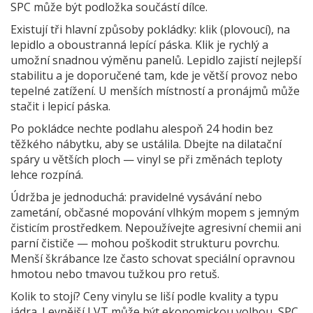
SPC může být podložka součástí dílce.
Existují tři hlavní způsoby pokládky: klik (plovoucí), na
lepidlo a oboustranná lepící páska. Klik je rychlý a
umožní snadnou výměnu panelů. Lepidlo zajistí nejlepší
stabilitu a je doporučené tam, kde je větší provoz nebo
tepelné zatížení. U menších místností a pronájmů může
stačit i lepicí páska.
Po pokládce nechte podlahu alespoň 24 hodin bez
těžkého nábytku, aby se ustálila. Dbejte na dilatační
spáry u větších ploch — vinyl se při změnách teploty
lehce rozpíná.
Údržba je jednoduchá: pravidelné vysávání nebo
zametání, občasné mopování vlhkým mopem s jemným
čisticím prostředkem. Nepoužívejte agresivní chemii ani
parní čističe — mohou poškodit strukturu povrchu.
Menší škrábance lze často schovat speciální opravnou
hmotou nebo tmavou tužkou pro retuš.
Kolik to stojí? Ceny vinylu se liší podle kvality a typu
jádra. Levnější LVT může být ekonomickou volbou, SPC