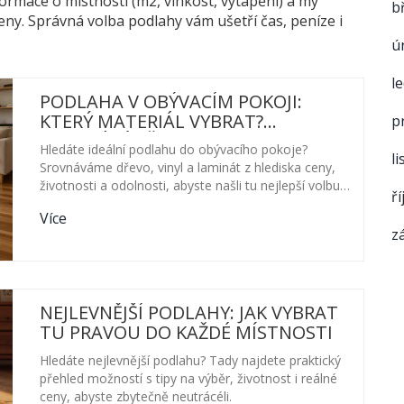
rmace o místnosti (m2, vlhkost, vytápění) a my
b
ny. Správná volba podlahy vám ušetří čas, peníze i
ú
l
PODLAHA V OBÝVACÍM POKOJI:
KTERÝ MATERIÁL VYBRAT?
p
SROVNÁNÍ DŘEVA, VINYLU A
Hledáte ideální podlahu do obývacího pokoje?
l
LAMINÁTU
Srovnáváme dřevo, vinyl a laminát z hlediska ceny,
životnosti a odolnosti, abyste našli tu nejlepší volbu
ř
pro váš domov.
Více
z
NEJLEVNĚJŠÍ PODLAHY: JAK VYBRAT
TU PRAVOU DO KAŽDÉ MÍSTNOSTI
Hledáte nejlevnější podlahu? Tady najdete praktický
přehled možností s tipy na výběr, životnost i reálné
ceny, abyste zbytečně neutrácéli.