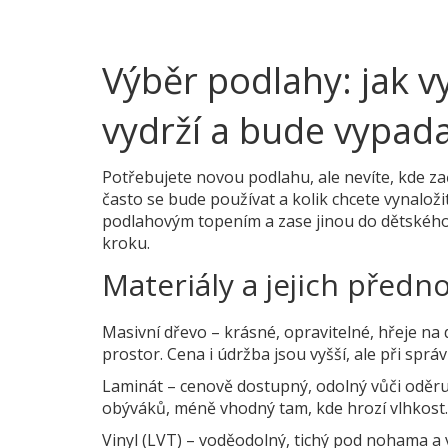
Výběr podlahy: jak v
vydrží a bude vypad
Potřebujete novou podlahu, ale nevíte, kde zač
často se bude používat a kolik chcete vynaloži
podlahovým topením a zase jinou do dětskéh
kroku.
Materiály a jejich předno
Masivní dřevo – krásné, opravitelné, hřeje na
prostor. Cena i údržba jsou vyšší, ale při správ
Laminát – cenově dostupný, odolný vůči oděr
obýváků, méně vhodný tam, kde hrozí vlhkost
Vinyl (LVT) – voděodolný, tichý pod nohama a 