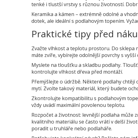
tenké i tlustší vrstvy s různou životností. Do
Keramika a kámen – extrémně odolné a vhodné
dotek, ale ideální s podlahovým topením. Vyža
Praktické tipy před ná
Zvažte vlhkost a teplotu prostoru. Do sklepa 
máte zvíře, vybírejte odolnější povrchy s vyšš
Myslete na tloušťku a skladbu podlahy. Tloušťk
kontrolujte vlhkost dřeva před montáží.
Přemýšlejte o údržbě. Některé podlahy chtějí o
mytí. Zvolte takový materiál, který budete och
Zkontrolujte kompatibilitu s podlahovým tope
vždy uvádí maximální povolenou teplotu.
Rozpočet a životnost: levnější podlaha může z
kvalitního materiálu se často vrátí v delší živo
poradit u truhláře nebo podlaháře.