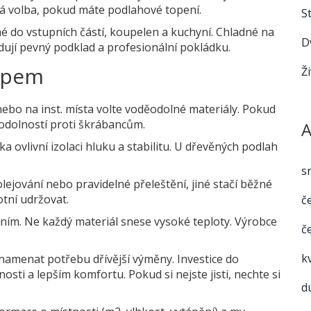
brá volba, pokud máte podlahové topení.
S
 do vstupních částí, koupelen a kuchyní. Chladné na
D
dují pevný podklad a profesionální pokládku.
kupem
Ž
nebo na inst. místa volte voděodolné materiály. Pokud
í odolností proti škrábancům.
A
a ovlivní izolaci hluku a stabilitu. U dřevěných podlah
s
lejování nebo pravidelné přeleštění, jiné stačí běžné
otní udržovat.
č
ním. Ne každý materiál snese vysoké teploty. Výrobce
č
k
namenat potřebu dřívější výměny. Investice do
tnosti a lepším komfortu. Pokud si nejste jisti, nechte si
d