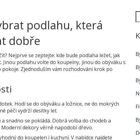
ybrat podlahu, která
K
at dobře
B
ít? Nejprve se zeptejte: kde bude podlaha ležet, jak
t. Jinou podlahu volte do koupelny, jinou do obýváku s
B
o pokoje. Zjednoduším vám rozhodování krok po
B
sti
N
 dotek. Hodí se do obýváku a ložnice, ne do mokrých
F
né péči vydrží desítky let.
B
u a snadno se pokládá. Dobrá volba do chodeb a
. Moderní dekory věrně napodobí dřevo.
D
vhodný do koupelen i kuchyní. V nabídce najdete