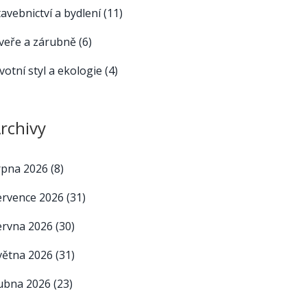
tavebnictví a bydlení
(11)
veře a zárubně
(6)
ivotní styl a ekologie
(4)
rchivy
rpna 2026
(8)
ervence 2026
(31)
ervna 2026
(30)
větna 2026
(31)
ubna 2026
(23)