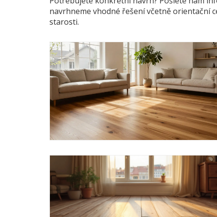
Potřebujete konkrétní návrh? Pošlete nám info
navrhneme vhodné řešení včetně orientační ce
starosti.