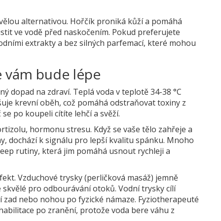
vělou alternativou. Hořčík proniká kůží a pomáhá
pustit ve vodě před naskočením. Pokud preferujete
rodními extrakty a bez silných parfemací, které mohou
se vám bude lépe
ný dopad na zdraví. Teplá voda v teplotě 34-38 °C
šuje krevní oběh, což pomáhá odstraňovat toxiny z
se po koupeli cítíte lehčí a svěží.
ortizolu, hormonu stresu. Když se vaše tělo zahřeje a
y, dochází k signálu pro lepší kvalitu spánku. Mnoho
leep rutiny, která jim pomáhá usnout rychleji a
fekt. Vzduchové trysky (perličková masáž) jemně
je skvělé pro odbourávání otoků. Vodní trysky cílí
ění zad nebo nohou po fyzické námaze. Fyziotherapeuté
habilitace po zranění, protože voda bere váhu z