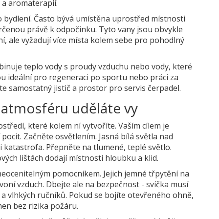
 a aromaterapií.
 bydlení. Často bývá umístěna uprostřed místnosti
určenou právě k odpočinku. Tyto vany jsou obvykle
ní, ale vyžadují více místa kolem sebe pro pohodlný
inuje teplo vody s proudy vzduchu nebo vody, které
sou ideální pro regeneraci po sportu nebo práci za
te samostatný jistič a prostor pro servis čerpadel.
i, atmosféru uděláte vy
tředí, které kolem ní vytvoříte. Vaším cílem je
 pocit. Začněte osvětlením. Jasná bílá světla nad
ci katastrofa. Přepněte na tlumené, teplé světlo.
ch lištách dodají místnosti hloubku a klid.
 neocenitelným pomocníkem. Jejich jemné třpytění na
voní vzduch. Dbejte ale na bezpečnost - svíčka musí
a vlhkých ručníků. Pokud se bojíte otevřeného ohně,
men bez rizika požáru.