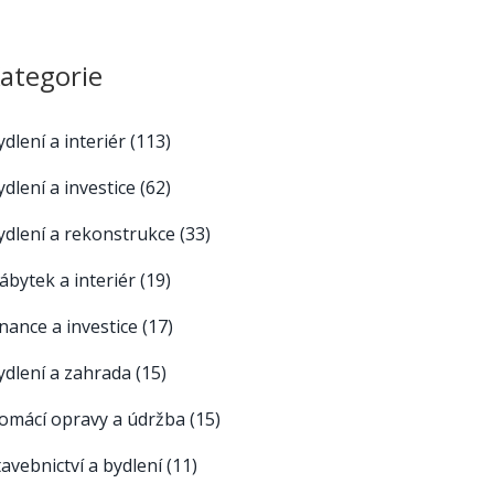
ategorie
ydlení a interiér
(113)
ydlení a investice
(62)
ydlení a rekonstrukce
(33)
ábytek a interiér
(19)
inance a investice
(17)
ydlení a zahrada
(15)
omácí opravy a údržba
(15)
tavebnictví a bydlení
(11)