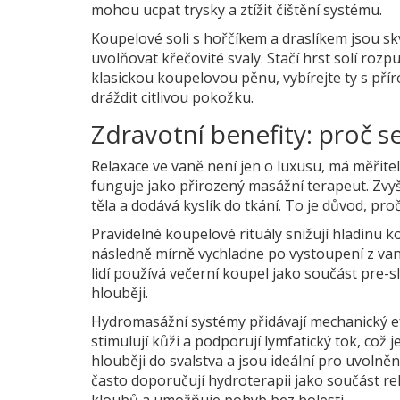
mohou ucpat trysky a ztížit čištění systému.
Koupelové soli s hořčíkem a draslíkem jsou sk
uvolňovat křečovité svaly. Stačí hrst solí roz
klasickou koupelovou pěnu, vybírejte ty s pří
dráždit citlivou pokožku.
Zdravotní benefity: proč 
Relaxace ve vaně není jen o luxusu, má měřitel
funguje jako přirozený masážní terapeut. Zvy
těla a dodává kyslík do tkání. To je důvod, proč 
Pravidelné koupelové rituály snižují hladinu k
následně mírně vychladne po vystoupení z van
lidí používá večerní koupel jako součást pre-s
hlouběji.
Hydromasážní systémy
přidávají mechanický e
stimulují kůži a podporují lymfatický tok, což 
hlouběji do svalstva a jsou ideální pro uvoln
často doporučují hydroterapii jako součást re