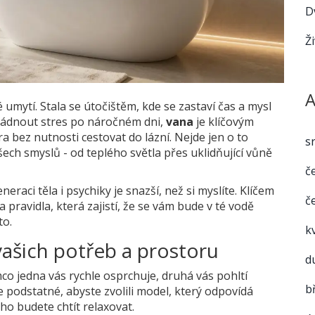
D
Ž
A
umytí. Stala se útočištěm, kde se zastaví čas a mysl
vládnout stres po náročném dni,
vana
je
klíčovým
a bez nutnosti cestovat do lázní
. Nejde jen o to
s
ech smyslů - od teplého světla přes uklidňující vůně
č
aci těla i psychiky je snazší, než si myslíte. Klíčem
č
pravidla, která zajistí, že se vám bude v té vodě
to.
k
vašich potřeb a prostoru
d
co jedna vás rychle osprchuje, druhá vás pohltí
b
 podstatné, abyste zvolili model, který odpovídá
uho budete chtít relaxovat.