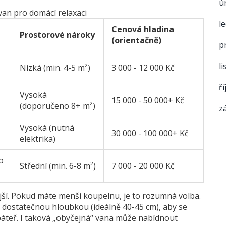
ú
van pro domácí relaxaci
l
Cenová hladina
Prostorové nároky
(orientačně)
p
l
Nízká (min. 4-5 m²)
3 000 - 12 000 Kč
ř
Vysoká
15 000 - 50 000+ Kč
(doporučeno 8+ m²)
z
Vysoká (nutná
30 000 - 100 000+ Kč
elektrika)
o
Střední (min. 6-8 m²)
7 000 - 20 000 Kč
ější. Pokud máte menší koupelnu, je to rozumná volba.
dostatečnou hloubkou (ideálně 40-45 cm), aby se
 páteř. I taková „obyčejná“ vana může nabídnout