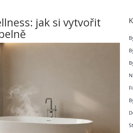
ness: jak si vytvořit
K
upelně
B
B
B
N
F
B
D
S