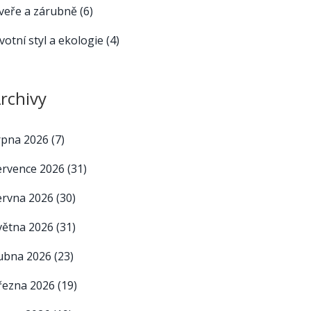
veře a zárubně
(6)
ivotní styl a ekologie
(4)
rchivy
rpna 2026
(7)
ervence 2026
(31)
ervna 2026
(30)
větna 2026
(31)
ubna 2026
(23)
řezna 2026
(19)