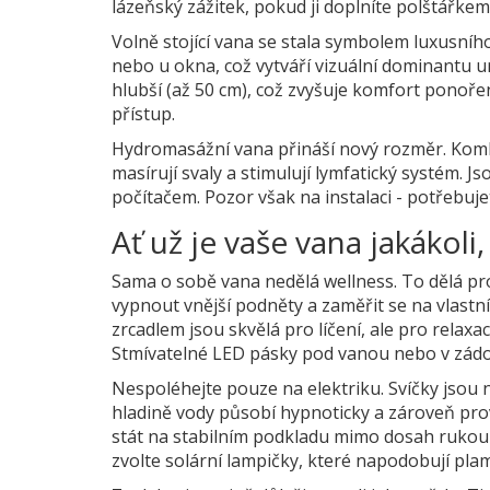
lázeňský zážitek, pokud ji doplníte polštářkem
Volně stojící vana
se stala symbolem luxusního
nebo u okna, což vytváří vizuální dominantu 
hlubší (až 50 cm), což zvyšuje komfort ponoře
přístup.
Hydromasážní vana
přináší nový rozměr. Komb
masírují svaly a stimulují lymfatický systém. J
počítačem. Pozor však na instalaci - potřebuje
Ať už je vaše vana jakákol
Sama o sobě vana nedělá wellness. To dělá pros
vypnout vnější podněty a zaměřit se na vlastní
zrcadlem jsou skvělá pro líčení, ale pro relaxa
Stmívatelné LED pásky pod vanou nebo v zádový
Nespoléhejte pouze na elektriku. Svíčky jsou
hladině vody působí hypnoticky a zároveň pro
stát na stabilním podkladu mimo dosah rukou 
zvolte solární lampičky, které napodobují pla