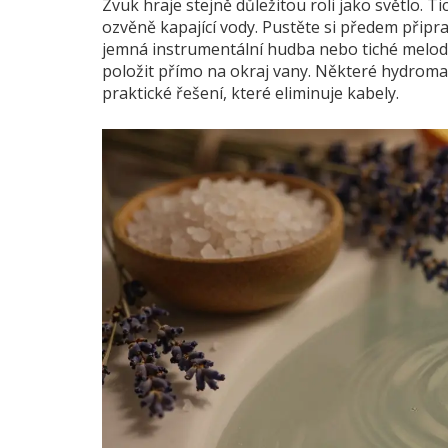
Zvuk hraje stejně důležitou roli jako světlo. 
ozvěně kapající vody. Pustěte si předem připra
jemná instrumentální hudba nebo tiché melodi
položit přímo na okraj vany. Některé
hydroma
praktické řešení, které eliminuje kabely.