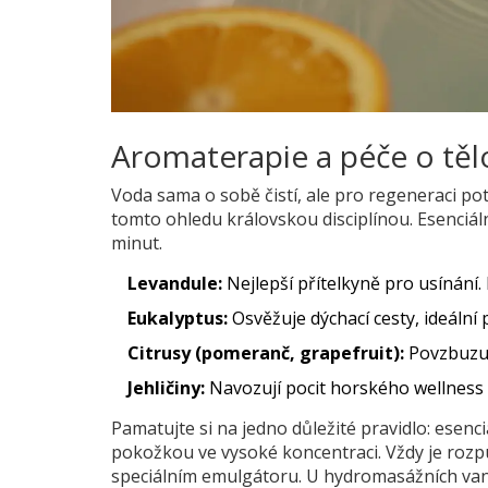
Aromaterapie a péče o těl
Voda sama o sobě čistí, ale pro regeneraci po
tomto ohledu královskou disciplínou. Esenciál
minut.
Levandule:
Nejlepší přítelkyně pro usínání.
Eukalyptus:
Osvěžuje dýchací cesty, ideální 
Citrusy (pomeranč, grapefruit):
Povzbuzují
Jehličiny:
Navozují pocit horského wellness a
Pamatujte si na jedno důležité pravidlo: esenci
pokožkou ve vysoké koncentraci. Vždy je rozpu
speciálním emulgátoru. U hydromasážních van 