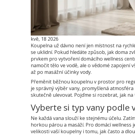
kvě, 18 2026
Koupelna už dávno není jen místnost na rychlé 
se uklidní. Pokud hledáte způsob, jak doma z
prvkem pro vytvoření domácího wellness centr
namočit tělo ve vodě, ale o vědomé zapojení vš
až po masážní účinky vody.
Přeměnit běžnou koupelnu v prostor pro regener
je správný výběr vany, promyšlená atmosféra a 
skutečně ulevovat. Pojďme si rozebrat, jak na 
Vyberte si typ vany podle 
Ne každá vana slouží ke stejnému účelu. Zatím
horkou párou a masáží. Pro domácí wellness je
velikosti vaší koupelny i tomu, jak často a dlo