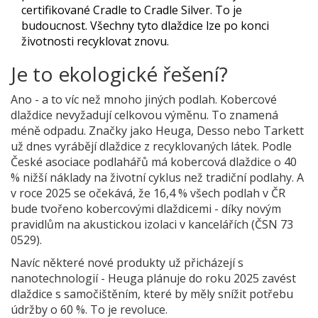
certifikované Cradle to Cradle Silver. To je
budoucnost. Všechny tyto dlaždice lze po konci
životnosti recyklovat znovu.
Je to ekologické řešení?
Ano - a to víc než mnoho jiných podlah. Kobercové
dlaždice nevyžadují celkovou výměnu. To znamená
méně odpadu. Značky jako Heuga, Desso nebo Tarkett
už dnes vyrábějí dlaždice z recyklovaných látek. Podle
České asociace podlahářů má kobercová dlaždice o 40
% nižší náklady na životní cyklus než tradiční podlahy. A
v roce 2025 se očekává, že 16,4 % všech podlah v ČR
bude tvořeno kobercovými dlaždicemi - díky novým
pravidlům na akustickou izolaci v kancelářích (ČSN 73
0529).
Navíc některé nové produkty už přicházejí s
nanotechnologií - Heuga plánuje do roku 2025 zavést
dlaždice s samočištěním, které by měly snížit potřebu
údržby o 60 %. To je revoluce.