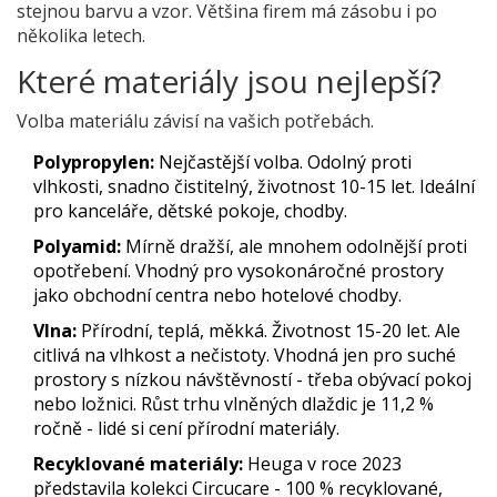
stejnou barvu a vzor. Většina firem má zásobu i po
několika letech.
Které materiály jsou nejlepší?
Volba materiálu závisí na vašich potřebách.
Polypropylen:
Nejčastější volba. Odolný proti
vlhkosti, snadno čistitelný, životnost 10-15 let. Ideální
pro kanceláře, dětské pokoje, chodby.
Polyamid:
Mírně dražší, ale mnohem odolnější proti
opotřebení. Vhodný pro vysokonáročné prostory
jako obchodní centra nebo hotelové chodby.
Vlna:
Přírodní, teplá, měkká. Životnost 15-20 let. Ale
citlivá na vlhkost a nečistoty. Vhodná jen pro suché
prostory s nízkou návštěvností - třeba obývací pokoj
nebo ložnici. Růst trhu vlněných dlaždic je 11,2 %
ročně - lidé si cení přírodní materiály.
Recyklované materiály:
Heuga v roce 2023
představila kolekci Circucare - 100 % recyklované,