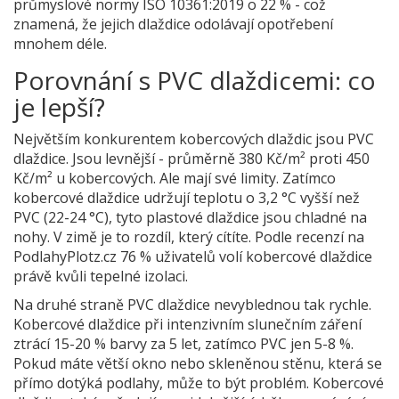
průmyslové normy ISO 10361:2019 o 22 % - což
znamená, že jejich dlaždice odolávají opotřebení
mnohem déle.
Porovnání s PVC dlaždicemi: co
je lepší?
Největším konkurentem kobercových dlaždic jsou PVC
dlaždice. Jsou levnější - průměrně 380 Kč/m² proti 450
Kč/m² u kobercových. Ale mají své limity. Zatímco
kobercové dlaždice udržují teplotu o 3,2 °C vyšší než
PVC (22-24 °C), tyto plastové dlaždice jsou chladné na
nohy. V zimě je to rozdíl, který cítíte. Podle recenzí na
PodlahyPlotz.cz 76 % uživatelů volí kobercové dlaždice
právě kvůli tepelné izolaci.
Na druhé straně PVC dlaždice nevyblednou tak rychle.
Kobercové dlaždice při intenzivním slunečním záření
ztrácí 15-20 % barvy za 5 let, zatímco PVC jen 5-8 %.
Pokud máte větší okno nebo skleněnou stěnu, která se
přímo dotýká podlahy, může to být problém. Kobercové