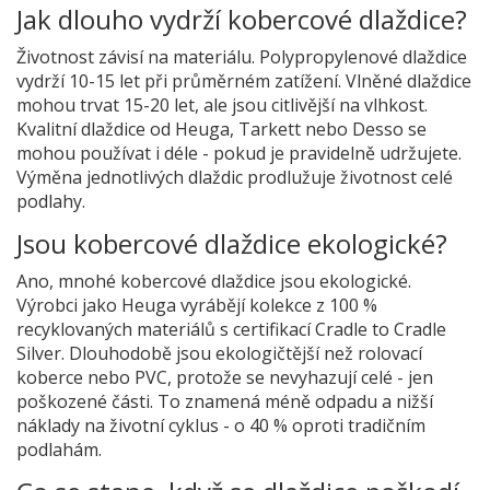
Jak dlouho vydrží kobercové dlaždice?
Životnost závisí na materiálu. Polypropylenové dlaždice
vydrží 10-15 let při průměrném zatížení. Vlněné dlaždice
mohou trvat 15-20 let, ale jsou citlivější na vlhkost.
Kvalitní dlaždice od Heuga, Tarkett nebo Desso se
mohou používat i déle - pokud je pravidelně udržujete.
Výměna jednotlivých dlaždic prodlužuje životnost celé
podlahy.
Jsou kobercové dlaždice ekologické?
Ano, mnohé kobercové dlaždice jsou ekologické.
Výrobci jako Heuga vyrábějí kolekce z 100 %
recyklovaných materiálů s certifikací Cradle to Cradle
Silver. Dlouhodobě jsou ekologičtější než rolovací
koberce nebo PVC, protože se nevyhazují celé - jen
poškozené části. To znamená méně odpadu a nižší
náklady na životní cyklus - o 40 % oproti tradičním
podlahám.