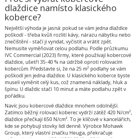
dlaždice namísto klasického
koberce?
Největší výhoda je jasná: pokud se vám jedna dlaždice
poškodí - třeba kvůli rozlití kávy, nárazu nábytku nebo
znečištění - stačí ji vyndat, vyčistit a vrátit zpět.
Nemusíte vyměňovat celou podlahu. Podle průzkumu
IVC Commercial (2023) firmy, které používají kobercové
dlaždice, ušetří 35-40 % na údržbě oproti rolovacím
kobercům. Představte si, že na 25 m² podlahy se vám
poškodí jen jedna dlaždice. U klasického koberce byste
museli vyměnit celý kus, což znamená náklady, hluk a
špínu. U dlaždic stačí 10 minut a máte podlahu zpět v
pořádku.
Navíc jsou kobercové dlaždice mnohem odolnější.
Zatímco běžný rolovací koberec vydrží zátěž 420 N/cm²,
dlaždice přečkají 650 N/cm². To je klíčové v kancelářích,
kde se pohybují stovky lidí denně. Výrobce Mohawk
Group, který vlastní značku Heuga, překračuje