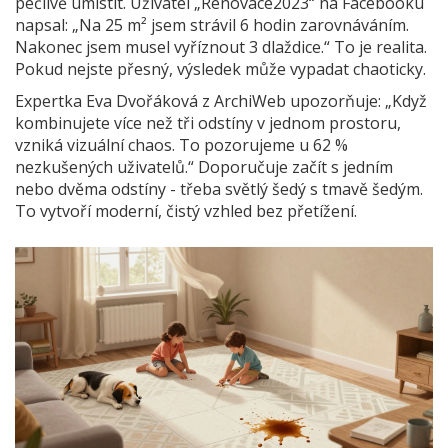
pečlivě umístit. Uživatel „Renovace2023“ na Facebooku
napsal: „Na 25 m² jsem strávil 6 hodin zarovnáváním.
Nakonec jsem musel vyříznout 3 dlaždice.“ To je realita.
Pokud nejste přesný, výsledek může vypadat chaoticky.
Expertka Eva Dvořáková z ArchiWeb upozorňuje: „Když
kombinujete více než tři odstíny v jednom prostoru,
vzniká vizuální chaos. To pozorujeme u 62 %
nezkušených uživatelů.“ Doporučuje začít s jedním
nebo dvěma odstíny - třeba světlý šedý s tmavě šedým.
To vytvoří moderní, čistý vzhled bez přetížení.