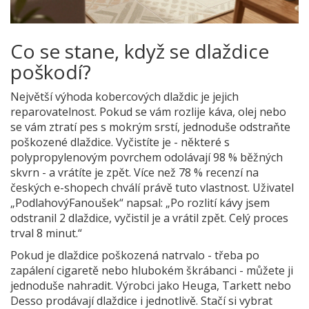
Co se stane, když se dlaždice
poškodí?
Největší výhoda kobercových dlaždic je jejich
reparovatelnost. Pokud se vám rozlije káva, olej nebo
se vám ztratí pes s mokrým srstí, jednoduše odstraňte
poškozené dlaždice. Vyčistíte je - některé s
polypropylenovým povrchem odolávají 98 % běžných
skvrn - a vrátíte je zpět. Více než 78 % recenzí na
českých e-shopech chválí právě tuto vlastnost. Uživatel
„PodlahovýFanoušek“ napsal: „Po rozlití kávy jsem
odstranil 2 dlaždice, vyčistil je a vrátil zpět. Celý proces
trval 8 minut.“
Pokud je dlaždice poškozená natrvalo - třeba po
zapálení cigaretě nebo hlubokém škrábanci - můžete ji
jednoduše nahradit. Výrobci jako Heuga, Tarkett nebo
Desso prodávají dlaždice i jednotlivě. Stačí si vybrat