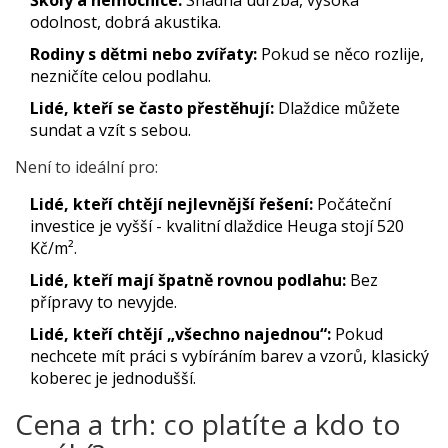
Školy a nemocnice:
Snadná údržba, vysoká
odolnost, dobrá akustika.
Rodiny s dětmi nebo zvířaty:
Pokud se něco rozlije,
nezničíte celou podlahu.
Lidé, kteří se často přestěhují:
Dlaždice můžete
sundat a vzít s sebou.
Není to ideální pro:
Lidé, kteří chtějí nejlevnější řešení:
Počáteční
investice je vyšší - kvalitní dlaždice Heuga stojí 520
Kč/m².
Lidé, kteří mají špatně rovnou podlahu:
Bez
přípravy to nevyjde.
Lidé, kteří chtějí „všechno najednou“:
Pokud
nechcete mít práci s vybíráním barev a vzorů, klasický
koberec je jednodušší.
Cena a trh: co platíte a kdo to