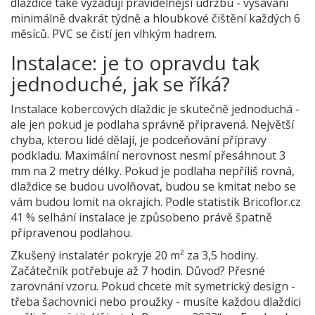
dlaždice také vyžadují pravidelnější údržbu - vysávání
minimálně dvakrát týdně a hloubkové čištění každých 6
měsíců. PVC se čistí jen vlhkým hadrem.
Instalace: je to opravdu tak
jednoduché, jak se říká?
Instalace kobercových dlaždic je skutečně jednoduchá -
ale jen pokud je podlaha správně připravená. Největší
chyba, kterou lidé dělají, je podceňování přípravy
podkladu. Maximální nerovnost nesmí přesáhnout 3
mm na 2 metry délky. Pokud je podlaha nepříliš rovná,
dlaždice se budou uvolňovat, budou se kmitat nebo se
vám budou lomit na okrajích. Podle statistik Bricoflor.cz
41 % selhání instalace je způsobeno právě špatně
připravenou podlahou.
Zkušený instalatér pokryje 20 m² za 3,5 hodiny.
Začátečník potřebuje až 7 hodin. Důvod? Přesné
zarovnání vzoru. Pokud chcete mít symetrický design -
třeba šachovnici nebo proužky - musíte každou dlaždici