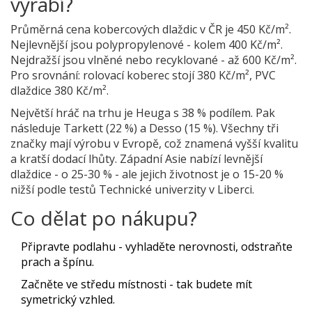
vyrábí?
Průměrná cena kobercových dlaždic v ČR je 450 Kč/m².
Nejlevnější jsou polypropylenové - kolem 400 Kč/m².
Nejdražší jsou vlněné nebo recyklované - až 600 Kč/m².
Pro srovnání: rolovací koberec stojí 380 Kč/m², PVC
dlaždice 380 Kč/m².
Největší hráč na trhu je Heuga s 38 % podílem. Pak
následuje Tarkett (22 %) a Desso (15 %). Všechny tři
značky mají výrobu v Evropě, což znamená vyšší kvalitu
a kratší dodací lhůty. Západní Asie nabízí levnější
dlaždice - o 25-30 % - ale jejich životnost je o 15-20 %
nižší podle testů Technické univerzity v Liberci.
Co dělat po nákupu?
Připravte podlahu - vyhladěte nerovnosti, odstraňte
prach a špínu.
Začněte ve středu místnosti - tak budete mít
symetrický vzhled.