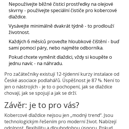
Nepoužívejte běžné čisticí prostředky na olejové
skvrny - používejte speciální čističe pro kobercové
dlaždice.
Vysávejte minimálně dvakrát týdně - to prodlouží
životnost.
Každých 6 měsíců proveďte hloubkové čištění - buď
sami pomocí páry, nebo najměte odborníka.
Pokud chcete vyměnit dlaždici, vždy si koupěte o
jednu navíc - na náhradu.
Pro začátečníky existují 12-týdenní kurzy instalace od
České asociace podlahářů. Úspěšnost je 87 %. Není to
jen o nástrojích - je to o pochopení, jak se dlaždice
chovají, jak se spojují a jak se drží.
Závěr: je to pro vás?
Kobercové dlaždice nejsou jen „modný trend“. Jsou
technologickým řešením pro moderní život. Nabízejí
odolnost, flexibilitu a dlouhodobou úsporu. Pokud