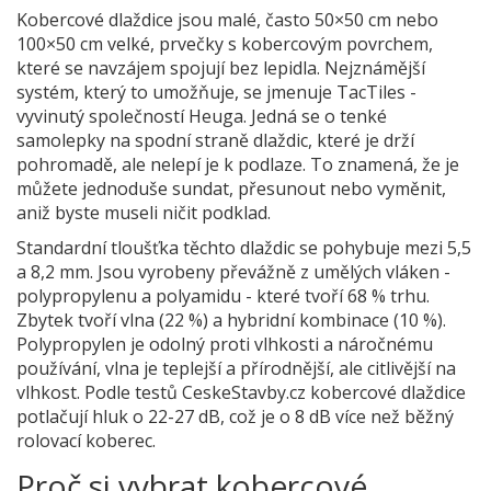
Kobercové dlaždice jsou malé, často 50×50 cm nebo
100×50 cm velké, prvečky s kobercovým povrchem,
které se navzájem spojují bez lepidla. Nejznámější
systém, který to umožňuje, se jmenuje TacTiles -
vyvinutý společností Heuga. Jedná se o tenké
samolepky na spodní straně dlaždic, které je drží
pohromadě, ale nelepí je k podlaze. To znamená, že je
můžete jednoduše sundat, přesunout nebo vyměnit,
aniž byste museli ničit podklad.
Standardní tloušťka těchto dlaždic se pohybuje mezi 5,5
a 8,2 mm. Jsou vyrobeny převážně z umělých vláken -
polypropylenu a polyamidu - které tvoří 68 % trhu.
Zbytek tvoří vlna (22 %) a hybridní kombinace (10 %).
Polypropylen je odolný proti vlhkosti a náročnému
používání, vlna je teplejší a přírodnější, ale citlivější na
vlhkost. Podle testů CeskeStavby.cz kobercové dlaždice
potlačují hluk o 22-27 dB, což je o 8 dB více než běžný
rolovací koberec.
Proč si vybrat kobercové