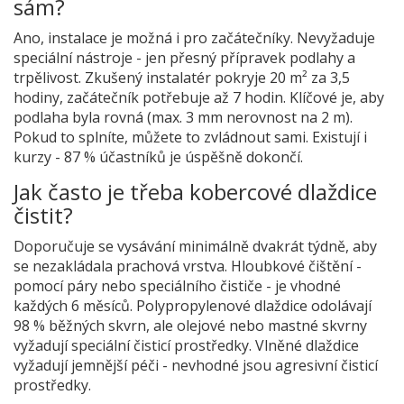
sám?
Ano, instalace je možná i pro začátečníky. Nevyžaduje
speciální nástroje - jen přesný přípravek podlahy a
trpělivost. Zkušený instalatér pokryje 20 m² za 3,5
hodiny, začátečník potřebuje až 7 hodin. Klíčové je, aby
podlaha byla rovná (max. 3 mm nerovnost na 2 m).
Pokud to splníte, můžete to zvládnout sami. Existují i
kurzy - 87 % účastníků je úspěšně dokončí.
Jak často je třeba kobercové dlaždice
čistit?
Doporučuje se vysávání minimálně dvakrát týdně, aby
se nezakládala prachová vrstva. Hloubkové čištění -
pomocí páry nebo speciálního čističe - je vhodné
každých 6 měsíců. Polypropylenové dlaždice odolávají
98 % běžných skvrn, ale olejové nebo mastné skvrny
vyžadují speciální čisticí prostředky. Vlněné dlaždice
vyžadují jemnější péči - nevhodné jsou agresivní čisticí
prostředky.