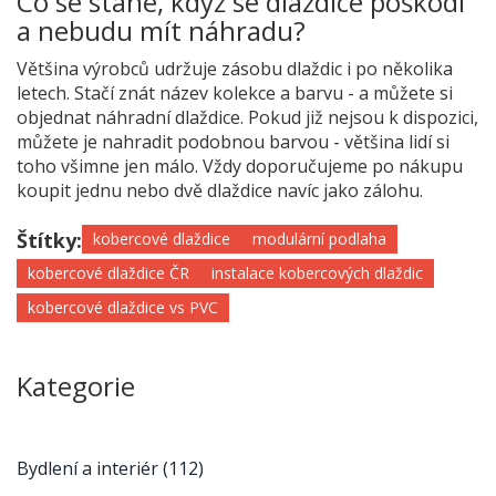
Co se stane, když se dlaždice poškodí
a nebudu mít náhradu?
Většina výrobců udržuje zásobu dlaždic i po několika
letech. Stačí znát název kolekce a barvu - a můžete si
objednat náhradní dlaždice. Pokud již nejsou k dispozici,
můžete je nahradit podobnou barvou - většina lidí si
toho všimne jen málo. Vždy doporučujeme po nákupu
koupit jednu nebo dvě dlaždice navíc jako zálohu.
Štítky:
kobercové dlaždice
modulární podlaha
kobercové dlaždice ČR
instalace kobercových dlaždic
kobercové dlaždice vs PVC
Kategorie
Bydlení a interiér
(112)