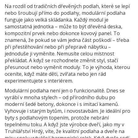
Na rozdíl od tradičních dřevěných podlah, které se lepí
nebo šroubují přímo do podlahy, modulární podlaha
funguje jako velká skládanka. Každý modul je
samostatná jednotka – může to být dřevěná deska,
kompozitní prvek nebo dokonce kovový panel. To
znamená, že pokud se vám jedna část poškodí – třeba
při přestěhování nebo při přepravě nábytku –
jednoduše ji vyměníte. Nemusíte celou místnost
překládat. A když se rozhodnete změnit styl, stačí
přesunout nebo vyměnit moduly. To je výhoda, kterou
oceníte, když máte děti, zvířata nebo jen rád
experimentujete s interiérem.
Modulární podlaha není jen o funkcionalitě. Dnes se
vyrábí v mnoha stylech – od přírodního dubu po
moderní šedé betony, dokonce i s imitací kamenů.
Vyhovuje i starým bytům, i novostavbám. Je ideální pro
byty s podlahovým topením, protože nebrání
tepelnému toku. A když jste výrobce dveří, jako my v
Truhlářství Hrdý, víte, že kvalitní podlaha a dveře na
míru spolu vytvářejí harmonický celek. Když dveře sedí