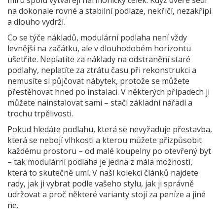
na dokonale rovné a stabilní podlaze, nekřičí, nezakřípí
a dlouho vydrží.
Co se týče nákladů, modulární podlaha není vždy
levnější na začátku, ale v dlouhodobém horizontu
ušetříte. Neplatíte za náklady na odstranění staré
podlahy, neplatíte za ztrátu času při rekonstrukci a
nemusíte si půjčovat nábytek, protože se můžete
přestěhovat hned po instalaci. V některých případech ji
můžete nainstalovat sami – stačí základní nářadí a
trochu trpělivosti.
Pokud hledáte podlahu, která se nevyžaduje přestavba,
která se nebojí vlhkosti a kterou můžete přizpůsobit
každému prostoru – od malé koupelny po otevřený byt
– tak modulární podlaha je jedna z mála možností,
která to skutečně umí. V naší kolekci článků najdete
rady, jak ji vybrat podle vašeho stylu, jak ji správně
udržovat a proč některé varianty stojí za peníze a jiné
ne.