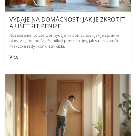
VÝDAJE NA DOMÁCNOST: JAK JE ZKROTIT
A UŠETŘIT PENÍZE
Rozebíráme, co vše tvoří výdaje na domácnost, jak je správně
plánovat, kde nejčastěji utíkají peníze a tipy, jak s nimi zatočit.
Praktické rady i konkrétní čísla.
Více