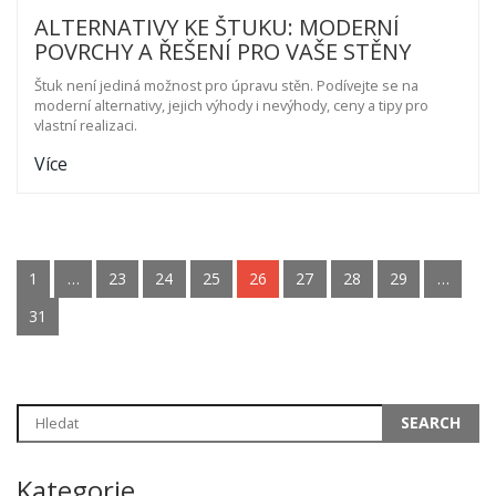
ALTERNATIVY KE ŠTUKU: MODERNÍ
POVRCHY A ŘEŠENÍ PRO VAŠE STĚNY
Štuk není jediná možnost pro úpravu stěn. Podívejte se na
moderní alternativy, jejich výhody i nevýhody, ceny a tipy pro
vlastní realizaci.
Více
1
…
23
24
25
26
27
28
29
…
31
Kategorie