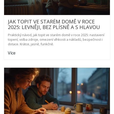
JAK TOPIT VE STARÉM DOMĚ V ROCE
2025: LEVNĚJI, BEZ PLÍSNĚ A S HLAVOU
Praktický návod, jak topit ve starém domě v roce 2025: nastavení
topení, volba zdroje, omezení vlhkosti a nákladů, bezpečnost i
dotace. Krátce, jasně, funkčně.
Více