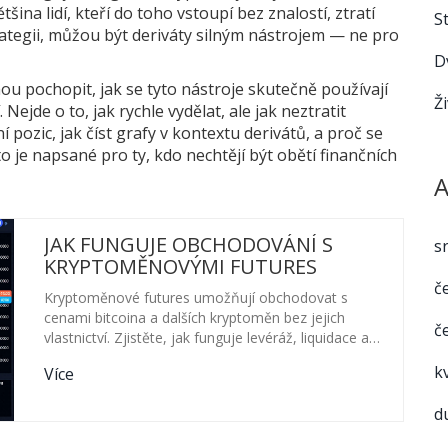
šina lidí, kteří do toho vstoupí bez znalostí, ztratí
S
ategii, můžou být deriváty silným nástrojem — ne pro
D
ou pochopit, jak se tyto nástroje skutečně používají
Ž
 Nejde o to, jak rychle vydělat, ale jak neztratit
 pozic, jak číst grafy v kontextu derivátů, a proč se
o je napsané pro ty, kdo nechtějí být obětí finančních
A
JAK FUNGUJE OBCHODOVÁNÍ S
s
KRYPTOMĚNOVÝMI FUTURES
č
Kryptoměnové futures umožňují obchodovat s
cenami bitcoina a dalších kryptoměn bez jejich
č
vlastnictví. Zjistěte, jak funguje levéráž, liquidace a
jak se vyhnout rizikům.
k
Více
d