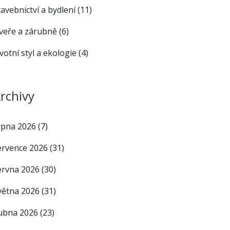
tavebnictví a bydlení
(11)
veře a zárubně
(6)
ivotní styl a ekologie
(4)
rchivy
rpna 2026
(7)
ervence 2026
(31)
ervna 2026
(30)
větna 2026
(31)
ubna 2026
(23)