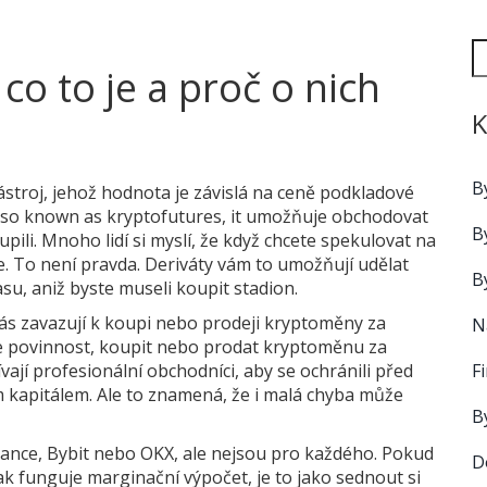
co to je a proč o nich
K
B
ástroj, jehož hodnota je závislá na ceně podkladové
Also known as
kryptofutures
, it
umožňuje obchodovat
B
upili
.
Mnoho lidí si myslí, že když chcete spekulovat na
e. To není pravda. Deriváty vám to umožňují udělat
B
su, aniž byste museli koupit stadion.
ás zavazují k koupi nebo prodeji kryptoměny za
N
ne povinnost, koupit nebo prodat kryptoměnu za
F
vají profesionální obchodníci, aby se ochránili před
ím kapitálem. Ale to znamená, že i malá chyba může
B
nance, Bybit nebo OKX, ale nejsou pro každého. Pokud
D
ak funguje marginační výpočet, je to jako sednout si