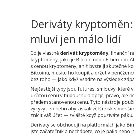
Deriváty kryptoměn: 
mluví jen málo lidí
Co je vlastně
derivát kryptoměny
,
finanční n
kryptoměny, jako je Bitcoin nebo Ethereum
. 
s cenou kryptoměny, aniž byste ji skutečně ko
Bitcoinu, musíte ho koupit a držet v peněženc
bez toho — jako když vsadíte na výsledek zápa
Nejčastější typy jsou
futures
,
smlouvy, které v
určitou cenu v budoucnu
a
opcje
,
právo, ale 
předem stanovenou cenu
. Tyto nástroje použí
výkyvy cen nebo aby získali větší zisk s menš
zničit váš účet — zvláště když používáte páku.
Deriváty se obchodují na platformách jako Bi
jste začátečník a nechápete, co je páka nebo j