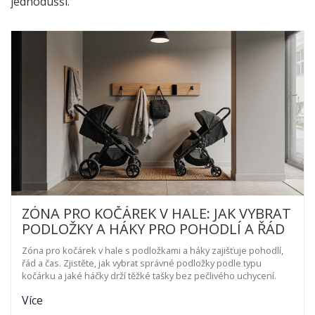
jednodušší.
ZÓNA PRO KOČÁREK V HALE: JAK VYBRAT
PODLOŽKY A HÁKY PRO POHODLÍ A ŘÁD
Zóna pro kočárek v hale s podložkami a háky zajišťuje pohodlí,
řád a čas. Zjistěte, jak vybrat správné podložky podle typu
kočárku a jaké háčky drží těžké tašky bez pečlivého uchycení.
Více