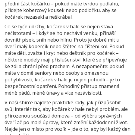
přední část kočárku – pokud máte tvrdou podlahu,
přidejte kobercový kousek nebo podložku, aby se
kočárek nezasekl a neškrábal.
Co se týče údržby, kočárek v hale se nejen stává
nečistotami – i když se ho nechává venku, přináší
dovnitř písek, sníh nebo hlínu. Proto je dobré mít u
dveří malý koberčík nebo štětec na čištění kol. Pokud
máte děti, zvažte i kryt nebo deštník pro kočárek –
některé modely mají příslušenství, které se připevňuje
ke zdi a chrání před prachem. A nezapomeňte: pokud
máte v domě seniory nebo osoby s omezenou
pohyblivostí, kočárek v hale je nejen pohodlí – je to
bezpečnostní opatření. Pohodlný přístup znamená
méně pádů, méně únavy a více nezávislosti.
V naší sbírce najdete praktické rady, jak přizpůsobit
svůj interiér tak, aby kočárek v hale nebyl problém, ale
přirozenou součástí domova – od výběru správných
dveří až po malé úpravy, které změní každodenní život.
Nejde jen o místo pro vozík – jde o to, aby byl každý den