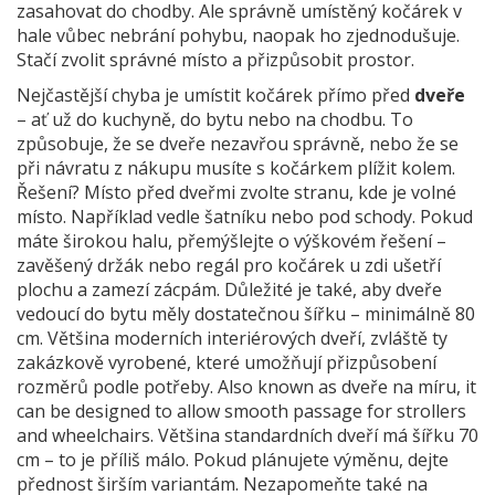
zasahovat do chodby. Ale správně umístěný kočárek v
hale vůbec nebrání pohybu, naopak ho zjednodušuje.
Stačí zvolit správné místo a přizpůsobit prostor.
Nejčastější chyba je umístit kočárek přímo před
dveře
– ať už do kuchyně, do bytu nebo na chodbu. To
způsobuje, že se dveře nezavřou správně, nebo že se
při návratu z nákupu musíte s kočárkem plížit kolem.
Řešení? Místo před dveřmi zvolte stranu, kde je volné
místo. Například vedle šatníku nebo pod schody. Pokud
máte širokou halu, přemýšlejte o výškovém řešení –
zavěšený držák nebo regál pro kočárek u zdi ušetří
plochu a zamezí zácpám. Důležité je také, aby dveře
vedoucí do bytu měly dostatečnou šířku – minimálně 80
cm. Většina moderních
interiérových dveří
,
zvláště ty
zakázkově vyrobené, které umožňují přizpůsobení
rozměrů podle potřeby
. Also known as
dveře na míru
, it
can be designed to allow smooth passage for strollers
and wheelchairs.
Většina standardních dveří má šířku 70
cm – to je příliš málo. Pokud plánujete výměnu, dejte
přednost širším variantám. Nezapomeňte také na