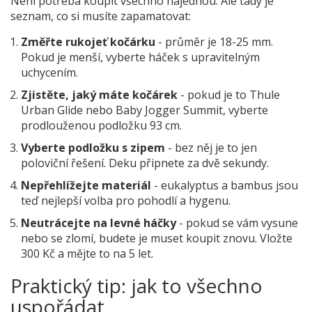
Není potřeba koupit všechno najednou. Ale tady je
seznam, co si musíte zapamatovat:
Změřte rukojeť kočárku
- průměr je 18-25 mm.
Pokud je menší, vyberte háček s upravitelným
uchycením.
Zjistěte, jaký máte kočárek
- pokud je to Thule
Urban Glide nebo Baby Jogger Summit, vyberte
prodlouženou podložku 93 cm.
Vyberte podložku s zipem
- bez něj je to jen
poloviční řešení. Deku připnete za dvě sekundy.
Nepřehlížejte materiál
- eukalyptus a bambus jsou
teď nejlepší volba pro pohodlí a hygenu.
Neutrácejte na levné háčky
- pokud se vám vysune
nebo se zlomí, budete je muset koupit znovu. Vložte
300 Kč a mějte to na 5 let.
Praktický tip: jak to všechno
uspořádat