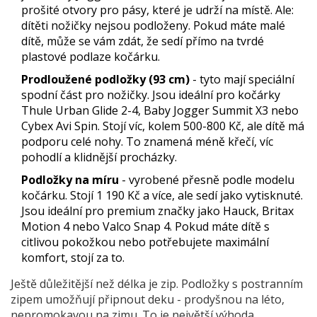
prošité otvory pro pásy, které je udrží na místě. Ale:
dítěti nožičky nejsou podloženy. Pokud máte malé
dítě, může se vám zdát, že sedí přímo na tvrdé
plastové podlaze kočárku.
Prodloužené podložky (93 cm)
- tyto mají speciální
spodní část pro nožičky. Jsou ideální pro kočárky
Thule Urban Glide 2-4, Baby Jogger Summit X3 nebo
Cybex Avi Spin. Stojí víc, kolem 500-800 Kč, ale dítě má
podporu celé nohy. To znamená méně křečí, víc
pohodlí a klidnější procházky.
Podložky na míru
- vyrobené přesně podle modelu
kočárku. Stojí 1 190 Kč a více, ale sedí jako vytisknuté.
Jsou ideální pro premium značky jako Hauck, Britax
Motion 4 nebo Valco Snap 4. Pokud máte dítě s
citlivou pokožkou nebo potřebujete maximální
komfort, stojí za to.
Ještě důležitější než délka je zip. Podložky s postranním
zipem umožňují připnout deku - prodyšnou na léto,
nepromokavou na zimu. To je největší výhoda.