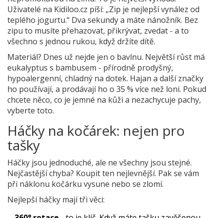
Uživatelé na Kidiloo.cz píší: „Zip je nejlepší vynález od
teplého jogurtu.“ Dva sekundy a máte nánožník. Bez
zipu to musíte přehazovat, přikrývat, zvedat - a to
všechno s jednou rukou, když držíte dítě.
Materiál? Dnes už nejde jen o bavlnu. Největší růst má
eukalyptus s bambusem - přírodně prodyšný,
hypoalergenní, chladný na dotek. Hajan a další značky
ho používají, a prodávají ho o 35 % více než loni. Pokud
chcete něco, co je jemné na kůži a nezachycuje pachy,
vyberte toto.
Háčky na kočárek: nejen pro
tašky
Háčky jsou jednoduché, ale ne všechny jsou stejné.
Nejčastější chyba? Koupit ten nejlevnější. Pak se vám
při náklonu kočárku vysune nebo se zlomí.
Nejlepší háčky mají tři věci:
360° rotace
- to je klíč. Když máte tašku zavěšenou,