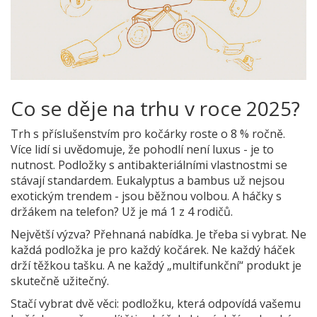
Co se děje na trhu v roce 2025?
Trh s příslušenstvím pro kočárky roste o 8 % ročně.
Více lidí si uvědomuje, že pohodlí není luxus - je to
nutnost. Podložky s antibakteriálními vlastnostmi se
stávají standardem. Eukalyptus a bambus už nejsou
exotickým trendem - jsou běžnou volbou. A háčky s
držákem na telefon? Už je má 1 z 4 rodičů.
Největší výzva? Přehnaná nabídka. Je třeba si vybrat. Ne
každá podložka je pro každý kočárek. Ne každý háček
drží těžkou tašku. A ne každý „multifunkční“ produkt je
skutečně užitečný.
Stačí vybrat dvě věci: podložku, která odpovídá vašemu