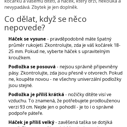
kočárku a vašemu dítěti, a háček, který drží, nekouká a
nevypadává. Zbytek je jen doplněk.
Co dělat, když se něco
nepovede?
Háček se vysune
- pravděpodobně máte špatný
průměr rukojeti. Zkontrolujte, zda je váš kočárek 18-
25 mm. Pokud ne, vyberte háček s upravitelným
kroužkem.
Podložka se posouvá
- nejsou správně připevněny
pásy. Zkontrolujte, zda jsou přesně v otvorech. Pokud
ne, koupěte novou - ne všechny univerzální podložky
jsou stejné.
Podložka je příliš krátká
- nožičky dítěte visí ve
vzduchu. To znamená, že potřebujete prodlouženou
verzi 93 cm. Nejde jen o pohodlí - je to i o správné
podpoře páteře.
Háček je příliš velký
- zavěšená taška se dotýká