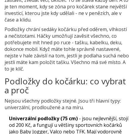
je ten moment, kdy se zóna pro kočárek stane největší
investicí, kterou jste kdy udělali - ne v penězích, ale v
čase a klidu.
Podložky chrání sedáky kočárku před oděrem, vlhkostí
a nečistotami. Háčky umožňují zavěsit všechno, co
potřebujete mít hned po ruce - tašku, kabelku, deku,
dokonce mobil. Když máte tohle správně nastavené,
nejste v hale závislí na tom, jestli je podlaha suchá nebo
jestli máte kam položit tašku. Všechno má své místo. A
to je klíč.
Podložky do kočárku: co vybrat
a proč
Nejsou všechny podložky stejné. Jsou tři hlavní typy:
univerzální, prodloužené a na míru.
Univerzální podložky (75 cm)
- jsou nejlevnější, stojí
od 200 Kč, a fungují u většiny sportovních kočárků
jako Baby Jogger, Valco nebo TFK. Mají vodorovně