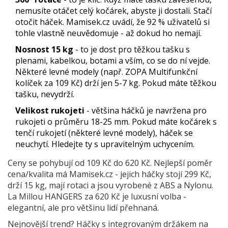
nemusíte otáčet celý kočárek, abyste ji dostali. Stačí
otočit háček. Mamisek.cz uvádí, že 92 % uživatelů si
tohle vlastně neuvědomuje - až dokud ho nemají.
Nosnost 15 kg
- to je dost pro těžkou tašku s
plenami, kabelkou, botami a vším, co se do ní vejde.
Některé levné modely (např. ZOPA Multifunkční
kolíček za 109 Kč) drží jen 5-7 kg. Pokud máte těžkou
tašku, nevydrží.
Velikost rukojeti
- většina háčků je navržena pro
rukojeti o průměru 18-25 mm. Pokud máte kočárek s
tenčí rukojetí (některé levné modely), háček se
neuchytí. Hledejte ty s upravitelným uchycením.
Ceny se pohybují od 109 Kč do 620 Kč. Nejlepší poměr
cena/kvalita má Mamisek.cz - jejich háčky stojí 299 Kč,
drží 15 kg, mají rotaci a jsou vyrobené z ABS a Nylonu.
La Millou HANGERS za 620 Kč je luxusní volba -
elegantní, ale pro většinu lidí přehnaná.
Nejnovější trend? Háčky s integrovaným držákem na