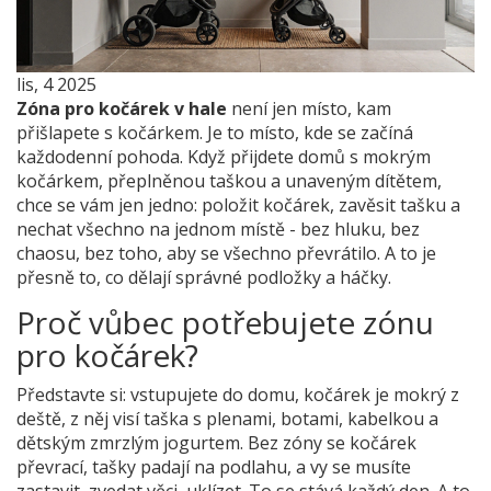
lis, 4 2025
Zóna pro kočárek v hale
není jen místo, kam
přišlapete s kočárkem. Je to místo, kde se začíná
každodenní pohoda. Když přijdete domů s mokrým
kočárkem, přeplněnou taškou a unaveným dítětem,
chce se vám jen jedno: položit kočárek, zavěsit tašku a
nechat všechno na jednom místě - bez hluku, bez
chaosu, bez toho, aby se všechno převrátilo. A to je
přesně to, co dělají správné podložky a háčky.
Proč vůbec potřebujete zónu
pro kočárek?
Představte si: vstupujete do domu, kočárek je mokrý z
deště, z něj visí taška s plenami, botami, kabelkou a
dětským zmrzlým jogurtem. Bez zóny se kočárek
převrací, tašky padají na podlahu, a vy se musíte
zastavit, zvedat věci, uklízet. To se stává každý den. A to