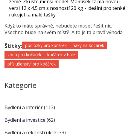
země. Zkuste menší model. Mamisek.cz má novou
verzi 12 x 4,5 cm s nosností 20 kg - ideální pro tenké
rukojeti a malé tašky.
Když to máte správně, nebudete muset řešit nic.
Všechno bude na svém místě. A to je ta pravá výhoda.
Štítky:
podložky pro kočárek
háky na kočárek
zóna pro kočárek
kočárek v hale
příslušenství pro kočárek
Kategorie
Bydlení a interiér
(113)
Bydlení a investice
(62)
Bydlení a rekonstrukce
(33)