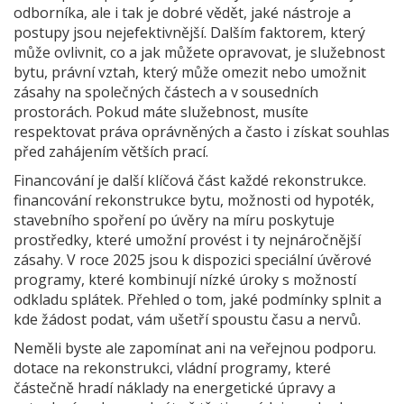
odborníka, ale i tak je dobré vědět, jaké nástroje a
postupy jsou nejefektivnější. Dalším faktorem, který
může ovlivnit, co a jak můžete opravovat, je
služebnost
bytu
,
právní vztah, který může omezit nebo umožnit
zásahy na společných částech a v sousedních
prostorách
. Pokud máte služebnost, musíte
respektovat práva oprávněných a často i získat souhlas
před zahájením větších prací.
Financování je další klíčová část každé rekonstrukce.
financování rekonstrukce bytu
,
možnosti od hypoték,
stavebního spoření po úvěry na míru
poskytuje
prostředky, které umožní provést i ty nejnáročnější
zásahy. V roce 2025 jsou k dispozici speciální úvěrové
programy, které kombinují nízké úroky s možností
odkladu splátek. Přehled o tom, jaké podmínky splnit a
kde žádost podat, vám ušetří spoustu času a nervů.
Neměli byste ale zapomínat ani na veřejnou podporu.
dotace na rekonstrukci
,
vládní programy, které
částečně hradí náklady na energetické úpravy a