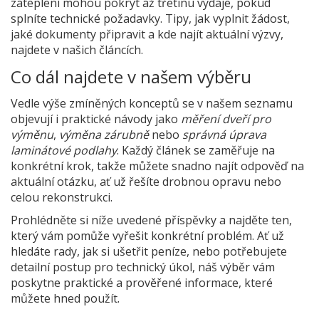
zateplení
mohou pokrýt až třetinu výdaje, pokud
splníte technické požadavky. Tipy, jak vyplnit žádost,
jaké dokumenty připravit a kde najít aktuální výzvy,
najdete v našich článcích.
Co dál najdete v našem výběru
Vedle výše zmíněných konceptů se v našem seznamu
objevují i praktické návody jako
měření dveří pro
výměnu
,
výměna zárubně
nebo
správná úprava
laminátové podlahy
. Každý článek se zaměřuje na
konkrétní krok, takže můžete snadno najít odpověď na
aktuální otázku, ať už řešíte drobnou opravu nebo
celou rekonstrukci.
Prohlédněte si níže uvedené příspěvky a najděte ten,
který vám pomůže vyřešit konkrétní problém. Ať už
hledáte rady, jak si ušetřit peníze, nebo potřebujete
detailní postup pro technický úkol, náš výběr vám
poskytne praktické a prověřené informace, které
můžete hned použít.